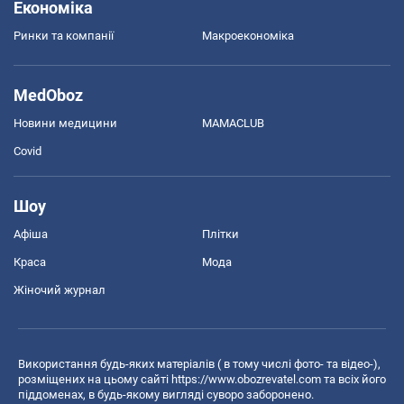
Економіка
Ринки та компанії
Макроекономіка
MedOboz
Новини медицини
MAMACLUB
Covid
Шоу
Афіша
Плітки
Краса
Мода
Жіночий журнал
Використання будь-яких матеріалів ( в тому числі фото- та відео-),
розміщених на цьому сайті
https://www.obozrevatel.com
та всіх його
піддоменах, в будь-якому вигляді суворо заборонено.