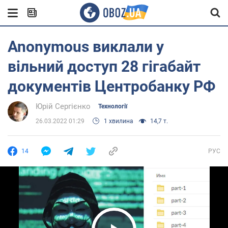
Anonymous виклали у
вільний доступ 28 гігабайт
документів Центробанку РФ
Юрій Сергієнко
Технології
26.03.2022 01:29
1 хвилина
14,7 т.
14
РУС