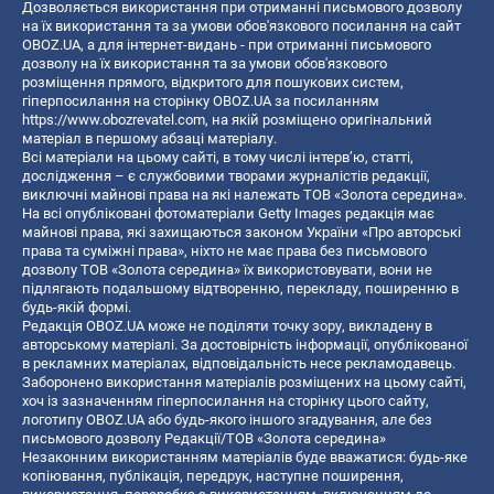
Дозволяється використання при отриманні письмового дозволу
на їх використання та за умови обов'язкового посилання на сайт
OBOZ.UA, а для інтернет-видань - при отриманні письмового
дозволу на їх використання та за умови обов'язкового
розміщення прямого, відкритого для пошукових систем,
гіперпосилання на сторінку OBOZ.UA за посиланням
https://www.obozrevatel.com
, на якій розміщено оригінальний
матеріал в першому абзаці матеріалу.
Всі матеріали на цьому сайті, в тому числі інтерв’ю, статті,
дослідження – є службовими творами журналістів редакції,
виключні майнові права на які належать ТОВ «Золота середина».
На всі опубліковані фотоматеріали Getty Images редакція має
майнові права, які захищаються законом України «Про авторські
права та суміжні права», ніхто не має права без письмового
дозволу ТОВ «Золота середина» їх використовувати, вони не
підлягають подальшому відтворенню, перекладу, поширенню в
будь-якій формі.
Редакція OBOZ.UA може не поділяти точку зору, викладену в
авторському матеріалі. За достовірність інформації, опублікованої
в рекламних матеріалах, відповідальність несе рекламодавець.
Заборонено використання матеріалів розміщених на цьому сайті,
хоч із зазначенням гіперпосилання на сторінку цього сайту,
логотипу OBOZ.UA або будь-якого іншого згадування, але без
письмового дозволу Редакції/ТОВ «Золота середина»
Незаконним використанням матеріалів буде вважатися: будь-яке
копiювання, публiкацiя, передрук, наступне поширення,