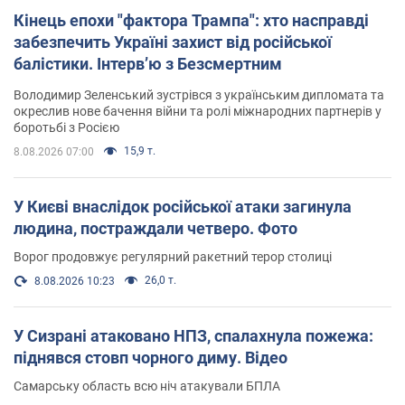
Кінець епохи "фактора Трампа": хто насправді
забезпечить Україні захист від російської
балістики. Інтерв’ю з Безсмертним
Володимир Зеленський зустрівся з українським дипломата та
окреслив нове бачення війни та ролі міжнародних партнерів у
боротьбі з Росією
15,9 т.
8.08.2026 07:00
У Києві внаслідок російської атаки загинула
людина, постраждали четверо. Фото
Ворог продовжує регулярний ракетний терор столиці
26,0 т.
8.08.2026 10:23
У Сизрані атаковано НПЗ, спалахнула пожежа:
піднявся стовп чорного диму. Відео
Самарську область всю ніч атакували БПЛА