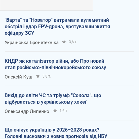
"Варта" та "Новатор" витримали кулеметний
обстріл і удар FPV-дрона, врятувавши життя
офіцеру ЗСУ
Українська Бронетехніка
3,6 т.
КНДР як каталізатор війни, або Про новий
етап російсько-північнокорейського союзу
Олексій Кущ
3,8 т.
Вихід до еліти ЧС та тріумф "Сокола": що
відбувається в українському хокеї
Олександр Липенко
1,6 т.
Що очікує українців у 2026–2028 роках?
Головні висновки з нових прогнозів від НБУ