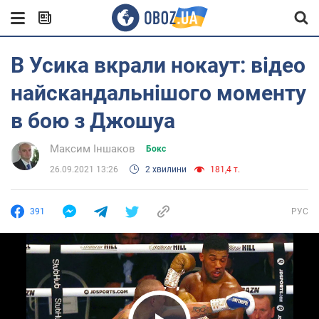
В Усика вкрали нокаут: відео
найскандальнішого моменту
в бою з Джошуа
Максим Іншаков
Бокс
26.09.2021 13:26
2 хвилини
181,4 т.
391
РУС