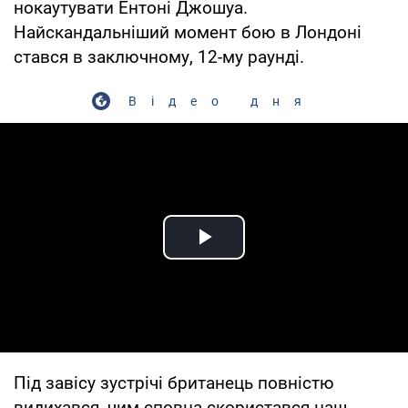
нокаутувати Ентоні Джошуа.
Найскандальніший момент бою в Лондоні
стався в заключному, 12-му раунді.
Відео дня
Play Video
Під завісу зустрічі британець повністю
видихався, чим сповна скористався наш