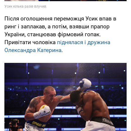
Після оголошення переможця Усик впав в
ринг і заплакав, а потім, взявши прапор
України, станцював фірмовий гопак.
Привітати чоловіка
піднялася і дружина
Олександра Катерина
.