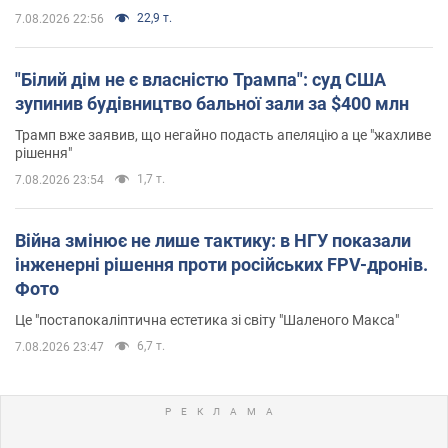
22,9 т.
7.08.2026 22:56
"Білий дім не є власністю Трампа": суд США
зупинив будівництво бальної зали за $400 млн
Трамп вже заявив, що негайно подасть апеляцію а це "жахливе
рішення"
1,7 т.
7.08.2026 23:54
Війна змінює не лише тактику: в НГУ показали
інженерні рішення проти російських FPV-дронів.
Фото
Це "постапокаліптична естетика зі світу "Шаленого Макса"
6,7 т.
7.08.2026 23:47