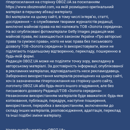
гіперпосилання на сторінку OBOZ.UA за посиланням
https://www.obozrevatel.com
, на якій розміщено оригінальний
матеріал в першому абзаці матеріалу.
Всі матеріали на цьому сайті, в тому числі інтерв’ю, статті,
дослідження – є службовими творами журналістів редакції,
виключні майнові права на які належать ТОВ «Золота середина».
На всі опубліковані фотоматеріали Getty Images редакція має
майнові права, які захищаються законом України «Про авторські
права та суміжні права», ніхто не має права без письмового
дозволу ТОВ «Золота середина» їх використовувати, вони не
підлягають подальшому відтворенню, перекладу, поширенню в
будь-якій формі.
Редакція OBOZ.UA може не поділяти точку зору, викладену в
авторському матеріалі. За достовірність інформації, опублікованої
в рекламних матеріалах, відповідальність несе рекламодавець.
Заборонено використання матеріалів розміщених на цьому сайті,
хоч із зазначенням гіперпосилання на сторінку цього сайту,
логотипу OBOZ.UA або будь-якого іншого згадування, але без
письмового дозволу Редакції/ТОВ «Золота середина»
Незаконним використанням матеріалів буде вважатися: будь-яке
копiювання, публiкацiя, передрук, наступне поширення,
використання, переробка з використанням, включенням до
складу інших матеріалів, розповсюдження, адаптація, переклад
та інші подібні зміни матеріалу.
Назва онлайн медіа — «OBOZ.UA»