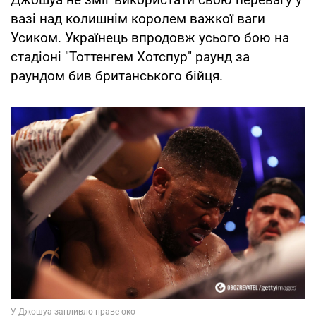
вазі над колишнім королем важкої ваги
Усиком. Українець впродовж усього бою на
стадіоні "Тоттенгем Хотспур" раунд за
раундом бив британського бійця.