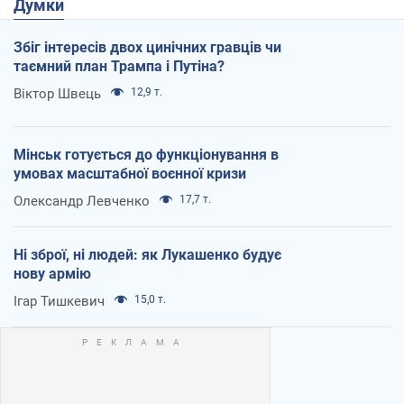
Думки
Збіг інтересів двох цинічних гравців чи
таємний план Трампа і Путіна?
Віктор Швець
12,9 т.
Мінськ готується до функціонування в
умовах масштабної воєнної кризи
Олександр Левченко
17,7 т.
Ні зброї, ні людей: як Лукашенко будує
нову армію
Ігар Тишкевич
15,0 т.