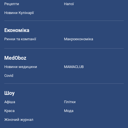
Рецепти
Напої
Новини Кулінарії
Економіка
Ринки та компанії
Макроекономіка
MedOboz
Новини медицини
MAMACLUB
Covid
Шоу
Афіша
Плітки
Краса
Мода
Жіночий журнал