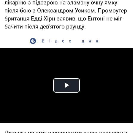
лікарню з підозрою на зламану очну ямку
після бою з Олександром Усиком. Промоутер
британця Едді Хiрн заявив, що Ентоні не міг
бачити після дев'ятого раунду.
Відео дня
Play Video
Джошуа не зміг використати свою перевагу у