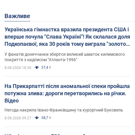
Важливе
Українська гімнастка вразила президента США і
вперше почула "Слава Україні"! Як склалася доля
Подкопаєвої, яка 30 років тому виграла "золото"
Олімпіади
У фанатів донеччанки зберігся великий шматок килимового
покриття з надписом "Атланта-1996"
37,4 т.
8.08.2026 18:30
На Прикарпатті після аномальної спеки пройшла
потужна злива: дороги перетворились на річки.
Відео
Негода накрила Івано-Франківщину та курортний Буковель
38,7 т.
8.08.2026 09:27