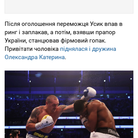
Після оголошення переможця Усик впав в
ринг і заплакав, а потім, взявши прапор
України, станцював фірмовий гопак.
Привітати чоловіка
піднялася і дружина
Олександра Катерина
.