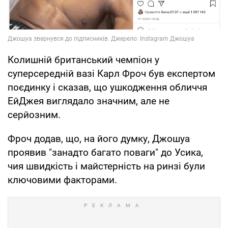
Колишній британський чемпіон у
суперсередній вазі Карл Фроч був експертом
поєдинку і сказав, що ушкодження обличчя
ЕйДжея виглядало значним, але не
серйозним.
Фроч додав, що, на його думку, Джошуа
проявив "занадто багато поваги" до Усика,
чия швидкість і майстерність на ринзі були
ключовими факторами.