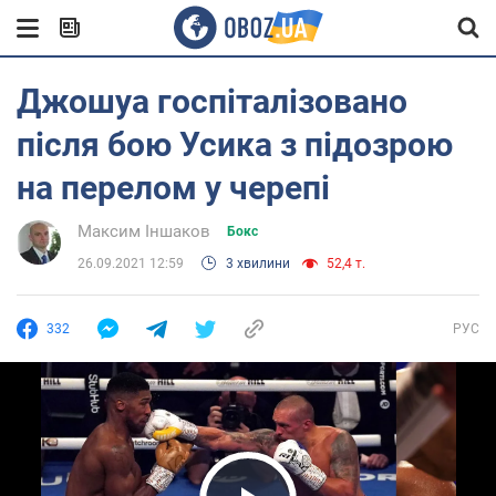
Джошуа госпіталізовано
після бою Усика з підозрою
на перелом у черепі
Максим Іншаков
Бокс
26.09.2021 12:59
3 хвилини
52,4 т.
332
РУС