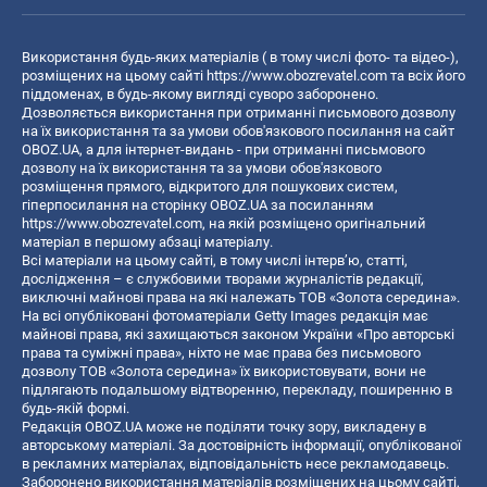
Використання будь-яких матеріалів ( в тому числі фото- та відео-),
розміщених на цьому сайті
https://www.obozrevatel.com
та всіх його
піддоменах, в будь-якому вигляді суворо заборонено.
Дозволяється використання при отриманні письмового дозволу
на їх використання та за умови обов'язкового посилання на сайт
OBOZ.UA, а для інтернет-видань - при отриманні письмового
дозволу на їх використання та за умови обов'язкового
розміщення прямого, відкритого для пошукових систем,
гіперпосилання на сторінку OBOZ.UA за посиланням
https://www.obozrevatel.com
, на якій розміщено оригінальний
матеріал в першому абзаці матеріалу.
Всі матеріали на цьому сайті, в тому числі інтерв’ю, статті,
дослідження – є службовими творами журналістів редакції,
виключні майнові права на які належать ТОВ «Золота середина».
На всі опубліковані фотоматеріали Getty Images редакція має
майнові права, які захищаються законом України «Про авторські
права та суміжні права», ніхто не має права без письмового
дозволу ТОВ «Золота середина» їх використовувати, вони не
підлягають подальшому відтворенню, перекладу, поширенню в
будь-якій формі.
Редакція OBOZ.UA може не поділяти точку зору, викладену в
авторському матеріалі. За достовірність інформації, опублікованої
в рекламних матеріалах, відповідальність несе рекламодавець.
Заборонено використання матеріалів розміщених на цьому сайті,