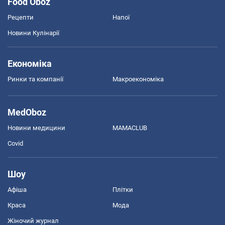
Food Oboz
Рецепти
Напої
Новини Кулінарії
Економіка
Ринки та компанії
Макроекономіка
MedOboz
Новини медицини
MAMACLUB
Covid
Шоу
Афіша
Плітки
Краса
Мода
Жіночий журнал