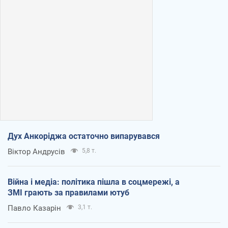
Дух Анкоріджа остаточно випарувався
Віктор Андрусів
5,8 т.
Війна і медіа: політика пішла в соцмережі, а
ЗМІ грають за правилами ютуб
Павло Казарін
3,1 т.