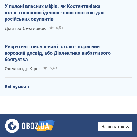
У полоні власних міфів: як Костянтинівка
стала головною ідеологічною пасткою для
російських окупантів
Дмитро Снєгирьов
6,5 т.
Рекрутинг: оновлений і, схоже, корисний
ворожий досвід, або Діалектика вибагливого
боягузтва
Олександр Кірш
5,4 т.
Всі думки
На початок