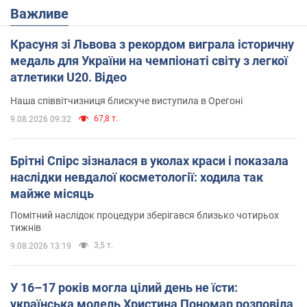
Важливе
Красуня зі Львова з рекордом виграла історичну
медаль для України на чемпіонаті світу з легкої
атлетики U20. Відео
Наша співвітчизниця блискуче виступила в Орегоні
67,8 т.
9.08.2026 09:32
Брітні Спірс зізналася в уколах краси і показала
наслідки невдалої косметології: ходила так
майже місяць
Помітний наслідок процедури зберігався близько чотирьох
тижнів
3,5 т.
9.08.2026 13:19
У 16–17 років могла цілий день не їсти:
українська модель Христина Пономар розповіла