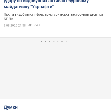
удару по видобувних активах і буровому
майданчику "Укрнафти"
Проти видобувної інфраструктури ворог застосував десятки
БПЛА
7,4 т.
9.08.2026 21:58
Думки