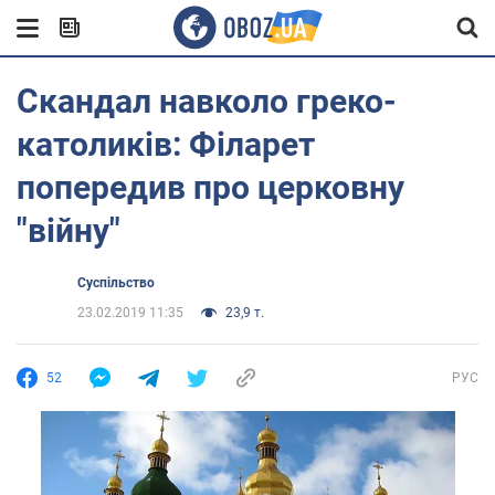
Скандал навколо греко-
католиків: Філарет
попередив про церковну
"війну"
Суспільство
23.02.2019 11:35
23,9 т.
52
РУС