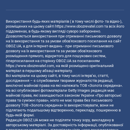
Використання будь-яких матеріалів ( в тому числі фото- та відео-),
розміщених на цьому сайті
https://www.obozrevatel.com
та всіх його
піддоменах, в будь-якому вигляді суворо заборонено.
Дозволяється використання при отриманні письмового дозволу
на їх використання та за умови обов'язкового посилання на сайт
OBOZ.UA, а для інтернет-видань - при отриманні письмового
дозволу на їх використання та за умови обов'язкового
розміщення прямого, відкритого для пошукових систем,
гіперпосилання на сторінку OBOZ.UA за посиланням
https://www.obozrevatel.com
, на якій розміщено оригінальний
матеріал в першому абзаці матеріалу.
Всі матеріали на цьому сайті, в тому числі інтерв’ю, статті,
дослідження – є службовими творами журналістів редакції,
виключні майнові права на які належать ТОВ «Золота середина».
На всі опубліковані фотоматеріали Getty Images редакція має
майнові права, які захищаються законом України «Про авторські
права та суміжні права», ніхто не має права без письмового
дозволу ТОВ «Золота середина» їх використовувати, вони не
підлягають подальшому відтворенню, перекладу, поширенню в
будь-якій формі.
Редакція OBOZ.UA може не поділяти точку зору, викладену в
авторському матеріалі. За достовірність інформації, опублікованої
в рекламних матеріалах, відповідальність несе рекламодавець.