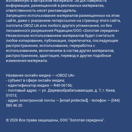
изложенную в авторском материале. За достоверность
информации, размещенной в рекламных материалах,
ответственность несет рекламодатель.
Запрещено использование материалов размещенных на этом
сайте, даже с указанием гиперссылки на страницу этого сайта,
логотипа OBOZ.UA или любого другого упоминания, но без
письменного разрешения Редакции/ООО «Золотая середина»
Незаконным использованием материалов будет считаться:
любое копирование, публикация, перепечатка, последующее
распространение, использование, переработка с
использованием, включением в состав других материалов,
распространение, адаптация, перевод и другие подобные
изменения материала.
Название онлайн медиа — «OBOZ.UA»
- субъект в сфере онлайн медиа;
- идентификатор медиа — R40-06156;
- почтовый адрес — ул. Деревообрабатывающая, д. 7, г. Киев,
01013;
- адрес электронной почты —
[email protected]
; - телефон — (044)
585 46 20
© 2026 Все права защищены, ООО "Золотая середина".