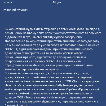
Краса
Мода
Жіночий журнал
Використання будь-яких матеріалів ( в тому числі фото- та відео-),
розміщених на цьому сайті
https://www.obozrevatel.com
та всіх його
піддоменах, в будь-якому вигляді суворо заборонено.
Дозволяється використання при отриманні письмового дозволу
на їх використання та за умови обов'язкового посилання на сайт
OBOZ.UA, а для інтернет-видань - при отриманні письмового
дозволу на їх використання та за умови обов'язкового
розміщення прямого, відкритого для пошукових систем,
гіперпосилання на сторінку OBOZ.UA за посиланням
https://www.obozrevatel.com
, на якій розміщено оригінальний
матеріал в першому абзаці матеріалу.
Всі матеріали на цьому сайті, в тому числі інтерв’ю, статті,
дослідження – є службовими творами журналістів редакції,
виключні майнові права на які належать ТОВ «Золота середина».
На всі опубліковані фотоматеріали Getty Images редакція має
майнові права, які захищаються законом України «Про авторські
права та суміжні права», ніхто не має права без письмового
дозволу ТОВ «Золота середина» їх використовувати, вони не
підлягають подальшому відтворенню, перекладу, поширенню в
будь-якій формі.