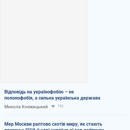
Відповідь на українофобію – не
полонофобія, а сильна українська держава
Микола Княжицький
792
Мер Москви раптово схотів миру, як стають