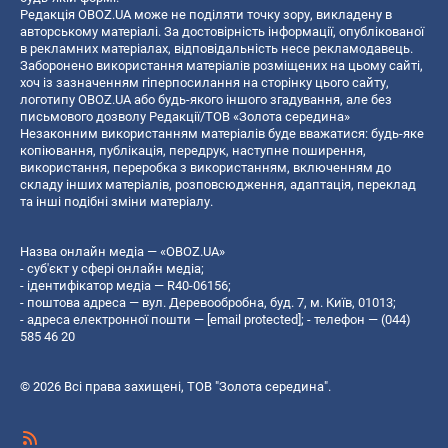
Редакція OBOZ.UA може не поділяти точку зору, викладену в
авторському матеріалі. За достовірність інформації, опублікованої
в рекламних матеріалах, відповідальність несе рекламодавець.
Заборонено використання матеріалів розміщених на цьому сайті,
хоч із зазначенням гіперпосилання на сторінку цього сайту,
логотипу OBOZ.UA або будь-якого іншого згадування, але без
письмового дозволу Редакції/ТОВ «Золота середина»
Незаконним використанням матеріалів буде вважатися: будь-яке
копiювання, публiкацiя, передрук, наступне поширення,
використання, переробка з використанням, включенням до
складу інших матеріалів, розповсюдження, адаптація, переклад
та інші подібні зміни матеріалу.
Назва онлайн медіа — «OBOZ.UA»
- суб'єкт у сфері онлайн медіа;
- ідентифікатор медіа — R40-06156;
- поштова адреса — вул. Деревообробна, буд. 7, м. Київ, 01013;
- адреса електронної пошти —
[email protected]
; - телефон — (044)
585 46 20
© 2026 Всі права захищені, ТОВ "Золота середина".