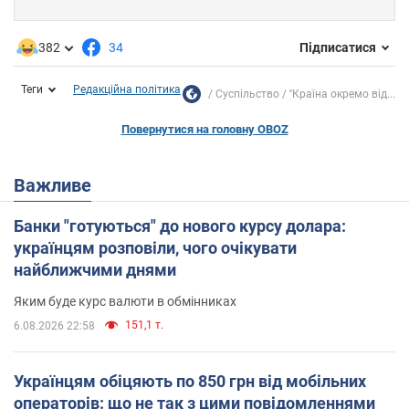
382
34
Підписатися
Теги
Редакційна політика
Суспільство
''Країна окремо від...
Повернутися на головну OBOZ
Важливе
Банки "готуються" до нового курсу долара:
українцям розповіли, чого очікувати
найближчими днями
Яким буде курс валюти в обмінниках
151,1 т.
6.08.2026 22:58
Українцям обіцяють по 850 грн від мобільних
операторів: що не так з цими повідомленнями