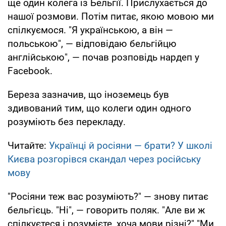
ще один колега із Бельгії. Прислухається до
нашої розмови. Потім питає, якою мовою ми
спілкуємося. "Я українською, а він —
польською", — відповідаю бельгійцю
англійською", — почав розповідь нардеп у
Facebook.
Береза ​​зазначив, що іноземець був
здивований тим, що колеги один одного
розуміють без перекладу.
Читайте:
Українці й росіяни — брати? У школі
Києва розгорівся скандал через російську
мову
"Росіяни теж вас розуміють?" — знову питає
бельгієць. "Ні", — говорить поляк. "Але ви ж
спілкуєтеся і розумієте, хоча мови різні?" "Ми