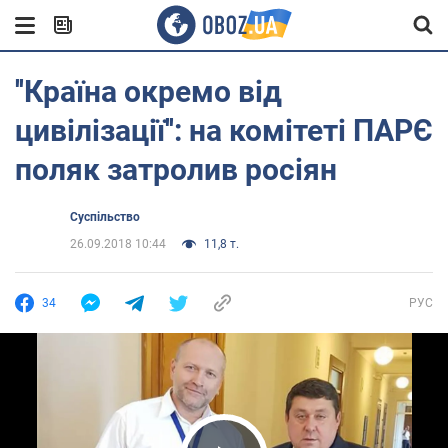
''Країна окремо від
цивілізації'': на комітеті ПАРЄ
поляк затролив росіян
Суспільство
26.09.2018 10:44
11,8 т.
34
РУС