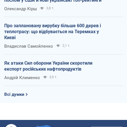
послом у США й нові українські топ-рейтинги
Олександр Кірш
3,8 т.
Про заплановану вирубку більше 600 дерев і
теплотрасу: що відбувається на Теремках у
Києві
Владислав Самойленко
2,1 т.
Як атаки Сил оборони України скоротили
експорт російських нафтопродуктів
Андрій Клименко
3,9 т.
Всі думки