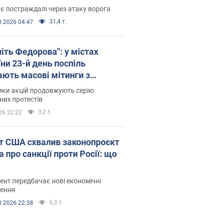
є постраждалі через атаку ворога
31,4 т.
8.2026 04:47
іть Федорова": у містах
ни 23-й день поспіль
ають масові мітинги з
онками. Фото і відео
ики акцій продовжують серію
их протестів
3,2 т.
26 22:22
т США схвалив законопроєкт
 про санкції проти Росії: що
нт передбачає нові економічні
ення
6,3 т.
8.2026 22:38