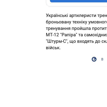
Українські артилеристи трен
броньовану техніку умовного
тренування пройшла протит
МТ-12 "Рапіра" та самохідн
"Штурм-С", що входять до с
військ.
В