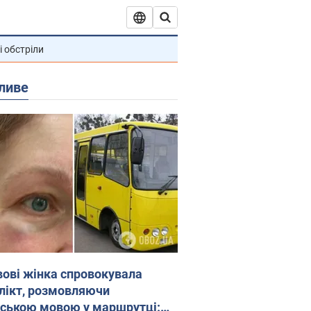
і обстріли
ливе
вові жінка спровокувала
лікт, розмовляючи
йською мовою у маршрутці: