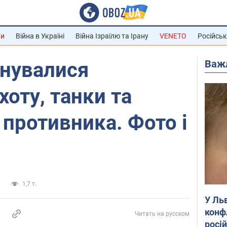
ни
Війна в Україні
Війна Ізраїлю та Ірану
VENETO
Російськ
Важ
енувалися
хоту, танки та
 противника. Фото і
и
1,7 т.
У Ль
конф
Читать на русском
росі