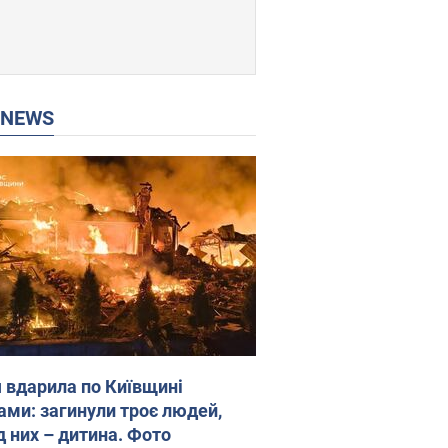
P NEWS
я вдарила по Київщині
ами: загинули троє людей,
д них – дитина. Фото