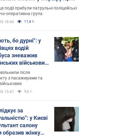
ція склала адмінпротокол.
це події прибули патрульні поліцейські
о
дчо-оперативна група
11,4 т.
26 18:40
ть, бо дурні": у
івцях водій
буса зневажив
їнських військових
латився. Відео
звільнили після
кту з пасажирами та
військових
9,6 т.
26 15:47
лідкує за
альністю": у Києві
ультант салону
и образив жінку