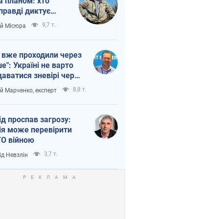
а планом: хто
правді диктує
п війни
9,7 т.
ій Місюра
 вже проходили через
ше": Україні не варто
даватися зневірі через
етний терор
8,8 т.
ій Марченко, експерт
ід проспав загрозу:
ія може перевірити
О війною
3,7 т.
ід Невзлін