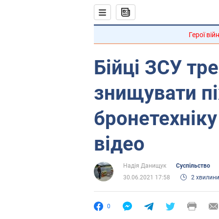
Герої вій
Бійці ЗСУ тр
знищувати пі
бронетехніку
відео
Надія Данищук
Суспільство
30.06.2021 17:58
2 хвилин
0