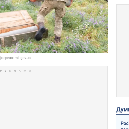
Дум
Рос