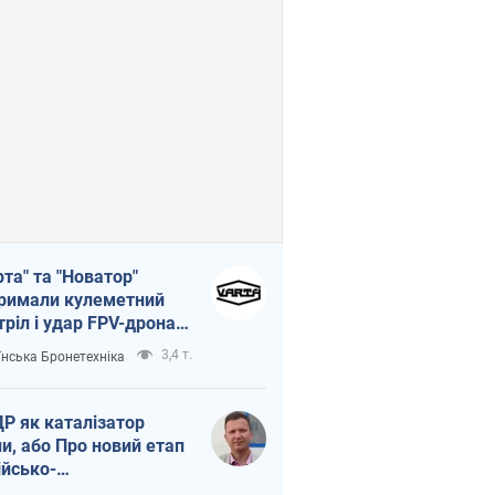
рта" та "Новатор"
римали кулеметний
тріл і удар FPV-дрона,
тувавши життя
3,4 т.
їнська Бронетехніка
церу ЗСУ
Р як каталізатор
ни, або Про новий етап
ійсько-
нічнокорейського