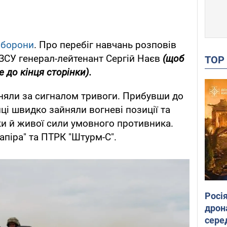
оборони
. Про перебіг навчань розповів
ЗСУ генерал-лейтенант Сергій Наєв
(щоб
TO
 до кінця сторінки).
дняли за сигналом тривоги. Прибувши до
ці швидко зайняли вогневі позиції та
іки й живої сили умовного противника.
апіра" та ПТРК "Штурм-С".
Росі
дрон
сере