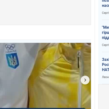
поз
нас
тем
Серг
"Ми
гір
під
рак
Серг
Зах
Рос
НАТ
Леон