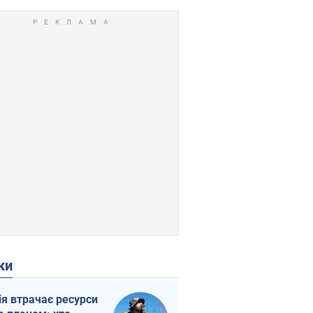
ки
ія втрачає ресурси