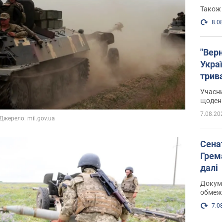
Також 
8.0
"Верн
Украї
трив
карт
Учасн
щоденн
7.08.20
Сена
Грема
далі
Докуме
обмеж
7.0