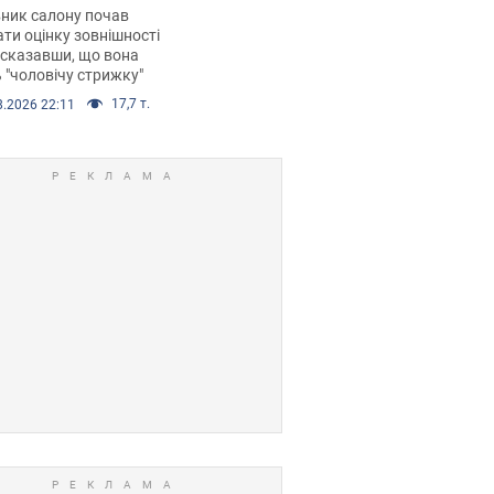
 хімієтерапії,
ник салону почав
орівся скандал.
ти оцінку зовнішності
 сказавши, що вона
 "чоловічу стрижку"
17,7 т.
8.2026 22:11