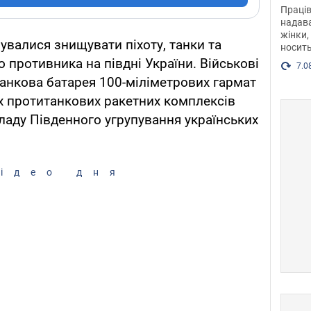
після
Праців
розг
надава
жінки,
Фото
увалися знищувати піхоту, танки та
носить
 противника на півдні України. Військові
7.0
анкова батарея 100-міліметрових гармат
их протитанкових ракетних комплексів
кладу Південного угрупування українських
ідео дня