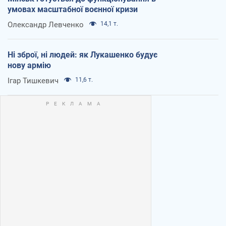
умовах масштабної воєнної кризи
Олександр Левченко
14,1 т.
Ні зброї, ні людей: як Лукашенко будує
нову армію
Ігар Тишкевич
11,6 т.