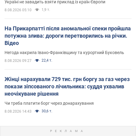
Україні не завадить взяти приклад із країн Європи
1,9 т.
8.08.2026 05:10
На Прикарпатті після аномальної спеки пройшла
потужна злива: дороги перетворились на річки.
Відео
Негода накрила Івано-Франківщину та курортний Буковель
22,4 т.
8.08.2026 09:27
Жінці нарахували 729 тис. грн боргу за газ через
покази зіпсованого лічильника: суддя ухвалив
неочікуване рішення
Чи треба платити борг через донарахування
30,6 т.
8.08.2026 14:43