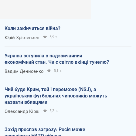
Коли закінчиться війна?
Юрій Хрістензен
5,9 т.
Україна вступила в надзвичайний
економічний стан. Чи є світло вкінці тунелю?
Вадим Денисенко
5,1 т.
Чий буде Крим, той і переможе (NSJ), а
українських футбольних чиновників можуть
назвати вбивцями
Олександр Кірш
5,2 т.
Захід проспав загрозу: Росія може
перевірити НАТО війною