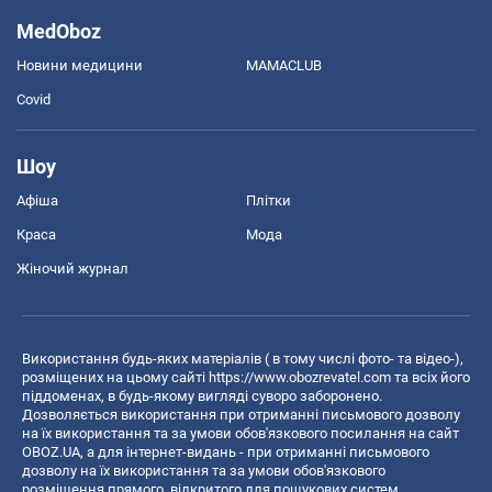
MedOboz
Новини медицини
MAMACLUB
Covid
Шоу
Афіша
Плітки
Краса
Мода
Жіночий журнал
Використання будь-яких матеріалів ( в тому числі фото- та відео-),
розміщених на цьому сайті
https://www.obozrevatel.com
та всіх його
піддоменах, в будь-якому вигляді суворо заборонено.
Дозволяється використання при отриманні письмового дозволу
на їх використання та за умови обов'язкового посилання на сайт
OBOZ.UA, а для інтернет-видань - при отриманні письмового
дозволу на їх використання та за умови обов'язкового
розміщення прямого, відкритого для пошукових систем,