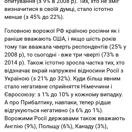
опитування (з 9% в 2008 р). Тих, хто не зміг
визначитися в своїй думці, стало істотно
менше (з 45% до 22%).
Головною ворожої РФ країною росіяни як і
раніше вважають США, і якщо шість років
тому так вважала чверть респондентів (25% у
2008 р), то сьогодні - вже три чверті (73% в
2014 р). Також істотно зросла частка тих, хто
відзначає вкрай напружені відносини Росії з
Україною (з 21% до 32%). Куди більш явним
стало негативне сприйняття Німеччини і
Євросоюзу: з 1% до 10% у кожному випадку.
А про Прибалтику, навпаки, тепер рідше
відгукуються негативно (з 6% до 1%).
Ворожими Росії державами також вважають
Англію (9%), Польщу (6%), Канаду (3%),