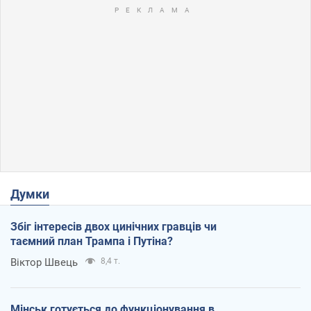
Думки
Збіг інтересів двох цинічних гравців чи
таємний план Трампа і Путіна?
Віктор Швець
8,4 т.
Мінськ готується до функціонування в