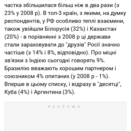
частка збільшилася більш ніж в два рази (з
23% у 2008 р). В топ-3 країн, з якими, на думку
респондентів, у РФ особливо теплі взаємини,
також увійшли Білорусія (32%) і Казахстан
(20%) - в порівнянні з 2008 р ці держави
стали зараховувати до "друзів" Росії значно
частіше (з 14% і 8%, відповідно). Про міцні
зв'язки з Індією сьогодні говорять 9%.
Бразилію вважають хорошим партнером і
союзником 4% опитаних (у 2008 р - 1%).
Вперше в цьому списку, і відразу в "десятці",
Куба (4%) і Аргентина (3%).