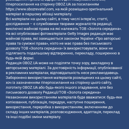
гіперпосилання на сторінку OBOZ.UA за посиланням
https://www.obozrevatel.com
, на якій розміщено оригінальний
матеріал в першому абзаці матеріалу.
Всі матеріали на цьому сайті, в тому числі інтерв’ю, статті,
дослідження – є службовими творами журналістів редакції,
виключні майнові права на які належать ТОВ «Золота середина».
На всі опубліковані фотоматеріали Getty Images редакція має
майнові права, які захищаються законом України «Про авторські
права та суміжні права», ніхто не має права без письмового
дозволу ТОВ «Золота середина» їх використовувати, вони не
підлягають подальшому відтворенню, перекладу, поширенню в
будь-якій формі.
Редакція OBOZ.UA може не поділяти точку зору, викладену в
авторському матеріалі. За достовірність інформації, опублікованої
в рекламних матеріалах, відповідальність несе рекламодавець.
Заборонено використання матеріалів розміщених на цьому сайті,
хоч із зазначенням гіперпосилання на сторінку цього сайту,
логотипу OBOZ.UA або будь-якого іншого згадування, але без
письмового дозволу Редакції/ТОВ «Золота середина»
Незаконним використанням матеріалів буде вважатися: будь-яке
копiювання, публiкацiя, передрук, наступне поширення,
використання, переробка з використанням, включенням до
складу інших матеріалів, розповсюдження, адаптація, переклад
та інші подібні зміни матеріалу.