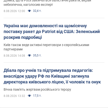
Думка, що в Росії закінчаться балістичні ракети, вкрай
небезпечна, наголосив експерт
32,4 т.
8.08.2026 12:00
Україна має домовленості на щомісячну
поставку ракет до Patriot від США: Зеленський
розкрив подробиці
Київ також веде активні переговори з європейськими
партнерами
35,5 т.
8.08.2026 14:08
Дбала про учнів та підтримувала педагогів:
внаслідок удару РФ по Київщині загинула
директорка київського ліцею, її чоловік та онук
Вічна пам'ять жертвам російського терору
17,5 т.
8.08.2026 13:32