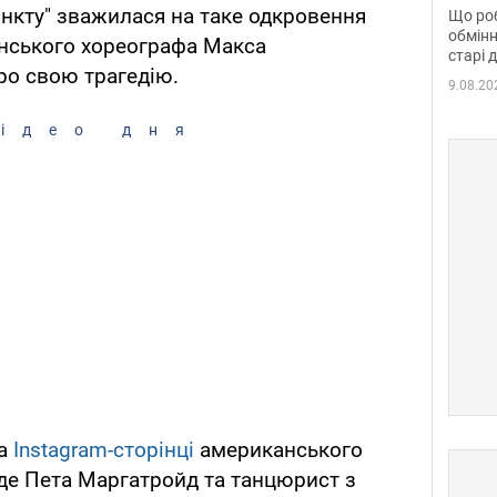
та б
инкту" зважилася на таке одкровення
Що роб
обмінн
аїнського хореографа Макса
старі 
ро свою трагедію.
9.08.20
ідео дня
на
Instagram-сторінці
американського
 де Пета Маргатройд та танцюрист з