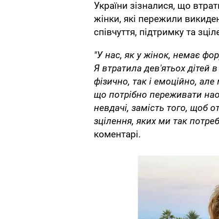
України зізналися, що втра
жінки, які пережили викиде
співчуття, підтримку та зціл
"У нас, як у жінок, немає фо
Я втратила дев'ятьох дітей 
фізично, так і емоційно, але
що потрібно переживати нао
невдачі, замість того, щоб о
зцілення, яких ми так потре
коментарі.