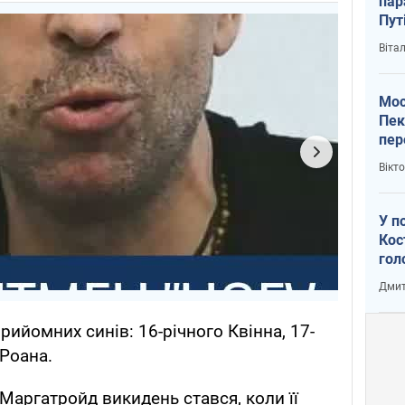
пар
Пут
вий
Віта
Мос
Пек
пер
зал
Вікт
Ки
У п
Кос
гол
пас
Дмит
оку
рийомних синів: 16-річного Квінна, 17-
 Роана.
 Маргатройд викидень стався, коли її