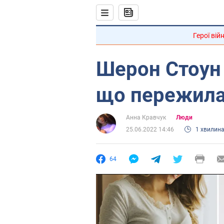
Герої вій
Шерон Стоун 
що пережила 
Анна Кравчук
Люди
25.06.2022 14:46
1 хвилин
64