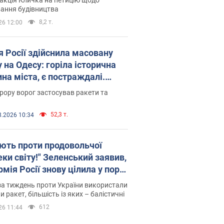
ковського вірянина"
ання будівництва
8,2 т.
26 12:00
я Росії здійснила масовану
 на Одесу: горіла історична
на міста, є постраждалі.
 та відео
рору ворог застосував ракети та
52,3 т.
8.2026 10:34
ють проти продовольчої
ки світу!" Зеленський заявив,
мія Росії знову цілила у порт
сі
а тиждень проти України використали
и ракет, більшість із яких – балістичні
612
26 11:44