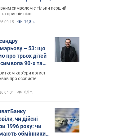
овідають у школі
вним символом є тільки перший
 та приспів пісні
16,8 т.
26 09:15
сандру
марьову – 53: що
мо про трьох дітей
-символа 90-х та
 вигляд вони
витком кар'єри артист
ть
ував про особисте
8,5 т.
26 04:01
иватБанку
віли, чи дійсні
ри 1996 року: чи
мають обмінники