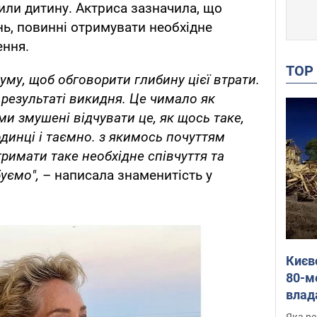
тили дитину. Актриса зазначила, що
нь, повинні отримувати необхідне
ення.
TO
руму, щоб обговорити глибину цієї втрати.
в результаті викидня. Це чимало як
 ми змушені відчувати це, як щось таке,
динці і таємно. з якимось почуттям
тримати таке необхідне співчуття та
буємо",
– написала знаменитість у
Києв
80-м
влад
буді
Яка ре