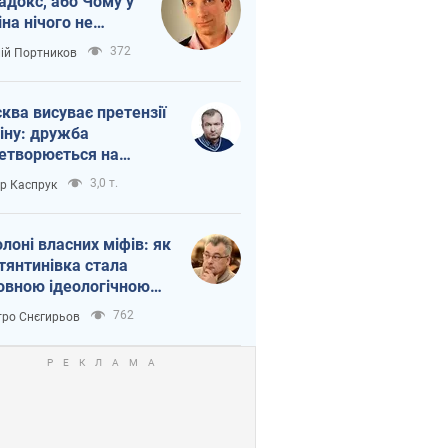
адокс, або Чому у
іна нічого не
шло з Україною
372
лій Портников
ква висуває претензії
іну: дружба
етворюється на
ежність Росії від
3,0 т.
ор Каспрук
таю
олоні власних міфів: як
тянтинівка стала
овною ідеологічною
ткою для російських
762
ро Снєгирьов
пантів