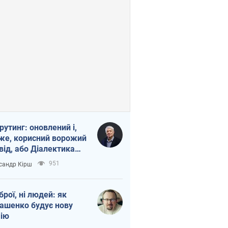
рутинг: оновлений і,
же, корисний ворожий
від, або Діалектика
агливого боягузтва
951
сандр Кірш
зброї, ні людей: як
ашенко будує нову
ію