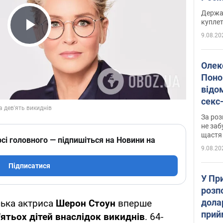
розп
Держа
куплет
9.08.20
Play Video
Олек
Поно
відо
секс
який
За роз
маю
не заб
щастя
сі головного — підпишіться на Новини на
9.08.20
Підписатися
У Пр
розпо
дола
ська актриса
Шерон Стоун
вперше
прий
'ятьох дітей внаслідок викиднів
. 64-