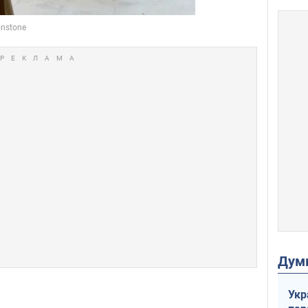
Дум
Укр