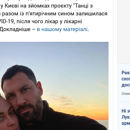
у Києві на зйомках проєкту "Танці з
на разом із п'ятирічним сином залишилася
-19, після чого лікар у лікарні
. Докладніше –
в нашому матеріалі
.
Рек
схо
дос
виб
Олек
Ні 
Лук
арм