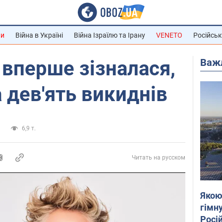
ни
Війна в Україні
Війна Ізраїлю та Ірану
VENETO
Російськ
Важ
вперше зізналася,
дев'ять викиднів
а
6,9 т.
Читать на русском
Якою
гімну
Росій