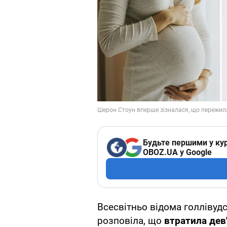
Будьте першими у кур
OBOZ.UA у Google
Всесвітньо відома голлівуд
розповіла, що
втратила дев