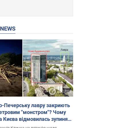
P NEWS
о-Печерську лавру закриють
етровим "монстром"? Чому
а Києва відмовилась зупиняти
вництво хмарочоса
акція Кличка на петицію щодо