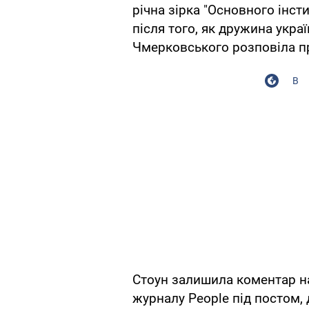
річна зірка "Основного інст
після того, як дружина укр
Чмерковського розповіла п
В
Стоун залишила коментар 
журналу Peоple під постом,