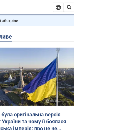
і обстріли
ливе
 була оригінальна версія
 України та чому її боялася
ська імперія: про це не