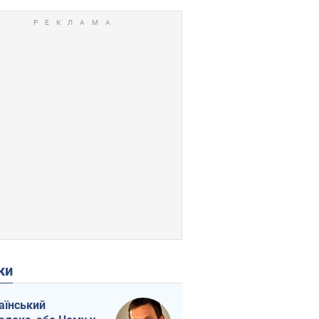
ки
аїнський