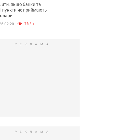
анки такі купюри
ити, якщо банки та
і пункти не приймають
долари
76,5 т.
26 02:20