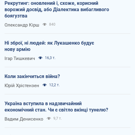
Рекрутинг: оновлений і, схоже, корисний
ворожий досвід, або Діалектика вибагливого
боягузтва
Олександр Кірш
840
Ні зброї, ні людей: як Лукашенко будує
нову армію
Ігар Тишкевич
16,3 т.
Коли закінчиться війна?
Юрій Хрістензен
12,2 т.
Україна вступила в надзвичайний
економічний стан. Чи є світло вкінці тунелю?
Вадим Денисенко
9,7 т.