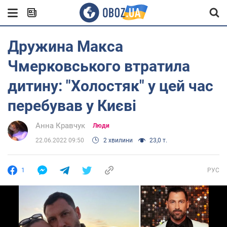
Дружина Макса
Чмерковського втратила
дитину: "Холостяк" у цей час
перебував у Києві
Анна Кравчук
Люди
22.06.2022 09:50
2 хвилини
23,0 т.
1
РУС