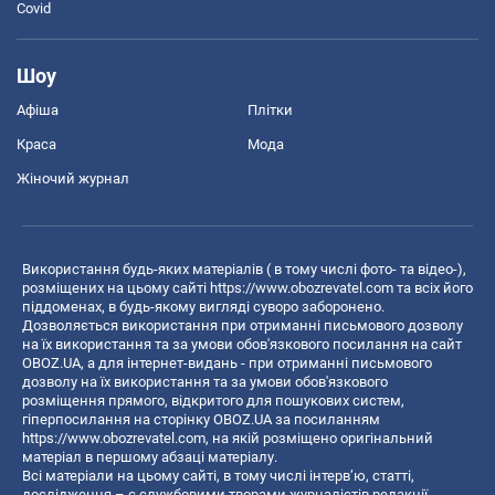
Covid
Шоу
Афіша
Плітки
Краса
Мода
Жіночий журнал
Використання будь-яких матеріалів ( в тому числі фото- та відео-),
розміщених на цьому сайті
https://www.obozrevatel.com
та всіх його
піддоменах, в будь-якому вигляді суворо заборонено.
Дозволяється використання при отриманні письмового дозволу
на їх використання та за умови обов'язкового посилання на сайт
OBOZ.UA, а для інтернет-видань - при отриманні письмового
дозволу на їх використання та за умови обов'язкового
розміщення прямого, відкритого для пошукових систем,
гіперпосилання на сторінку OBOZ.UA за посиланням
https://www.obozrevatel.com
, на якій розміщено оригінальний
матеріал в першому абзаці матеріалу.
Всі матеріали на цьому сайті, в тому числі інтерв’ю, статті,
дослідження – є службовими творами журналістів редакції,