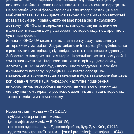
виключні майнові права на які належать ТОВ «Золота середина».
На всі опубліковані фотоматеріали Getty Images редакція має
майнові права, які захищаються законом України «Про авторські
права та суміжні права», ніхто не має права без письмового
дозволу ТОВ «Золота середина» їх використовувати, вони не
підлягають подальшому відтворенню, перекладу, поширенню в
будь-якій формі.
Редакція OBOZ.UA може не поділяти точку зору, викладену в
авторському матеріалі. За достовірність інформації, опублікованої
в рекламних матеріалах, відповідальність несе рекламодавець.
Заборонено використання матеріалів розміщених на цьому сайті,
хоч із зазначенням гіперпосилання на сторінку цього сайту,
логотипу OBOZ.UA або будь-якого іншого згадування, але без
письмового дозволу Редакції/ТОВ «Золота середина»
Незаконним використанням матеріалів буде вважатися: будь-яке
копiювання, публiкацiя, передрук, наступне поширення,
використання, переробка з використанням, включенням до
складу інших матеріалів, розповсюдження, адаптація, переклад
та інші подібні зміни матеріалу.
Назва онлайн медіа — «OBOZ.UA»
- суб'єкт у сфері онлайн медіа;
- ідентифікатор медіа — R40-06156;
- поштова адреса — вул. Деревообробна, буд. 7, м. Київ, 01013;
- адреса електронної пошти —
[email protected]
; - телефон — (044)