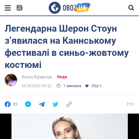
Легендарна Шерон Стоун
з’явилася на Каннському
фестивалі в синьо-жовтому
костюмі
Анна Кравчук
Люди
26.05.2022 09:32
1 хвилина
39,6 т.
35
РУС