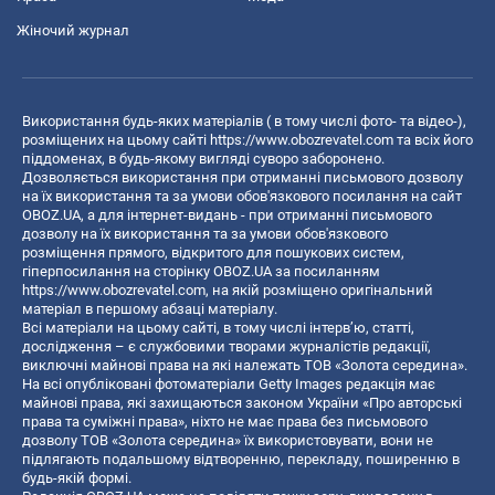
Жіночий журнал
Використання будь-яких матеріалів ( в тому числі фото- та відео-),
розміщених на цьому сайті
https://www.obozrevatel.com
та всіх його
піддоменах, в будь-якому вигляді суворо заборонено.
Дозволяється використання при отриманні письмового дозволу
на їх використання та за умови обов'язкового посилання на сайт
OBOZ.UA, а для інтернет-видань - при отриманні письмового
дозволу на їх використання та за умови обов'язкового
розміщення прямого, відкритого для пошукових систем,
гіперпосилання на сторінку OBOZ.UA за посиланням
https://www.obozrevatel.com
, на якій розміщено оригінальний
матеріал в першому абзаці матеріалу.
Всі матеріали на цьому сайті, в тому числі інтерв’ю, статті,
дослідження – є службовими творами журналістів редакції,
виключні майнові права на які належать ТОВ «Золота середина».
На всі опубліковані фотоматеріали Getty Images редакція має
майнові права, які захищаються законом України «Про авторські
права та суміжні права», ніхто не має права без письмового
дозволу ТОВ «Золота середина» їх використовувати, вони не
підлягають подальшому відтворенню, перекладу, поширенню в
будь-якій формі.