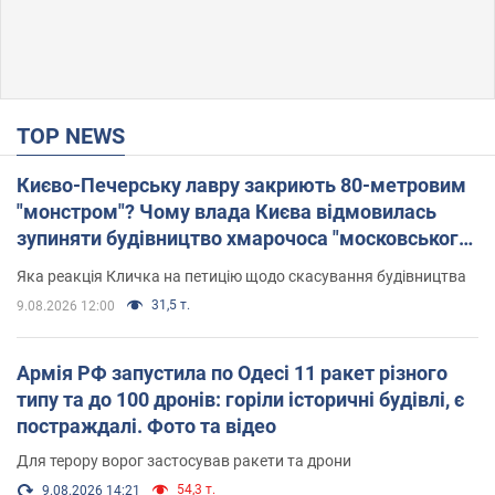
TOP NEWS
Києво-Печерську лавру закриють 80-метровим
"монстром"? Чому влада Києва відмовилась
зупиняти будівництво хмарочоса "московського
вірянина"
Яка реакція Кличка на петицію щодо скасування будівництва
31,5 т.
9.08.2026 12:00
Армія РФ запустила по Одесі 11 ракет різного
типу та до 100 дронів: горіли історичні будівлі, є
постраждалі. Фото та відео
Для терору ворог застосував ракети та дрони
54,3 т.
9.08.2026 14:21