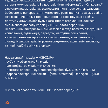
Редакція OBOZ.UA може не поділяти точку зору, викладену в
авторському матеріалі. За достовірність інформації, опублікованої
в рекламних матеріалах, відповідальність несе рекламодавець.
Заборонено використання матеріалів розміщених на цьому сайті,
хоч із зазначенням гіперпосилання на сторінку цього сайту,
логотипу OBOZ.UA або будь-якого іншого згадування, але без
письмового дозволу Редакції/ТОВ «Золота середина»
Незаконним використанням матеріалів буде вважатися: будь-яке
копiювання, публiкацiя, передрук, наступне поширення,
використання, переробка з використанням, включенням до
складу інших матеріалів, розповсюдження, адаптація, переклад
та інші подібні зміни матеріалу.
Назва онлайн медіа — «OBOZ.UA»
- суб'єкт у сфері онлайн медіа;
- ідентифікатор медіа — R40-06156;
- поштова адреса — вул. Деревообробна, буд. 7, м. Київ, 01013;
- адреса електронної пошти —
[email protected]
; - телефон — (044)
585 46 20
© 2026 Всі права захищені, ТОВ "Золота середина".