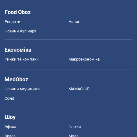
Food Oboz
Рецепти
Напої
Новини Кулінарії
Економіка
Ринки та компанії
Макроекономіка
MedOboz
Новини медицини
MAMACLUB
Covid
Шоу
Афіша
Плітки
Краса
Мода