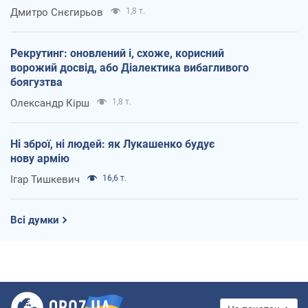
Дмитро Снєгирьов
1,8 т.
Рекрутинг: оновлений і, схоже, корисний
ворожий досвід, або Діалектика вибагливого
боягузтва
Олександр Кірш
1,8 т.
Ні зброї, ні людей: як Лукашенко будує
нову армію
Ігар Тишкевич
16,6 т.
Всі думки