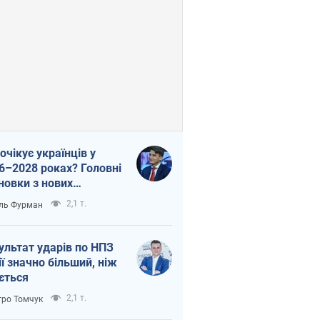
очікує українців у
6–2028 роках? Головні
новки з нових
гнозів від НБУ
2,1 т.
ль Фурман
ультат ударів по НПЗ
ії значно більший, ніж
ється
2,1 т.
ро Томчук