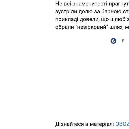
Не всі знаменитості прагнуть
зустріли долю за барною ст
прикладі довели, що шлюб з
обрали "незірковий" шлях, 
В
Дізнайтеся в матеріалі
OBO