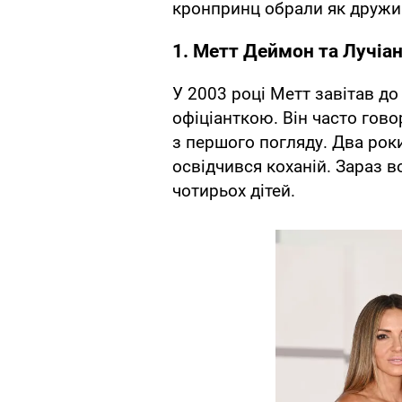
кронпринц обрали як дружин
1. Метт Деймон та Лучіа
У 2003 році Метт завітав до
офіціанткою. Він часто гово
з першого погляду. Два роки
освідчився коханій. Зараз 
чотирьох дітей.