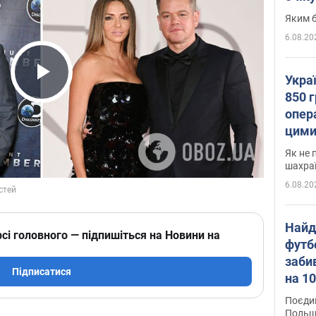
Яким б
6.08.20
Укра
Play Video
850 г
опера
цими
Як не 
шахра
6.08.20
Найд
сі головного — підпишіться на Новини на
футб
заби
Підписатися
на 10
Віде
Поєдин
Польщ