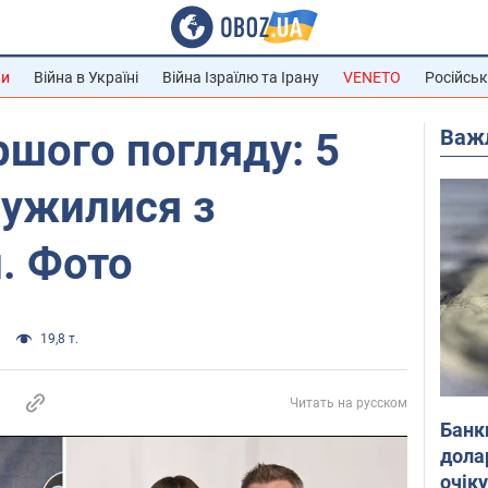
ни
Війна в Україні
Війна Ізраїлю та Ірану
VENETO
Російськ
Важ
ршого погляду: 5
дружилися з
. Фото
19,8 т.
Читать на русском
Банк
дола
очік