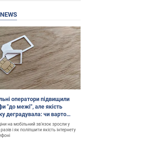
P NEWS
льні оператори підвищили
и "до межі", але якість
ку деградувала: чи варто
житись на ціни
іни на мобільний зв'язок зросли у
 разів і як поліпшити якість інтернету
ефоні