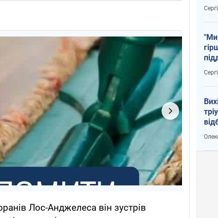
тем
Серг
"Ми
гір
під
рак
Серг
Вих
трі
від
укр
Олек
оранів Лос-Анджелеса він зустрів