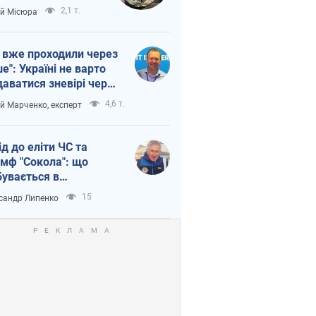
п війни
2,1 т.
ій Місюра
 вже проходили через
ше": Україні не варто
даватися зневірі через
етний терор
4,6 т.
ій Марченко, експерт
ід до еліти ЧС та
умф "Сокола": що
бувається в
аїнському хокеї
15
сандр Липенко