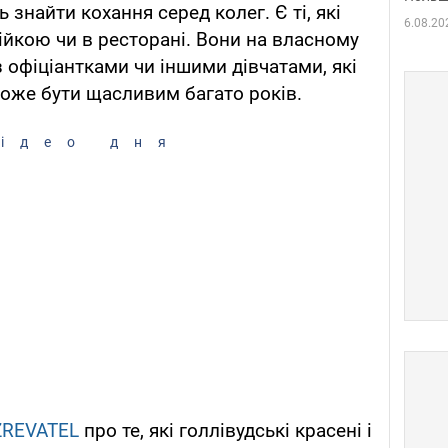
 знайти кохання серед колег. Є ті, які
6.08.20
ійкою чи в ресторані. Вони на власному
 офіціантками чи іншими дівчатами, які
може бути щасливим багато років.
ідео дня
ZREVATEL
про те, які голлівудські красені і