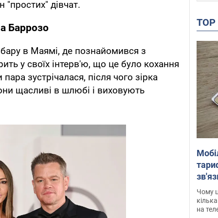
 "простих" дівчат.
TO
на Баррозо
 бару в Маямі, де познайомився з
рить у своїх інтерв'ю, що це було кохання
 пара зустрічалася, після чого зірка
вони щасливі в шлюбі і виховують
Мобі
тариф
зв'яз
скар
Чому ц
кілька
на тел