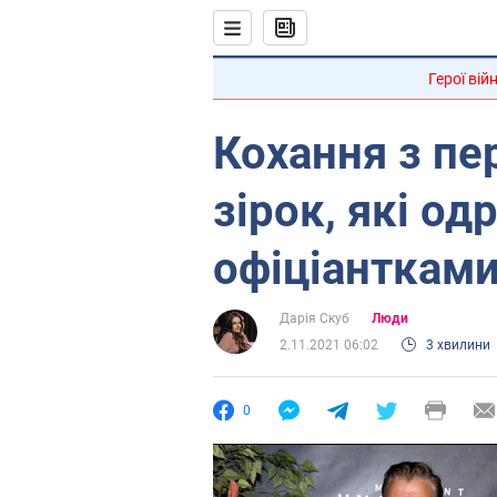
Герої вій
Кохання з пе
зірок, які о
офіціантками
Дарія Скуб
Люди
2.11.2021 06:02
3 хвилини
0