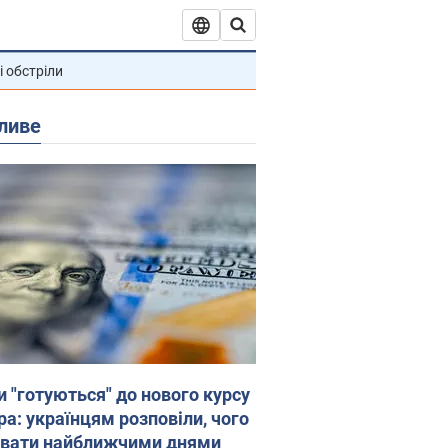
і обстріли
ливе
и "готуються" до нового курсу
ра: українцям розповіли, чого
увати найближчими днями