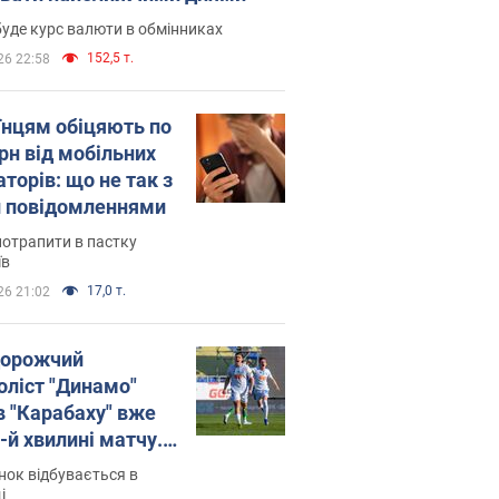
уде курс валюти в обмінниках
152,5 т.
26 22:58
їнцям обіцяють по
рн від мобільних
торів: що не так з
 повідомленнями
потрапити в пастку
їв
17,0 т.
26 21:02
орожчий
оліст "Динамо"
в "Карабаху" вже
-й хвилині матчу.
о
ок відбувається в
і