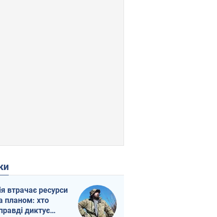
ки
ія втрачає ресурси
а планом: хто
правді диктує