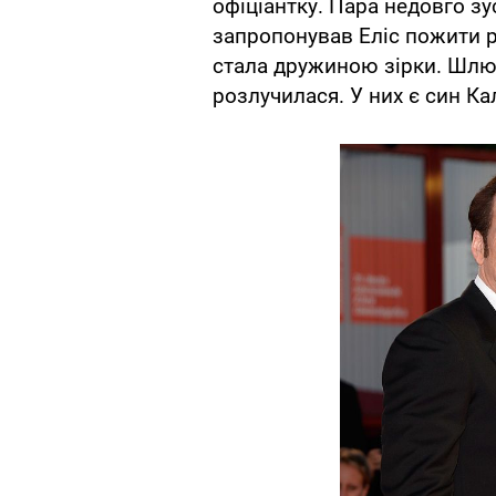
офіціантку. Пара недовго зу
запропонував Еліс пожити ра
стала дружиною зірки. Шлюб
розлучилася. У них є син Ка