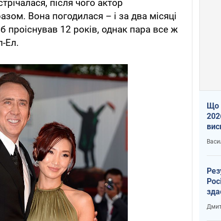
стрічалася, після чого актор
зом. Вона погодилася – і за два місяці
 проіснував 12 років, однак пара все ж
л-Ел.
Що 
202
вис
про
Васи
Рез
Рос
зда
Дмит