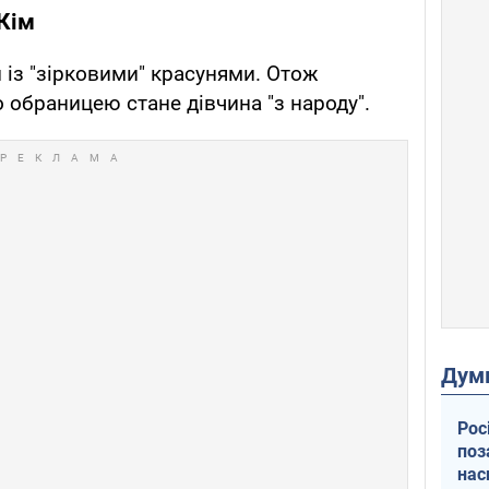
 Кім
 із "зірковими" красунями. Отож
 обраницею стане дівчина "з народу".
Дум
Рос
поз
нас