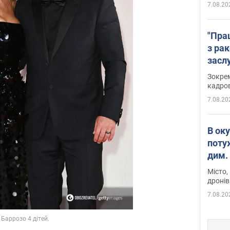
7.08.20
"Пра
з ра
засл
анон
Зокрем
кадров
7.08.20
В ок
поту
дим. 
Місто,
дронів
7.08.20