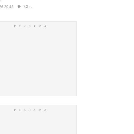
7,2 т.
26 20:48