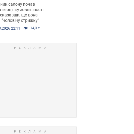
 хімієтерапії,
ник салону почав
орівся скандал.
ти оцінку зовнішності
 сказавши, що вона
 "чоловічу стрижку"
14,3 т.
8.2026 22:11