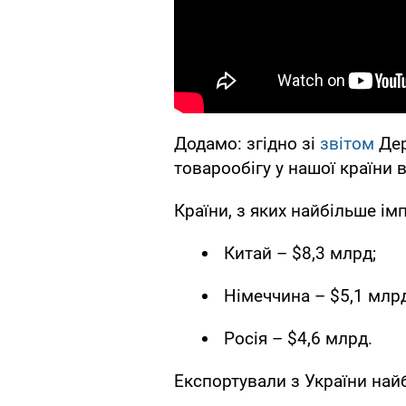
Додамо: згідно зі
звітом
Дер
товарообігу у нашої країни в
Країни, з яких найбільше ім
Китай – $8,3 млрд;
Німеччина – $5,1 млрд
Росія – $4,6 млрд.
Експортували з України най