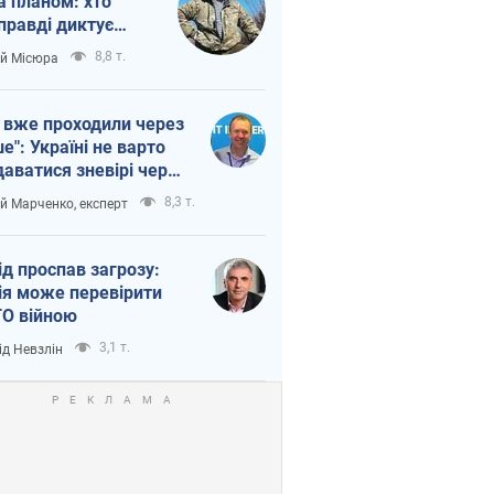
а планом: хто
правді диктує
п війни
8,8 т.
ій Місюра
 вже проходили через
ше": Україні не варто
даватися зневірі через
етний терор
8,3 т.
ій Марченко, експерт
ід проспав загрозу:
ія може перевірити
О війною
3,1 т.
ід Невзлін