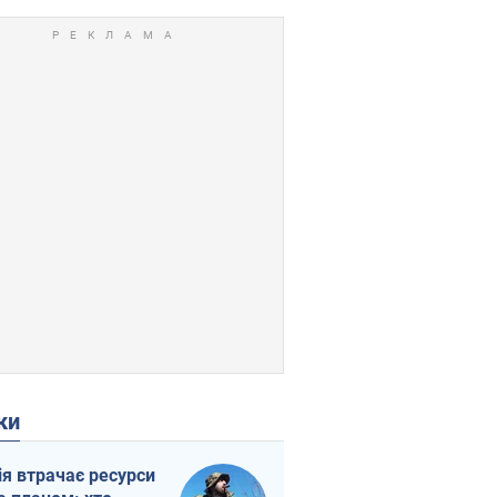
ки
ія втрачає ресурси