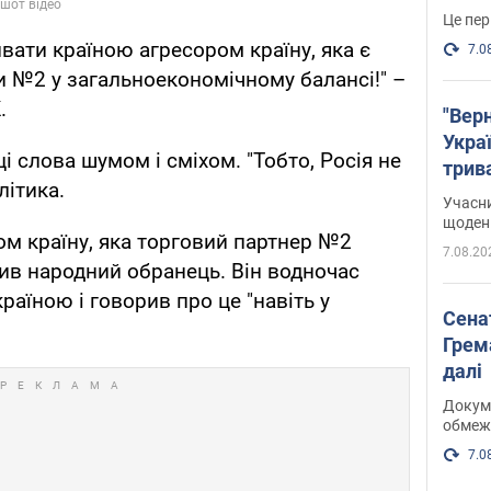
Це пер
вати країною агресором країну, яка є
7.0
 №2 у загальноекономічному балансі!" –
.
"Верн
Украї
 ці слова шумом і сміхом. "Тобто, Росія не
трив
літика.
карт
Учасн
щоденн
ом країну, яка торговий партнер №2
7.08.20
рив народний обранець. Він водночас
аїною і говорив про це "навіть у
Сена
Грема
далі
Докуме
обмеж
7.0