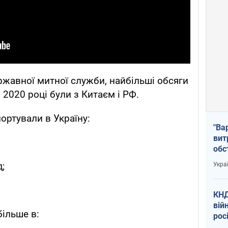
жавної митної служби, найбільші обсяги
 2020 році були з Китаєм і РФ.
портували в Україну:
"Ва
вит
обс
вря
;
Укра
офі
КНД
вій
більше в:
рос
пів