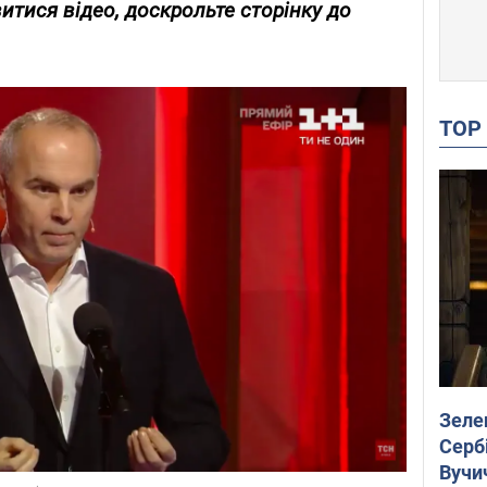
итися відео, доскрольте сторінку до
TO
Зеле
Сербі
Вучи