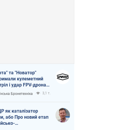
рта" та "Новатор"
римали кулеметний
тріл і удар FPV-дрона,
тувавши життя
3,1 т.
їнська Бронетехніка
церу ЗСУ
Р як каталізатор
ни, або Про новий етап
ійсько-
нічнокорейського