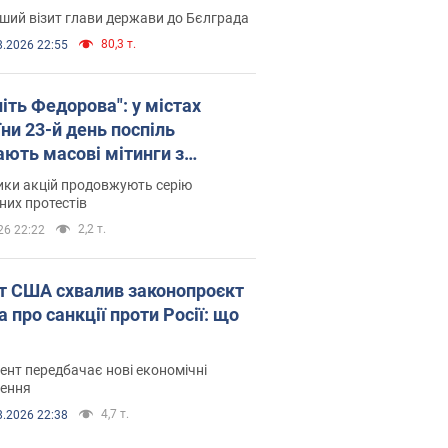
ший візит глави держави до Бєлграда
80,3 т.
8.2026 22:55
іть Федорова": у містах
ни 23-й день поспіль
ають масові мітинги з
онками. Фото і відео
ики акцій продовжують серію
их протестів
2,2 т.
26 22:22
т США схвалив законопроєкт
 про санкції проти Росії: що
нт передбачає нові економічні
ення
4,7 т.
8.2026 22:38