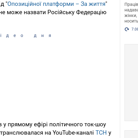
після
д "
Опозиційної платформи – За життя
"
Праців
розг
надава
не може назвати Російську Федерацію
жінки,
Фото
носить
7.0
ідео дня
в у прямому ефірі політичного ток-шоу
 транслювалася на YouTube-каналі
ТСН
у