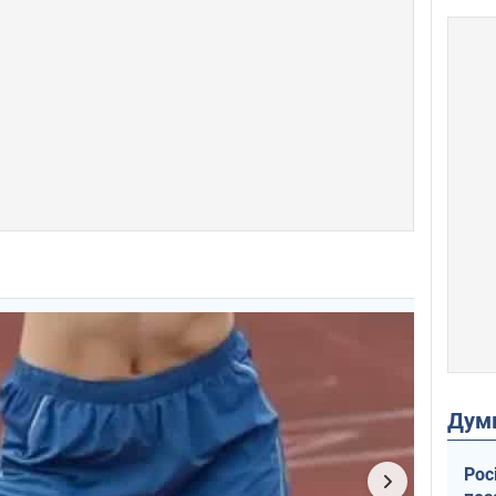
Дум
Рос