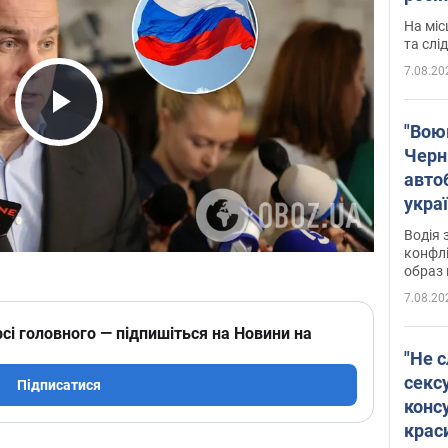
полі
На міс
Віде
та слі
7.08.20
Play Video
"Воюю
Черн
авто
укра
і поп
Водія 
конфлі
образ 
7.08.20
сі головного — підпишіться на Новини на
"Не с
сексу
Підписатися
конс
крас