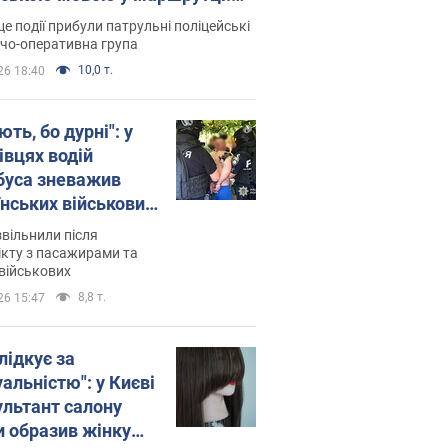
ція склала адмінпротокол.
це події прибули патрульні поліцейські
о
дчо-оперативна група
10,0 т.
26 18:40
ть, бо дурні": у
івцях водій
буса зневажив
їнських військових
латився. Відео
звільнили після
кту з пасажирами та
військових
8,8 т.
26 15:47
лідкує за
альністю": у Києві
ультант салону
и образив жінку