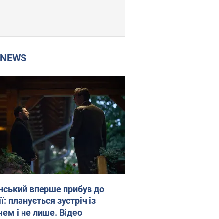
P NEWS
нський вперше прибув до
ї: планується зустріч із
чем і не лише. Відео