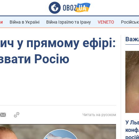
ни
Війна в Україні
Війна Ізраїлю та Ірану
VENETO
Російськ
Важ
ч у прямому ефірі:
звати Росію
Читать на русском
У Ль
конф
росі