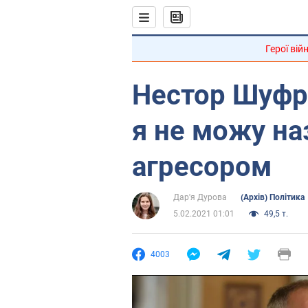
Герої вій
Нестор Шуфри
я не можу на
агресором
Дар'я Дурова
(Архів) Політика
5.02.2021 01:01
49,5 т.
4003