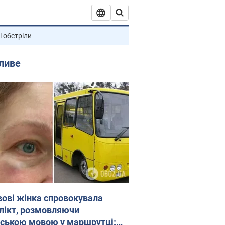
і обстріли
ливе
вові жінка спровокувала
лікт, розмовляючи
йською мовою у маршрутці: