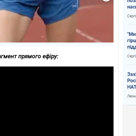
поз
нас
тем
Серг
"Ми
гір
під
рак
гмент прямого ефіру:
Серг
Зах
Рос
НАТ
Леон