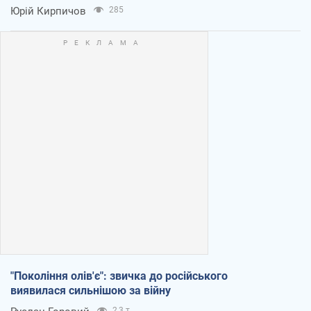
Юрій Кирпичов
285
"Покоління олів'є": звичка до російського
виявилася сильнішою за війну
2,3 т.