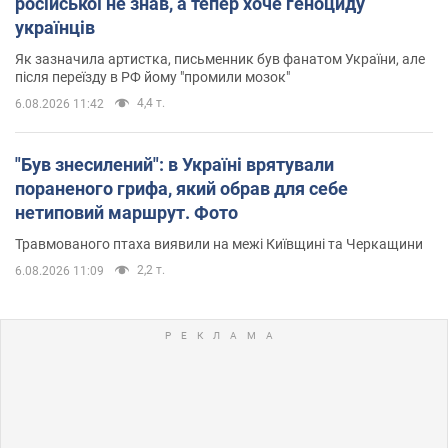
російської не знав, а тепер хоче геноциду
українців
Як зазначила артистка, письменник був фанатом України, але
після переїзду в РФ йому "промили мозок"
4,4 т.
6.08.2026 11:42
"Був знесилений": в Україні врятували
пораненого грифа, який обрав для себе
нетиповий маршрут. Фото
Травмованого птаха виявили на межі Київщині та Черкащини
2,2 т.
6.08.2026 11:09