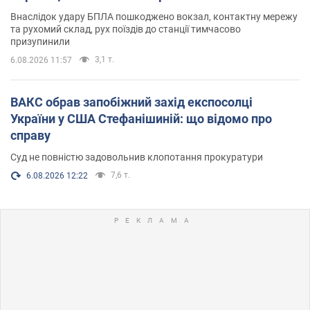
Внаслідок удару БПЛА пошкоджено вокзал, контактну мережу
та рухомий склад, рух поїздів до станції тимчасово
призупинили
3,1 т.
6.08.2026 11:57
ВАКС обрав запобіжний захід експосолці
України у США Стефанішиній: що відомо про
справу
Суд не повністю задовольнив клопотання прокуратури
7,6 т.
6.08.2026 12:22