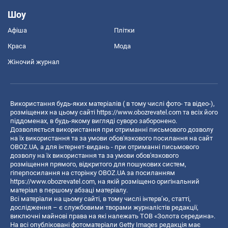
Шоу
Афіша
Плітки
Краса
Мода
Жіночий журнал
Використання будь-яких матеріалів ( в тому числі фото- та відео-),
розміщених на цьому сайті
https://www.obozrevatel.com
та всіх його
піддоменах, в будь-якому вигляді суворо заборонено.
Дозволяється використання при отриманні письмового дозволу
на їх використання та за умови обов'язкового посилання на сайт
OBOZ.UA, а для інтернет-видань - при отриманні письмового
дозволу на їх використання та за умови обов'язкового
розміщення прямого, відкритого для пошукових систем,
гіперпосилання на сторінку OBOZ.UA за посиланням
https://www.obozrevatel.com
, на якій розміщено оригінальний
матеріал в першому абзаці матеріалу.
Всі матеріали на цьому сайті, в тому числі інтерв’ю, статті,
дослідження – є службовими творами журналістів редакції,
виключні майнові права на які належать ТОВ «Золота середина».
На всі опубліковані фотоматеріали Getty Images редакція має