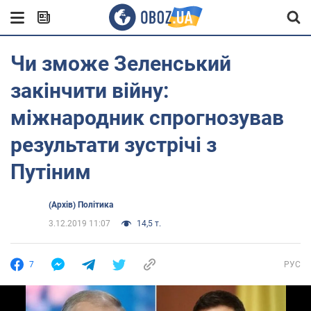
Чи зможе Зеленський
закінчити війну:
міжнародник спрогнозував
результати зустрічі з
Путіним
(Архів) Політика
3.12.2019 11:07
14,5 т.
7
РУС