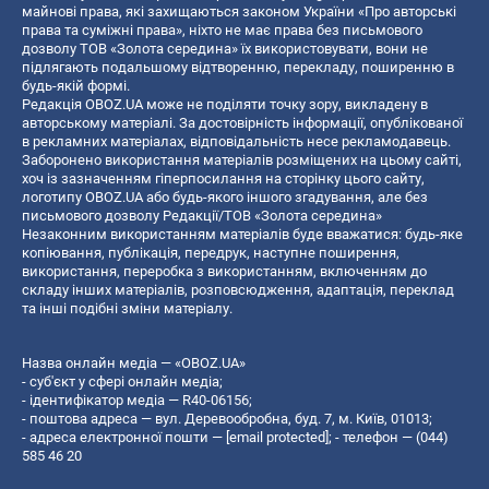
майнові права, які захищаються законом України «Про авторські
права та суміжні права», ніхто не має права без письмового
дозволу ТОВ «Золота середина» їх використовувати, вони не
підлягають подальшому відтворенню, перекладу, поширенню в
будь-якій формі.
Редакція OBOZ.UA може не поділяти точку зору, викладену в
авторському матеріалі. За достовірність інформації, опублікованої
в рекламних матеріалах, відповідальність несе рекламодавець.
Заборонено використання матеріалів розміщених на цьому сайті,
хоч із зазначенням гіперпосилання на сторінку цього сайту,
логотипу OBOZ.UA або будь-якого іншого згадування, але без
письмового дозволу Редакції/ТОВ «Золота середина»
Незаконним використанням матеріалів буде вважатися: будь-яке
копiювання, публiкацiя, передрук, наступне поширення,
використання, переробка з використанням, включенням до
складу інших матеріалів, розповсюдження, адаптація, переклад
та інші подібні зміни матеріалу.
Назва онлайн медіа — «OBOZ.UA»
- суб'єкт у сфері онлайн медіа;
- ідентифікатор медіа — R40-06156;
- поштова адреса — вул. Деревообробна, буд. 7, м. Київ, 01013;
- адреса електронної пошти —
[email protected]
; - телефон — (044)
585 46 20