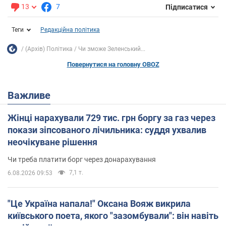
13
7
Підписатися
Теги
Редакційна політика
(Архів) Політика
Чи зможе Зеленський...
Повернутися на головну OBOZ
Важливе
Жінці нарахували 729 тис. грн боргу за газ через
покази зіпсованого лічильника: суддя ухвалив
неочікуване рішення
Чи треба платити борг через донарахування
7,1 т.
6.08.2026 09:53
"Це Україна напала!" Оксана Вояж викрила
київського поета, якого "зазомбували": він навіть