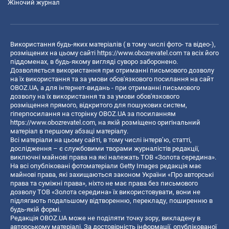
Жіночий журнал
Використання будь-яких матеріалів ( в тому числі фото- та відео-),
розміщених на цьому сайті
https://www.obozrevatel.com
та всіх його
піддоменах, в будь-якому вигляді суворо заборонено.
Дозволяється використання при отриманні письмового дозволу
на їх використання та за умови обов'язкового посилання на сайт
OBOZ.UA, а для інтернет-видань - при отриманні письмового
дозволу на їх використання та за умови обов'язкового
розміщення прямого, відкритого для пошукових систем,
гіперпосилання на сторінку OBOZ.UA за посиланням
https://www.obozrevatel.com
, на якій розміщено оригінальний
матеріал в першому абзаці матеріалу.
Всі матеріали на цьому сайті, в тому числі інтерв’ю, статті,
дослідження – є службовими творами журналістів редакції,
виключні майнові права на які належать ТОВ «Золота середина».
На всі опубліковані фотоматеріали Getty Images редакція має
майнові права, які захищаються законом України «Про авторські
права та суміжні права», ніхто не має права без письмового
дозволу ТОВ «Золота середина» їх використовувати, вони не
підлягають подальшому відтворенню, перекладу, поширенню в
будь-якій формі.
Редакція OBOZ.UA може не поділяти точку зору, викладену в
авторському матеріалі. За достовірність інформації, опублікованої