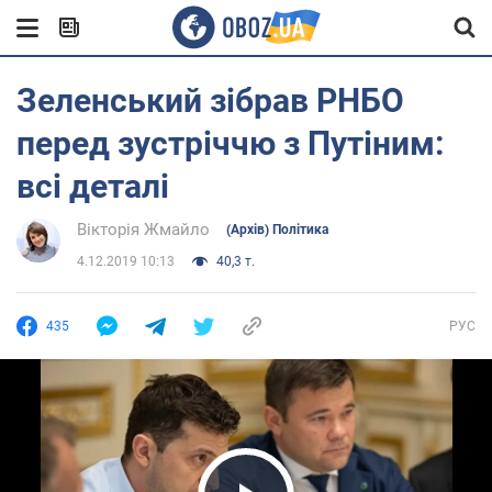
Зеленський зібрав РНБО
перед зустріччю з Путіним:
всі деталі
Вікторія Жмайло
(Архів) Політика
4.12.2019 10:13
40,3 т.
435
РУС