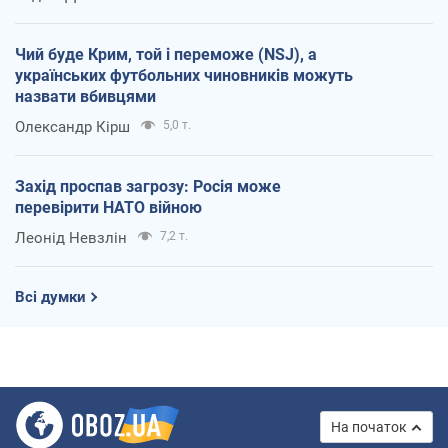
Чий буде Крим, той і переможе (NSJ), а
українських футбольних чиновників можуть
назвати вбивцями
Олександр Кірш
5,0 т.
Захід проспав загрозу: Росія може
перевірити НАТО війною
Леонід Невзлін
7,2 т.
Всі думки
На початок