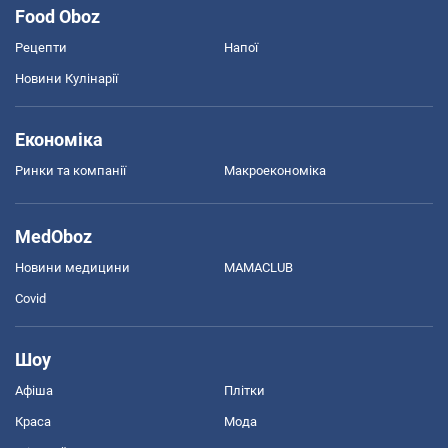
Food Oboz
Рецепти
Напої
Новини Кулінарії
Економіка
Ринки та компанії
Макроекономіка
MedOboz
Новини медицини
MAMACLUB
Covid
Шоу
Афіша
Плітки
Краса
Мода