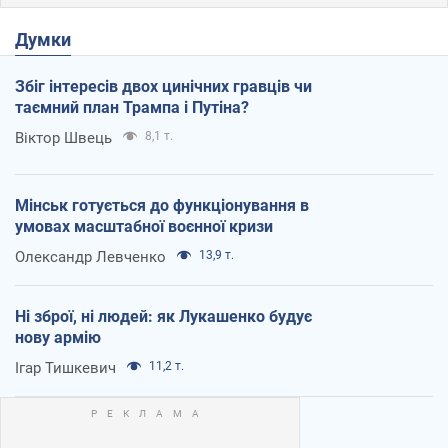
Думки
Збіг інтересів двох цинічних гравців чи
таємний план Трампа і Путіна?
Віктор Швець
8,1 т.
Мінськ готується до функціонування в
умовах масштабної воєнної кризи
Олександр Левченко
13,9 т.
Ні зброї, ні людей: як Лукашенко будує
нову армію
Ігар Тишкевич
11,2 т.