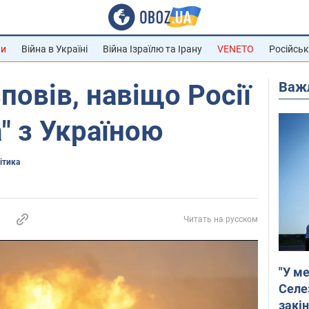
ни
Війна в Україні
Війна Ізраїлю та Ірану
VENETO
Російськ
Важ
повів, навіщо Росії
" з Україною
ітика
Читать на русском
"У ме
Селе
закін