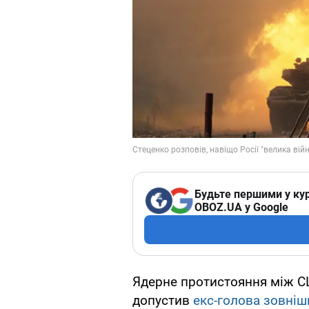
Будьте першими у кур
OBOZ.UA у Google
Ядерне протистояння між СШ
допустив
екс-голова зовні