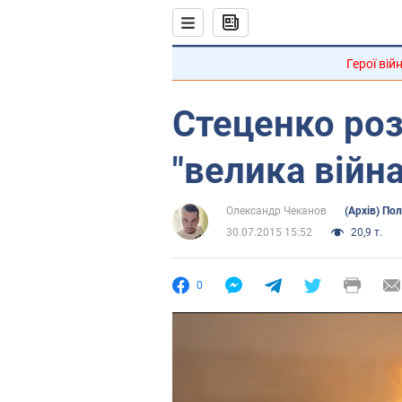
Герої вій
Стеценко роз
"велика війна
Олександр Чеканов
(Архів) Пол
30.07.2015 15:52
20,9 т.
0