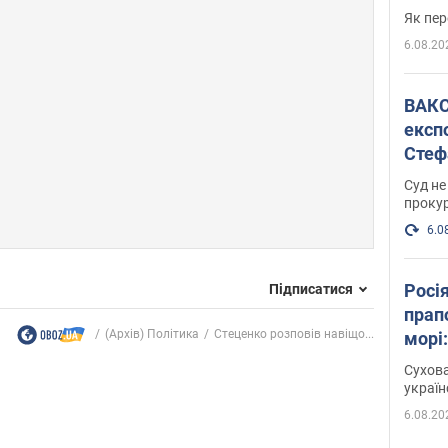
Як пер
6.08.20
ВАКС обрав 
експ
Стеф
спра
Суд не
проку
6.0
Росі
Підписатися
прап
(Архів) Політика
Стеценко розповів навіщо...
морі
Сухова
украї
6.08.20