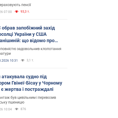
ераховують пенсії
93,3 т.
26 07:00
запобіжний захід
осолці України у США
анішиній: що відомо про
ву
 повністю задовольнив клопотання
ратури
3,1 т.
8.2026 10:31
я атакувала судно під
ором Гвінеї-Бісау у Чорному
: є жертва і постраждалі
нтаж був цивільним і перевозив
нську пшеницю
876
26 10:04