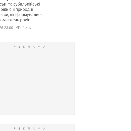
ські та субальпійські
 рідкісні природні
кси, які формувалися
ом сотень років
1,7 т.
26 23:00