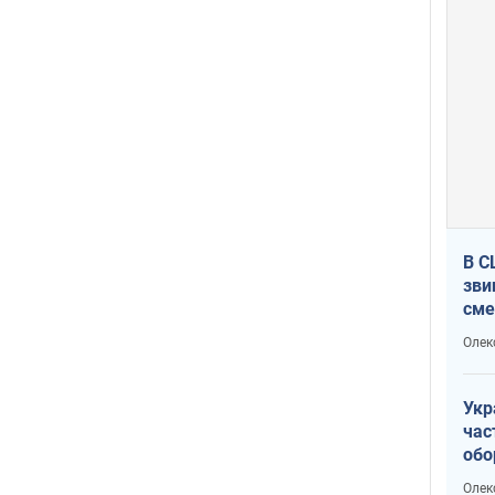
В С
зви
сме
Ата
Олек
Укр
час
обо
Не 
Олек