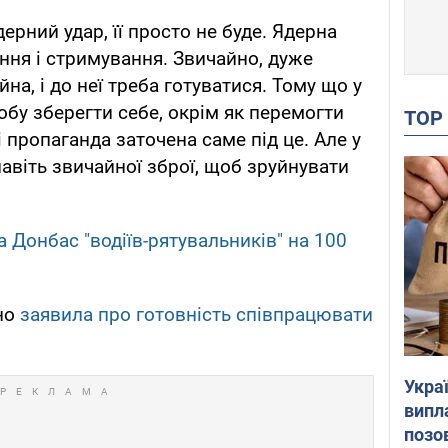
ерний удар, її просто не буде. Ядерна
ання і стримування. Звичайно, дуже
на, і до неї треба готуватися. Тому що у
обу зберегти себе, окрім як перемогти
TO
 і пропаганда заточена саме під це. Але у
авіть звичайної зброї, щоб зруйнувати
а Донбас "водіїв-рятувальників" на 100
ано
заявила про готовність співпрацювати
Украї
випл
позо