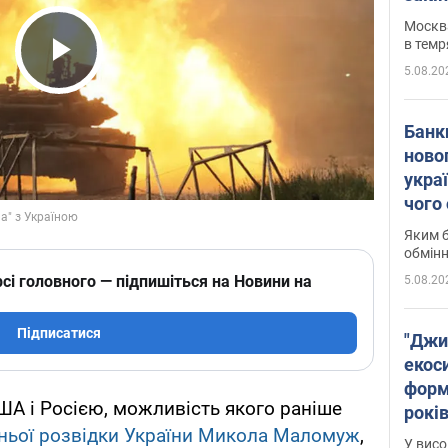
Москва
в темр
5.08.20
Play Video
Банк
ново
укра
чого
Яким б
обмін
сі головного — підпишіться на Новини на
5.08.20
Підписатися
"Джи
екоси
форм
А і Росією, можливість якого раніше
років
шньої розвідки України Микола Маломуж
,
заби
У висо