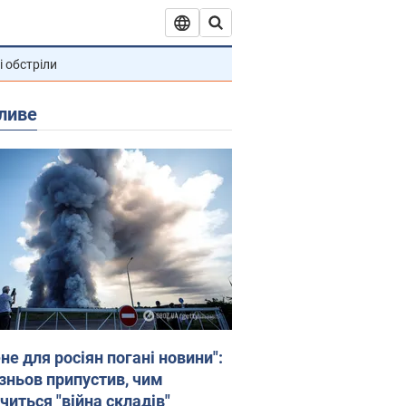
і обстріли
ливе
не для росіян погані новини":
зньов припустив, чим
читься "війна складів"