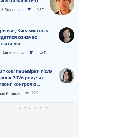
ійській балістиці
17,8 т.
лій Портников
ри все, Київ вистоїть.
здатися означає
атити все
11,6 т.
а Айвазовська
аткові перевірки після
ерпня 2026 року: як
изонт контролю
рочується з 6,5 до 3
222
орія Карпова
ів