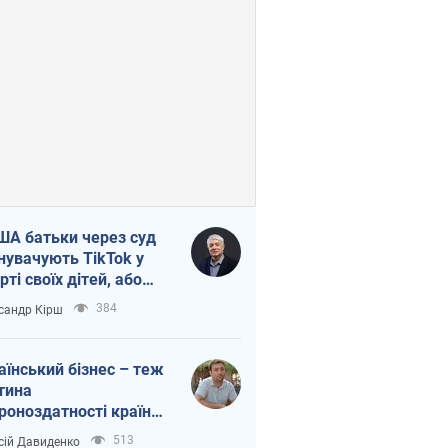
ША батьки через суд
нувачують TikTok у
рті своїх дітей, або
ка КНР на молодь
384
сандр Кірш
аїнський бізнес – теж
тина
роноздатності країни.
віддавайте їхній ринок
513
сій Давиденко