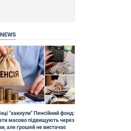
P NEWS
нці "хакнули" Пенсійний фонд:
ати масово підвищують через
ви, але грошей не вистачає