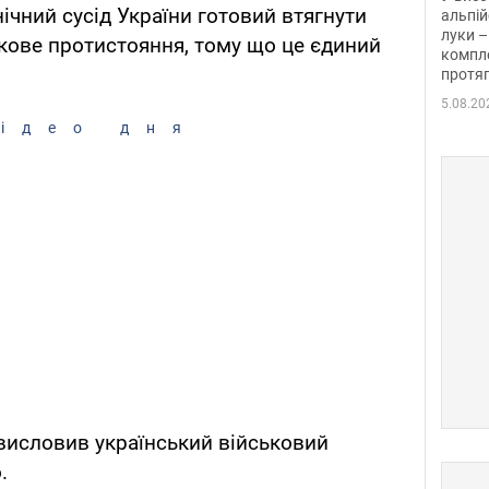
нічний сусід України готовий втягнути
альпій
луки –
ькове протистояння, тому що це єдиний
компле
протяг
5.08.20
ідео дня
висловив український військовий
.