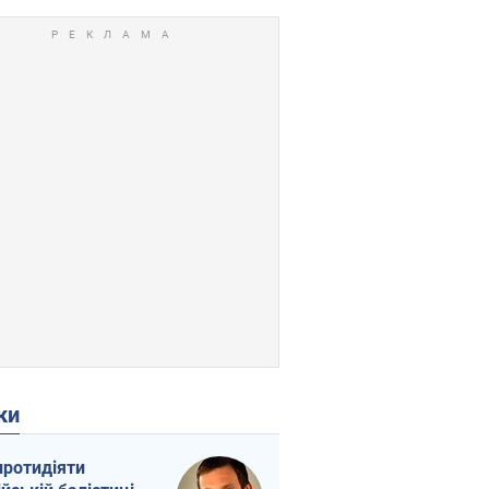
ки
протидіяти