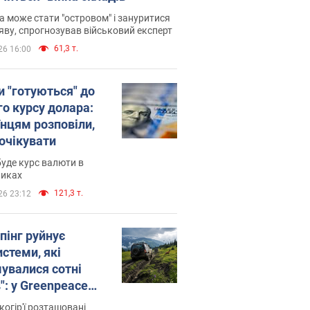
 може стати "островом" і зануритися
яву, спрогнозував військовий експерт
61,3 т.
26 16:00
и "готуються" до
го курсу долара:
їнцям розповіли,
 очікувати
уде курс валюти в
никах
121,3 т.
26 23:12
пінг руйнує
стеми, які
увалися сотні
": у Greenpeace
ли на сполох
когір'ї розташовані