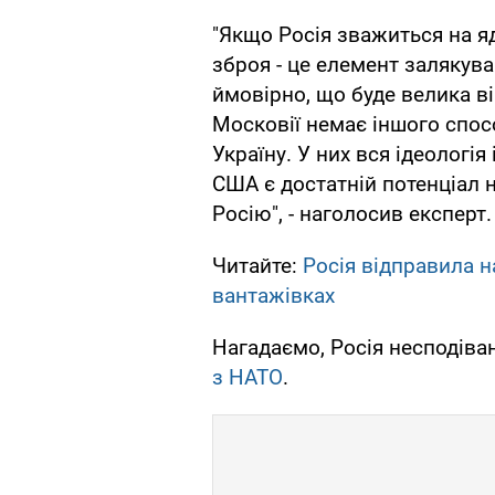
"Якщо Росія зважиться на яд
зброя - це елемент залякув
ймовірно, що буде велика вій
Московії немає іншого спос
Україну. У них вся ідеологія
США є достатній потенціал н
Росію", - наголосив експерт.
Читайте:
Росія відправила н
вантажівках
Нагадаємо, Росія несподів
з НАТО
.