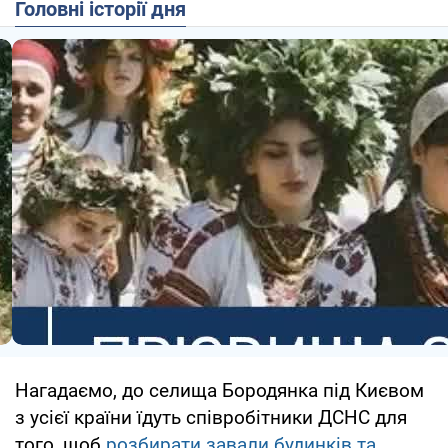
Головні історії дня
Нагадаємо, до селища Бородянка під Києвом
з усієї країни їдуть співробітники ДСНС для
того, щоб
розбирати завали будинків та