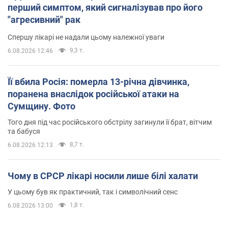
перший симптом, який сигналізував про його
"агресивний" рак
Спершу лікарі не надали цьому належної уваги
9,3 т.
6.08.2026 12:46
Її вбила Росія: померла 13-річна дівчинка,
поранена внаслідок російської атаки на
Сумщину. Фото
Того дня під час російського обстрілу загинули її брат, вітчим
та бабуся
8,7 т.
6.08.2026 12:13
Чому в СРСР лікарі носили лише білі халати
У цьому був як практичний, так і символічний сенс
1,8 т.
6.08.2026 13:00