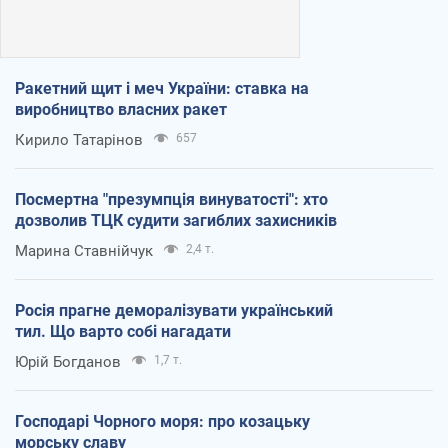
Ракетний щит і меч України: ставка на
виробництво власних ракет
Кирило Татарінов
657
Посмертна "презумпція винуватості": хто
дозволив ТЦК судити загиблих захисників
Марина Ставнійчук
2,4 т.
Росія прагне деморалізувати український
тил. Що варто собі нагадати
Юрій Богданов
1,7 т.
Господарі Чорного моря: про козацьку
морську славу