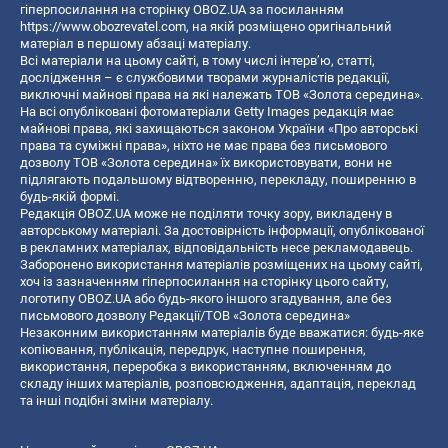
гіперпосилання на сторінку OBOZ.UA за посиланням
https://www.obozrevatel.com
, на якій розміщено оригінальний
матеріал в першому абзаці матеріалу.
Всі матеріали на цьому сайті, в тому числі інтерв’ю, статті,
дослідження – є службовими творами журналістів редакції,
виключні майнові права на які належать ТОВ «Золота середина».
На всі опубліковані фотоматеріали Getty Images редакція має
майнові права, які захищаються законом України «Про авторські
права та суміжні права», ніхто не має права без письмового
дозволу ТОВ «Золота середина» їх використовувати, вони не
підлягають подальшому відтворенню, перекладу, поширенню в
будь-якій формі.
Редакція OBOZ.UA може не поділяти точку зору, викладену в
авторському матеріалі. За достовірність інформації, опублікованої
в рекламних матеріалах, відповідальність несе рекламодавець.
Заборонено використання матеріалів розміщених на цьому сайті,
хоч із зазначенням гіперпосилання на сторінку цього сайту,
логотипу OBOZ.UA або будь-якого іншого згадування, але без
письмового дозволу Редакції/ТОВ «Золота середина»
Незаконним використанням матеріалів буде вважатися: будь-яке
копiювання, публiкацiя, передрук, наступне поширення,
використання, переробка з використанням, включенням до
складу інших матеріалів, розповсюдження, адаптація, переклад
та інші подібні зміни матеріалу.