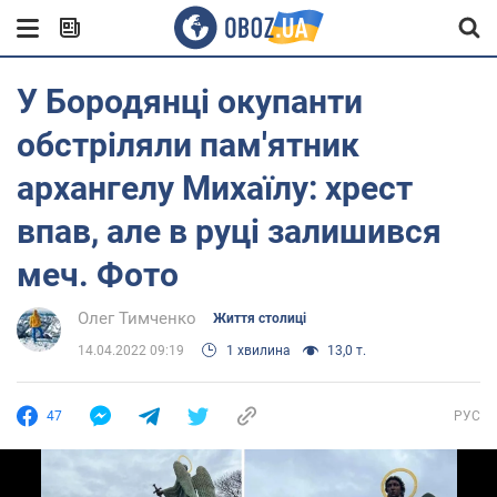
У Бородянці окупанти
обстріляли пам'ятник
архангелу Михаїлу: хрест
впав, але в руці залишився
меч. Фото
Олег Тимченко
Життя столиці
14.04.2022 09:19
1 хвилина
13,0 т.
47
РУС