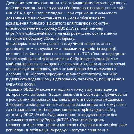
Дозволяється використання при отриманні письмового дозволу
на їх використання та за умови обов'язкового посилання на сайт
OBOZ.UA, а для інтернет-видань - при отриманні письмового
дозволу на їх використання та за умови обов'язкового
розміщення прямого, відкритого для пошукових систем,
гіперпосилання на сторінку OBOZ.UA за посиланням
https://www.obozrevatel.com
, на якій розміщено оригінальний
матеріал в першому абзаці матеріалу.
Всі матеріали на цьому сайті, в тому числі інтерв’ю, статті,
дослідження – є службовими творами журналістів редакції,
виключні майнові права на які належать ТОВ «Золота середина».
На всі опубліковані фотоматеріали Getty Images редакція має
майнові права, які захищаються законом України «Про авторські
права та суміжні права», ніхто не має права без письмового
дозволу ТОВ «Золота середина» їх використовувати, вони не
підлягають подальшому відтворенню, перекладу, поширенню в
будь-якій формі.
Редакція OBOZ.UA може не поділяти точку зору, викладену в
авторському матеріалі. За достовірність інформації, опублікованої
в рекламних матеріалах, відповідальність несе рекламодавець.
Заборонено використання матеріалів розміщених на цьому сайті,
хоч із зазначенням гіперпосилання на сторінку цього сайту,
логотипу OBOZ.UA або будь-якого іншого згадування, але без
письмового дозволу Редакції/ТОВ «Золота середина»
Незаконним використанням матеріалів буде вважатися: будь-яке
копiювання, публiкацiя, передрук, наступне поширення,