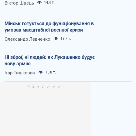
Віктор Швець
14,4 т.
Мінськ готується до функціонування в
умовах масштабної воєнної кризи
Олександр Левченко
18,7 т.
Ні зброї, ні людей: як Лукашенко будує
нову армію
Ігар Тишкевич
15,8 т.