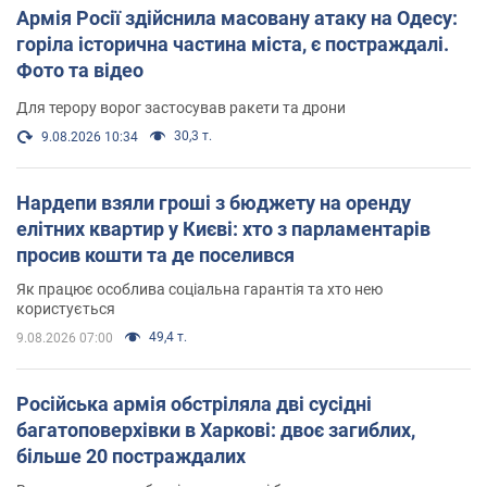
Армія Росії здійснила масовану атаку на Одесу:
горіла історична частина міста, є постраждалі.
Фото та відео
Для терору ворог застосував ракети та дрони
30,3 т.
9.08.2026 10:34
Нардепи взяли гроші з бюджету на оренду
елітних квартир у Києві: хто з парламентарів
просив кошти та де поселився
Як працює особлива соціальна гарантія та хто нею
користується
49,4 т.
9.08.2026 07:00
Російська армія обстріляла дві сусідні
багатоповерхівки в Харкові: двоє загиблих,
більше 20 постраждалих