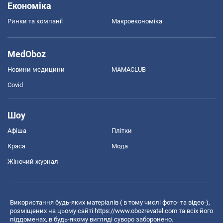
Економіка
Ринки та компанії
Макроекономіка
MedOboz
Новини медицини
MAMACLUB
Covid
Шоу
Афіша
Плітки
Краса
Мода
Жіночий журнал
Використання будь-яких матеріалів ( в тому числі фото- та відео-),
розміщених на цьому сайті
https://www.obozrevatel.com
та всіх його
піддоменах, в будь-якому вигляді суворо заборонено.