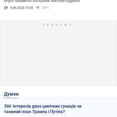
Ворог навмисно обстрілює житлові будинки
2,9 т.
9.08.2026 10:38
Думки
Збіг інтересів двох цинічних гравців чи
таємний план Трампа і Путіна?