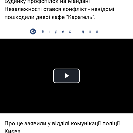
Будинку профспілок на Майдані
Незалежності стався конфлікт - невідомі
пошкодили двері кафе "Каратель".
Відео дня
Play Video
Про це заявили у відділі комунікації поліції
Києва.