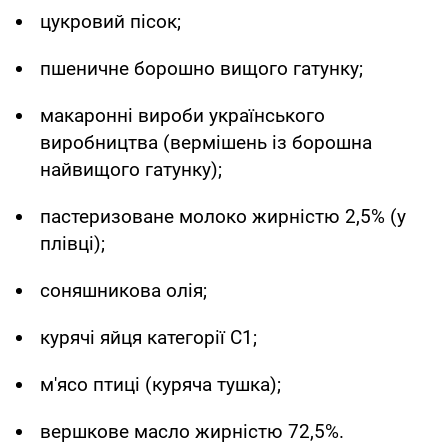
цукровий пісок;
пшеничне борошно вищого гатунку;
макаронні вироби українського
виробництва (вермішень із борошна
найвищого гатунку);
пастеризоване молоко жирністю 2,5% (у
плівці);
соняшникова олія;
курячі яйця категорії С1;
м'ясо птиці (куряча тушка);
вершкове масло жирністю 72,5%.