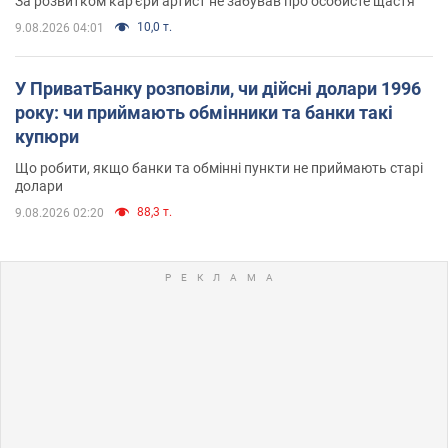
За розвитком кар'єри артист не забував про особисте щастя
10,0 т.
9.08.2026 04:01
У ПриватБанку розповіли, чи дійсні долари 1996
року: чи приймають обмінники та банки такі
купюри
Що робити, якщо банки та обмінні пункти не приймають старі
долари
88,3 т.
9.08.2026 02:20