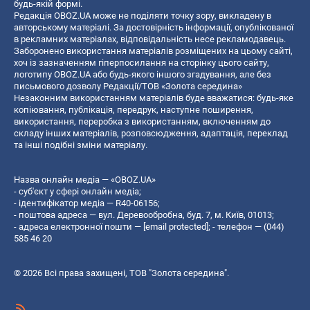
будь-якій формі.
Редакція OBOZ.UA може не поділяти точку зору, викладену в
авторському матеріалі. За достовірність інформації, опублікованої
в рекламних матеріалах, відповідальність несе рекламодавець.
Заборонено використання матеріалів розміщених на цьому сайті,
хоч із зазначенням гіперпосилання на сторінку цього сайту,
логотипу OBOZ.UA або будь-якого іншого згадування, але без
письмового дозволу Редакції/ТОВ «Золота середина»
Незаконним використанням матеріалів буде вважатися: будь-яке
копiювання, публiкацiя, передрук, наступне поширення,
використання, переробка з використанням, включенням до
складу інших матеріалів, розповсюдження, адаптація, переклад
та інші подібні зміни матеріалу.
Назва онлайн медіа — «OBOZ.UA»
- суб'єкт у сфері онлайн медіа;
- ідентифікатор медіа — R40-06156;
- поштова адреса — вул. Деревообробна, буд. 7, м. Київ, 01013;
- адреса електронної пошти —
[email protected]
; - телефон — (044)
585 46 20
© 2026 Всі права захищені, ТОВ "Золота середина".