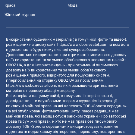
Краса
Мода
Жіночий журнал
Використання будь-яких матеріалів ( в тому числі фото- та відео-),
розміщених на цьому сайті
https://www.obozrevatel.com
та всіх його
піддоменах, в будь-якому вигляді суворо заборонено.
Дозволяється використання при отриманні письмового дозволу
на їх використання та за умови обов'язкового посилання на сайт
OBOZ.UA, а для інтернет-видань - при отриманні письмового
дозволу на їх використання та за умови обов'язкового
розміщення прямого, відкритого для пошукових систем,
гіперпосилання на сторінку OBOZ.UA за посиланням
https://www.obozrevatel.com
, на якій розміщено оригінальний
матеріал в першому абзаці матеріалу.
Всі матеріали на цьому сайті, в тому числі інтерв’ю, статті,
дослідження – є службовими творами журналістів редакції,
виключні майнові права на які належать ТОВ «Золота середина».
На всі опубліковані фотоматеріали Getty Images редакція має
майнові права, які захищаються законом України «Про авторські
права та суміжні права», ніхто не має права без письмового
дозволу ТОВ «Золота середина» їх використовувати, вони не
підлягають подальшому відтворенню, перекладу, поширенню в