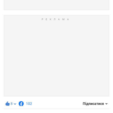
8
102
Підписатися