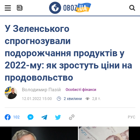
У Зеленського
спрогнозували
подорожчання продуктів у
2022-му: як зростуть ціни на
продовольство
Володимир Пазій
Особисті фінанси
12.01.2022 15:00
2 хвилини
2,8 т.
102
РУС