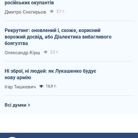
російських окупантів
Дмитро Снєгирьов
2,7 т.
Рекрутинг: оновлений і, схоже, корисний
ворожий досвід, або Діалектика вибагливого
боягузтва
Олександр Кірш
2,3 т.
Ні зброї, ні людей: як Лукашенко будує
нову армію
Ігар Тишкевич
16,9 т.
Всі думки