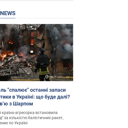
P NEWS
ль "спалює" останні запаси
тики в Україні: що буде далі?
рв’ю з Шарпом
і країна-агресорка встановила
д" за кількістю балістичних ракет,
них по Україні