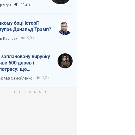
тична логістика
11,8 т.
ор Ягун
якому боці історії
тупає Дональд Трамп?
9,9 т.
ор Каспрук
 заплановану вирубку
ьше 600 дерев і
лотрасу: що
бувається на Теремках
1,2 т.
ислав Самойленко
иєві