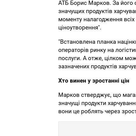
АТБ Борис Марков. За його 
значущих продуктів харчува
моменту налагодження всіх 
ціноутворення".
"Встановлена планка націнк
операторів ринку на логісти
послуги. А отже, цілком мо
зазначених продуктів харчув
Хто винен у зростанні цін
Марков стверджує, що мага
значущі продукти харчування
вони це роблять через зрост