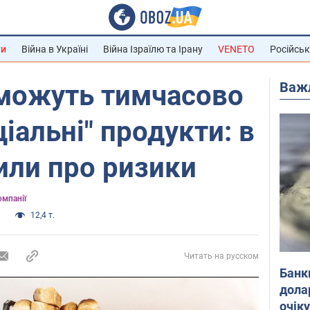
ни
Війна в Україні
Війна Ізраїлю та Ірану
VENETO
Російськ
Важ
 можуть тимчасово
іальні" продукти: в
или про ризики
омпанії
и
12,4 т.
Читать на русском
Банк
дола
очік