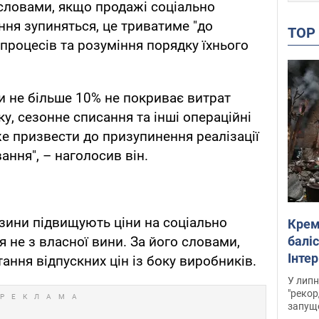
словами, якщо продажі соціально
ння зупиняться, це триватиме "до
TO
процесів та розуміння порядку їхнього
и не більше 10% не покриває витрат
ку, сезонне списання та інші операційні
же призвести до призупинення реалізації
ання", – наголосив він.
зини підвищують ціни на соціально
Крем
баліс
 не з власної вини. За його словами,
Інте
ання відпускних цін із боку виробників.
У липн
"рекор
запуще