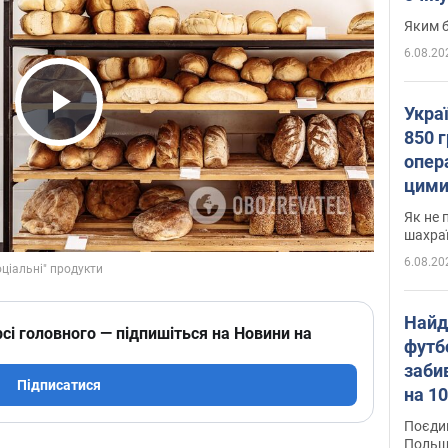
Яким б
6.08.20
Укра
Play Video
850 г
опера
цими
Як не 
шахра
6.08.20
Найд
сі головного — підпишіться на Новини на
футб
заби
Підписатися
на 10
Віде
Поєдин
Польщ