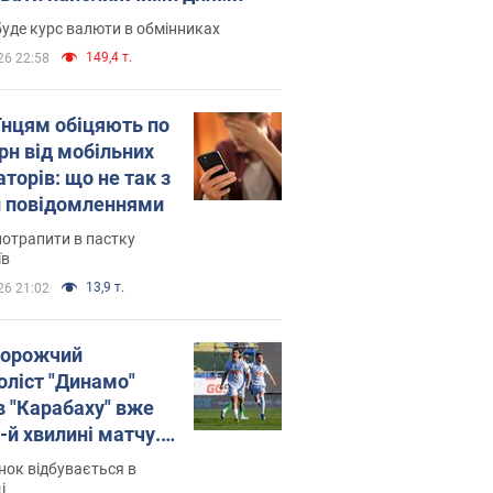
уде курс валюти в обмінниках
149,4 т.
26 22:58
їнцям обіцяють по
рн від мобільних
торів: що не так з
 повідомленнями
потрапити в пастку
їв
13,9 т.
26 21:02
орожчий
оліст "Динамо"
в "Карабаху" вже
-й хвилині матчу.
о
ок відбувається в
і