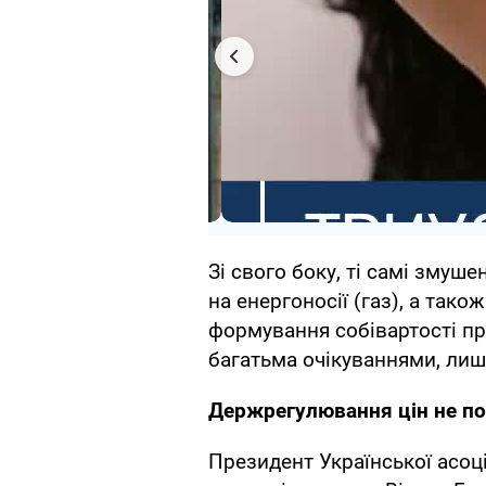
Зі свого боку, ті самі змуш
на енергоносії (газ), а тако
формування собівартості про
багатьма очікуваннями, лиш
Держрегулювання цін не по
Президент Української асоці