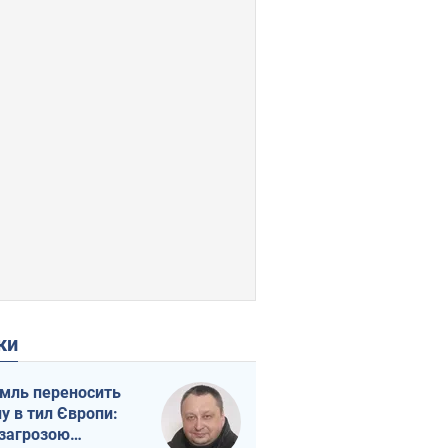
ки
мль переносить
ну в тил Європи:
 загрозою