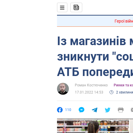
Герої вій
Із магазинів
зникнути "соц
АТБ поперед
Роман Костюченко
Ринки та к
17.01.2022 14:53
2 хвилин
110