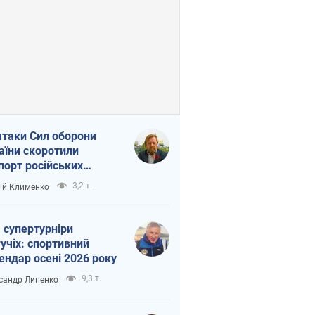
атаки Сил оборони
аїни скоротили
порт російських
топродуктів
3,2 т.
ій Клименко
 супертурніри
учіх: спортивний
ендар осені 2026 року
9,3 т.
сандр Липенко