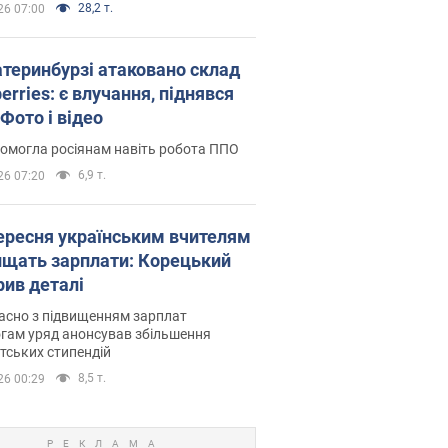
28,2 т.
26 07:00
атеринбурзі атаковано склад
erries: є влучання, піднявся
Фото і відео
омогла росіянам навіть робота ППО
6,9 т.
26 07:20
вересня українським вчителям
ищать зарплати: Корецький
рив деталі
асно з підвищенням зарплат
гам уряд анонсував збільшення
тських стипендій
8,5 т.
26 00:29