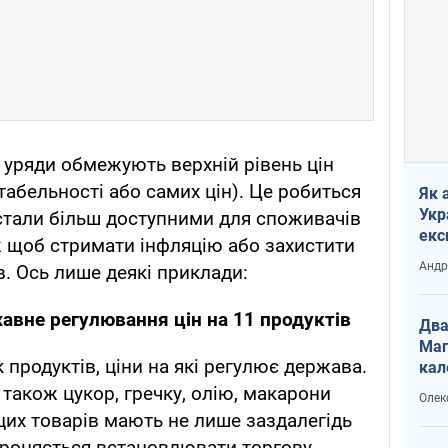
 уряди обмежують верхній рівень цін
абельності або самих цін). Це робиться
Як 
Укр
 стали більш доступними для споживачів
екс
ж щоб стримати інфляцію або захистити
наф
Андр
в. Ось лише деякі приклади:
авне регулювання цін на 11 продуктів
Два
Маг
 продуктів, ціни на які регулює держава.
кал
и також цукор, гречку, олію, макарони
Олек
их товарів мають не лише заздалегідь
ороняється встановлювати торгову