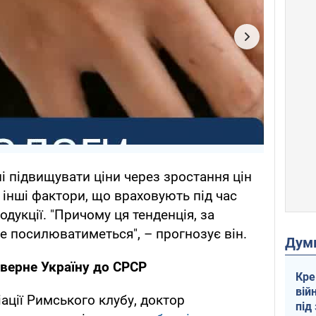
ені підвищувати ціни через зростання цін
ж інші фактори, що враховують під час
дукції. "Причому ця тенденція, за
е посилюватиметься", – прогнозує він.
Дум
верне Україну до СРСР
Кре
вій
ації Римського клубу, доктор
під