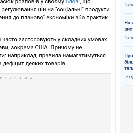
ласюк розповів у своєму
блозі
, що
кри
Вікт
егулювання цін на "соціальні" продукти
нення до планової економіки або практик
На 
вис
Вікт
и часто застосовують у складних умовах
ави, зокрема США. Причому не
ти: наприклад, правила намагатимуться
Про
біл
 дефіцит деяких товарів.
теп
від
Влад
у К