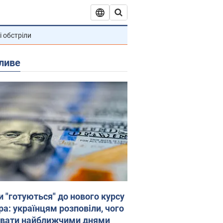
і обстріли
ливе
и "готуються" до нового курсу
ра: українцям розповіли, чого
увати найближчими днями