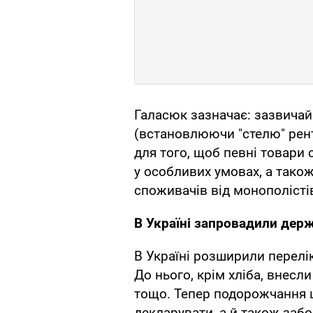
Галасюк зазначає: зазвичай
(встановлюючи "стелю" рент
для того, щоб певні товари
у особливих умовах, а тако
споживачів від монополісті
В Україні запровадили держ
В Україні розширили перелік
До нього, крім хліба, внесл
тощо. Тепер подорожчання ц
декларувати, а й також заб