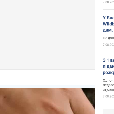
7.08.20
У Єк
Wildb
дим. 
Не доп
7.08.20
З 1 
підв
розк
Одноч
педаго
студен
7.08.20