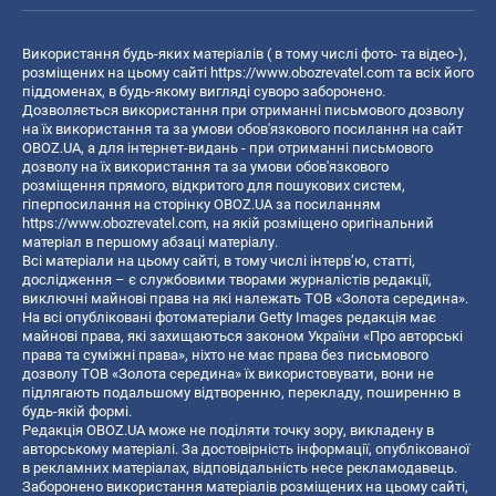
Використання будь-яких матеріалів ( в тому числі фото- та відео-),
розміщених на цьому сайті
https://www.obozrevatel.com
та всіх його
піддоменах, в будь-якому вигляді суворо заборонено.
Дозволяється використання при отриманні письмового дозволу
на їх використання та за умови обов'язкового посилання на сайт
OBOZ.UA, а для інтернет-видань - при отриманні письмового
дозволу на їх використання та за умови обов'язкового
розміщення прямого, відкритого для пошукових систем,
гіперпосилання на сторінку OBOZ.UA за посиланням
https://www.obozrevatel.com
, на якій розміщено оригінальний
матеріал в першому абзаці матеріалу.
Всі матеріали на цьому сайті, в тому числі інтерв’ю, статті,
дослідження – є службовими творами журналістів редакції,
виключні майнові права на які належать ТОВ «Золота середина».
На всі опубліковані фотоматеріали Getty Images редакція має
майнові права, які захищаються законом України «Про авторські
права та суміжні права», ніхто не має права без письмового
дозволу ТОВ «Золота середина» їх використовувати, вони не
підлягають подальшому відтворенню, перекладу, поширенню в
будь-якій формі.
Редакція OBOZ.UA може не поділяти точку зору, викладену в
авторському матеріалі. За достовірність інформації, опублікованої
в рекламних матеріалах, відповідальність несе рекламодавець.
Заборонено використання матеріалів розміщених на цьому сайті,