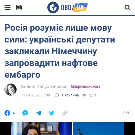
Росія розуміє лише мову
сили: українські депутати
закликали Німеччину
запровадити нафтове
ембарго
Ксенія Капустинська
Mакроекономіка
13.04.2022 17:00
1 хвилина
2,5 т.
4
РУС