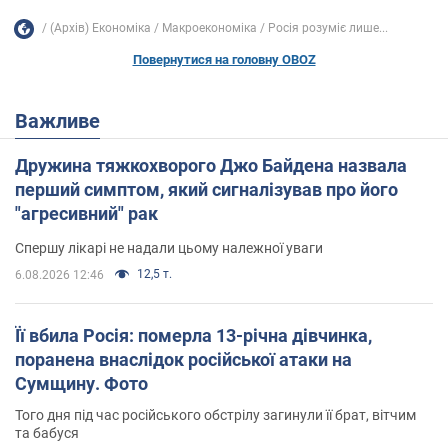
(Архів) Економіка
Mакроекономіка
Росія розуміє лише...
Повернутися на головну OBOZ
Важливе
Дружина тяжкохворого Джо Байдена назвала
перший симптом, який сигналізував про його
"агресивний" рак
Спершу лікарі не надали цьому належної уваги
12,5 т.
6.08.2026 12:46
Її вбила Росія: померла 13-річна дівчинка,
поранена внаслідок російської атаки на
Сумщину. Фото
Того дня під час російського обстрілу загинули її брат, вітчим
та бабуся