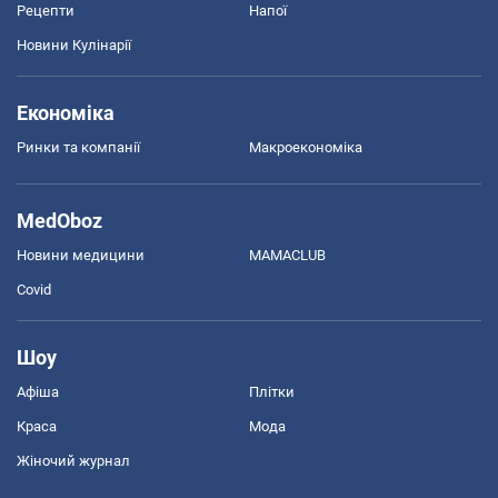
Рецепти
Напої
Новини Кулінарії
Економіка
Ринки та компанії
Макроекономіка
MedOboz
Новини медицини
MAMACLUB
Covid
Шоу
Афіша
Плітки
Краса
Мода
Жіночий журнал