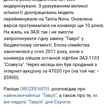
модернізували. З урахуванням великої
кількості доопрацювань модель
перейменували на Tavria Nova. Оновлена
версія протрималася на конвеєрі ще 10 років.
На жаль, на ЗАЗі так і не змогли
запропонувати гідну заміну "Таврії" у
бюджетному сегменті. Епоха сімейства
закінчилася у січні 2011 року, коли з
конвеєра зійшов останній ліфтбек ЗАЗ-1103
"Славута". Через місяць він був проданий з
інтернет-аукціону за 47020 грн (на той час –
$5900).
Раніше
OBOZREVATEL
розповідав про
найнезвичайніші "Таврії"
, а також про те,
як
виглядала "Таврія" для Європи
.