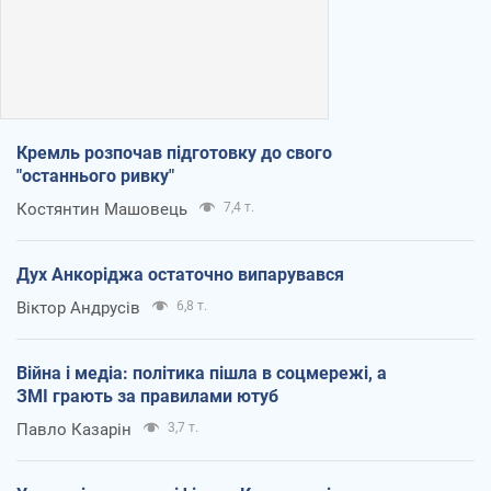
Кремль розпочав підготовку до свого
"останнього ривку"
Костянтин Машовець
7,4 т.
Дух Анкоріджа остаточно випарувався
Віктор Андрусів
6,8 т.
Війна і медіа: політика пішла в соцмережі, а
ЗМІ грають за правилами ютуб
Павло Казарін
3,7 т.