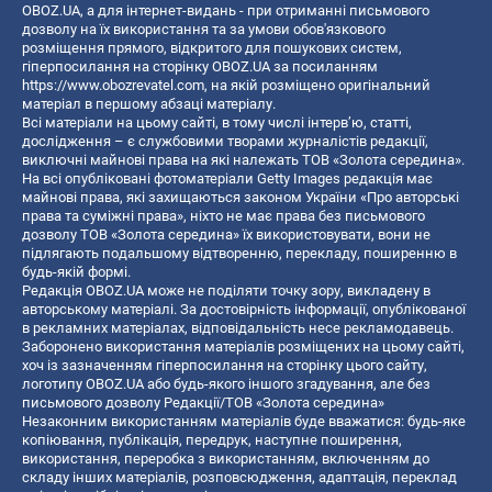
OBOZ.UA, а для інтернет-видань - при отриманні письмового
дозволу на їх використання та за умови обов'язкового
розміщення прямого, відкритого для пошукових систем,
гіперпосилання на сторінку OBOZ.UA за посиланням
https://www.obozrevatel.com
, на якій розміщено оригінальний
матеріал в першому абзаці матеріалу.
Всі матеріали на цьому сайті, в тому числі інтерв’ю, статті,
дослідження – є службовими творами журналістів редакції,
виключні майнові права на які належать ТОВ «Золота середина».
На всі опубліковані фотоматеріали Getty Images редакція має
майнові права, які захищаються законом України «Про авторські
права та суміжні права», ніхто не має права без письмового
дозволу ТОВ «Золота середина» їх використовувати, вони не
підлягають подальшому відтворенню, перекладу, поширенню в
будь-якій формі.
Редакція OBOZ.UA може не поділяти точку зору, викладену в
авторському матеріалі. За достовірність інформації, опублікованої
в рекламних матеріалах, відповідальність несе рекламодавець.
Заборонено використання матеріалів розміщених на цьому сайті,
хоч із зазначенням гіперпосилання на сторінку цього сайту,
логотипу OBOZ.UA або будь-якого іншого згадування, але без
письмового дозволу Редакції/ТОВ «Золота середина»
Незаконним використанням матеріалів буде вважатися: будь-яке
копiювання, публiкацiя, передрук, наступне поширення,
використання, переробка з використанням, включенням до
складу інших матеріалів, розповсюдження, адаптація, переклад