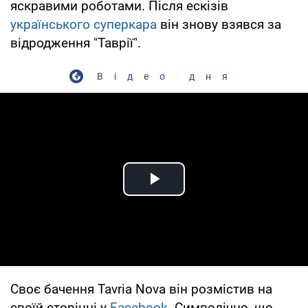
яскравими роботами. Після ескізів
українського суперкара
він знову взявся за
відродження "Таврії".
Відео дня
Play Video
Своє бачення Tavria Nova він розмістив на
своїй сторінці у
Facebook
. Символічно, що