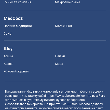
Ринки та компанії
Макроекономіка
MedOboz
Новини медицини
MAMACLUB
Covid
Шоу
Афіша
Плітки
Краса
Мода
Жіночий журнал
Використання будь-яких матеріалів ( в тому числі фото- та відео-),
розміщених на цьому сайті
https://www.obozrevatel.com
та всіх його
піддоменах, в будь-якому вигляді суворо заборонено.
Дозволяється використання при отриманні письмового дозволу
на їх використання та за умови обов'язкового посилання на сайт