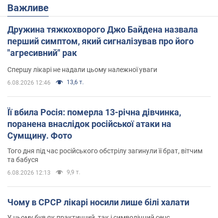
Важливе
Дружина тяжкохворого Джо Байдена назвала
перший симптом, який сигналізував про його
"агресивний" рак
Спершу лікарі не надали цьому належної уваги
13,6 т.
6.08.2026 12:46
Її вбила Росія: померла 13-річна дівчинка,
поранена внаслідок російської атаки на
Сумщину. Фото
Того дня під час російського обстрілу загинули її брат, вітчим
та бабуся
9,9 т.
6.08.2026 12:13
Чому в СРСР лікарі носили лише білі халати
У цьому був як практичний, так і символічний сенс