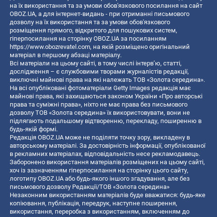
на їх використання та за умови обов'язкового посилання на сайт
OBOZ.UA, а для інтернет-видань - при отриманні письмового
дозволу на їх використання та за умови обов'язкового
розміщення прямого, відкритого для пошукових систем,
гіперпосилання на сторінку OBOZ.UA за посиланням
https://www.obozrevatel.com
, на якій розміщено оригінальний
матеріал в першому абзаці матеріалу.
Всі матеріали на цьому сайті, в тому числі інтерв’ю, статті,
дослідження – є службовими творами журналістів редакції,
виключні майнові права на які належать ТОВ «Золота середина».
На всі опубліковані фотоматеріали Getty Images редакція має
майнові права, які захищаються законом України «Про авторські
права та суміжні права», ніхто не має права без письмового
дозволу ТОВ «Золота середина» їх використовувати, вони не
підлягають подальшому відтворенню, перекладу, поширенню в
будь-якій формі.
Редакція OBOZ.UA може не поділяти точку зору, викладену в
авторському матеріалі. За достовірність інформації, опублікованої
в рекламних матеріалах, відповідальність несе рекламодавець.
Заборонено використання матеріалів розміщених на цьому сайті,
хоч із зазначенням гіперпосилання на сторінку цього сайту,
логотипу OBOZ.UA або будь-якого іншого згадування, але без
письмового дозволу Редакції/ТОВ «Золота середина»
Незаконним використанням матеріалів буде вважатися: будь-яке
копiювання, публiкацiя, передрук, наступне поширення,
використання, переробка з використанням, включенням до