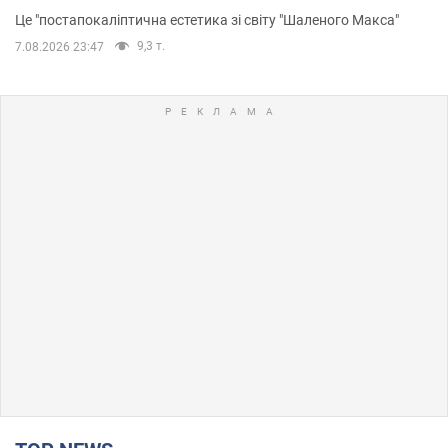
Це "постапокаліптична естетика зі світу "Шаленого Макса"
9,3 т.
7.08.2026 23:47