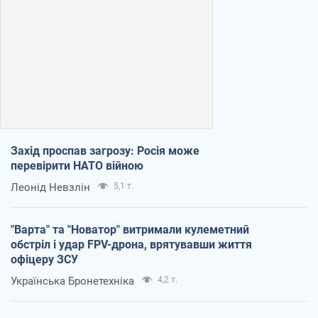
Захід проспав загрозу: Росія може
перевірити НАТО війною
Леонід Невзлін
5,1 т.
"Варта" та "Новатор" витримали кулеметний
обстріл і удар FPV-дрона, врятувавши життя
офіцеру ЗСУ
Українська Бронетехніка
4,2 т.