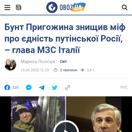
Бунт Пригожина знищив міф
про єдність путінської Росії,
– глава МЗС Італії
Марина Ліснічук
Світ
25.06.2023 12:33
2 хвилини
5,4 т.
326
РУС