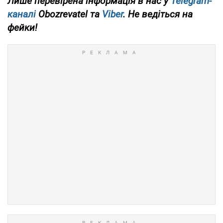
Лише
перевірена інформація в нас у
Telegram-
каналі
Obozrevatel та
Viber
. Не ведіться на
фейки!