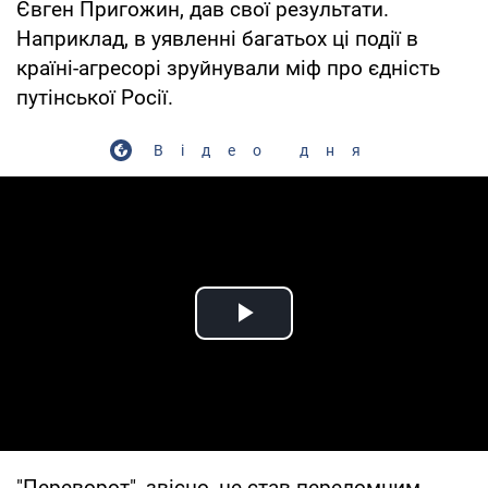
Євген Пригожин, дав свої результати.
Наприклад, в уявленні багатьох ці події в
країні-агресорі зруйнували міф про єдність
путінської Росії.
Відео дня
Play Video
"Переворот", звісно, не став переломним