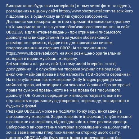
Використання будь-яких матеріалів ( в тому числі фото- та відео-),
розміщених на цьому сайті
https://www.obozrevatel.com
та всіх його
піддоменах, в будь-якому вигляді суворо заборонено.
Дозволяється використання при отриманні письмового дозволу
на їх використання та за умови обов'язкового посилання на сайт
OBOZ.UA, а для інтернет-видань - при отриманні письмового
дозволу на їх використання та за умови обов'язкового
розміщення прямого, відкритого для пошукових систем,
гіперпосилання на сторінку OBOZ.UA за посиланням
https://www.obozrevatel.com
, на якій розміщено оригінальний
матеріал в першому абзаці матеріалу.
Всі матеріали на цьому сайті, в тому числі інтерв’ю, статті,
дослідження – є службовими творами журналістів редакції,
виключні майнові права на які належать ТОВ «Золота середина».
На всі опубліковані фотоматеріали Getty Images редакція має
майнові права, які захищаються законом України «Про авторські
права та суміжні права», ніхто не має права без письмового
дозволу ТОВ «Золота середина» їх використовувати, вони не
підлягають подальшому відтворенню, перекладу, поширенню в
будь-якій формі.
Редакція OBOZ.UA може не поділяти точку зору, викладену в
авторському матеріалі. За достовірність інформації, опублікованої
в рекламних матеріалах, відповідальність несе рекламодавець.
Заборонено використання матеріалів розміщених на цьому сайті,
хоч із зазначенням гіперпосилання на сторінку цього сайту,
логотипу OBOZ.UA або будь-якого іншого згадування, але без