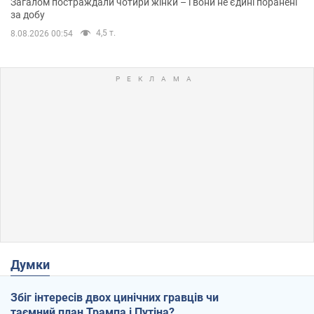
Загалом постраждали чотири жінки – і вони не єдині поранені
за добу
4,5 т.
8.08.2026 00:54
Думки
Збіг інтересів двох цинічних гравців чи
таємний план Трампа і Путіна?