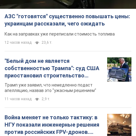
АЗС "готовятся" существенно повышать цены:
украинцам рассказали, чего ожидать
Как на заправках уже переписали стоимость топлива
12 часов назад
23,6 т.
"Белый дом не является
собственностью Трампа": суд США
приостановил строительство
бального зала стоимостью 400 млн
Трамп уже заявил, что немедленно подаст
долларов
апелляцию, назвав это "ужасным решением"
11 часов назад
2,9 т.
Война меняет не только тактику: в
НГУ показали инженерные решения
против российских FPV-дронов.