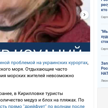
рес
кто
дик
Серг
"Мы
худ
сто
отч
Серг
рак
мной проблемой на украинских курортах
,
Зап
Рос
ского моря. Отдыхающие часто
НАТ
твия морских жителей невозможно
Леон
ранее, в Кирилловке туристы
оличество медуз и блох на пляжах. По
сть прямо "дрейфует" по волнам после