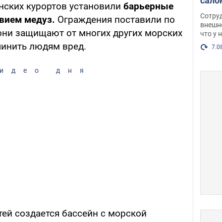
сало
нских курортов установили
барьерные
оско
Сотру
вием медуз.
Ограждения поставили по
посл
внешн
 они защищают от многих других морских
что у 
разг
чинить людям вред.
Фото
7.0
идео дня
тей создается бассейн с морской