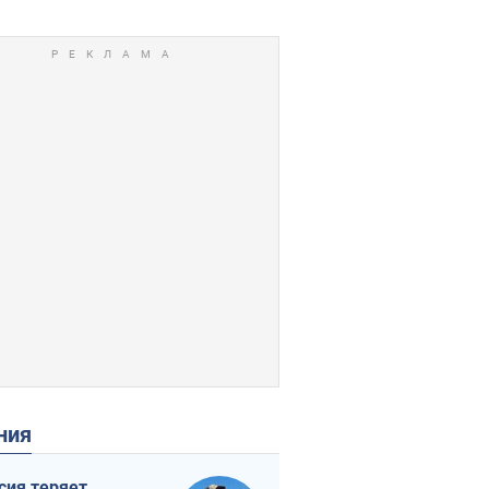
ения
сия теряет