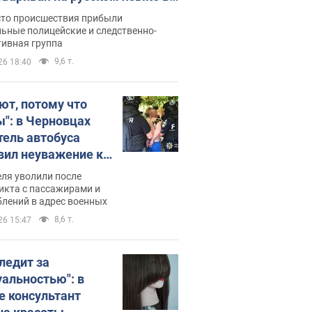
рутке: полиция составила
сто происшествия прибыли
нистративный протокол.
ьные полицейские и следственно-
тивная группа
о
9,6 т.
26 18:40
ют, потому что
ы": в Черновцах
тель автобуса
вил неуважение к
инским военным и
ля уволили после
тился за это.
икта с пассажирами и
лений в адрес военных
о
8,6 т.
26 15:47
следит за
уальностью": в
е консультант