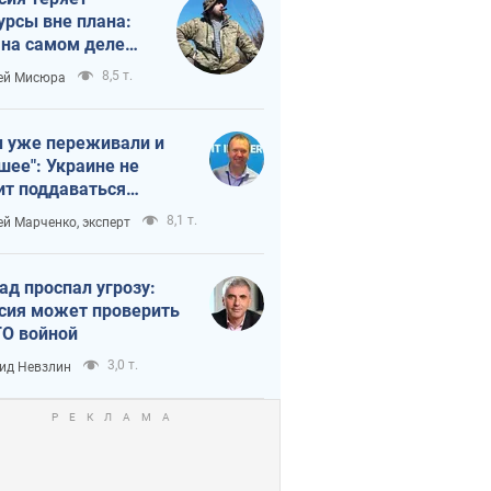
урсы вне плана:
 на самом деле
тует темп войны
8,5 т.
ей Мисюра
 уже переживали и
шее": Украине не
ит поддаваться
аянию из-за
8,1 т.
ей Марченко, эксперт
етного террора
ад проспал угрозу:
сия может проверить
О войной
3,0 т.
ид Невзлин