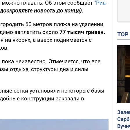
м можно плавать. Об этом сообщает
"Риа-
доскролльте новость до конца).
огородить 50 метров пляжа на удалении
одимо заплатить около
77 тысяч гривен.
TO
я на якорях, а вверх поднимается с
ов.
пока неизвестно. Отмечается, что все
зы отдыха, структуры дна и силы
рные сетки установили некоторые базы
одобные конструкции заказали в
Зеле
Серб
Вучи