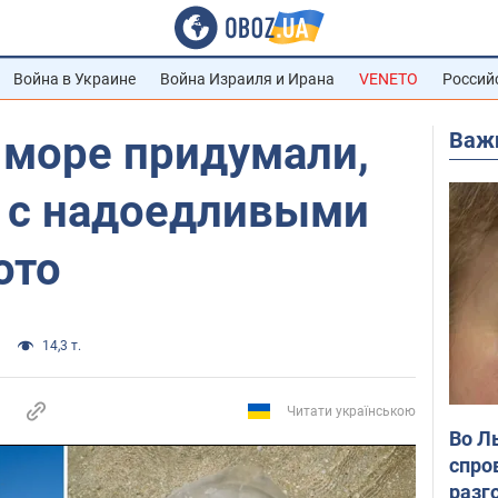
Война в Украине
Война Израиля и Ирана
VENETO
Россий
Важ
 море придумали,
я с надоедливыми
ото
14,3 т.
Читати українською
Во Л
спро
разг