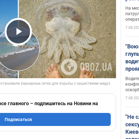
марш
На ме
адми
патрул
опера
Виде
7.08.20
Play Video
"Вою
глуп
води
проя
укра
Водите
попла
конфл
оскорб
Виде
7.08.20
рсе главного – подпишитесь на Новини на
"Не 
Подписаться
секс
Киев