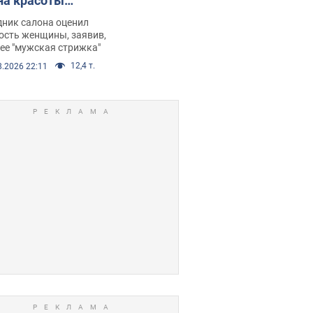
на красоты
рбил женщину
дник салона оценил
е химиотерапии,
ость женщины, заявив,
нее "мужская стрижка"
орелся скандал.
12,4 т.
8.2026 22:11