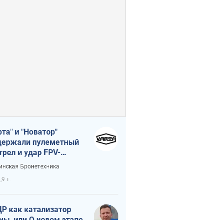
рта" и "Новатор"
ержали пулеметный
трел и удар FPV-
на, сохранив жизнь
инская Бронетехника
церу ВСУ
,9 т.
Р как катализатор
ны, или О новом этапе