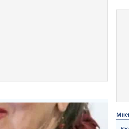
Мн
Рос