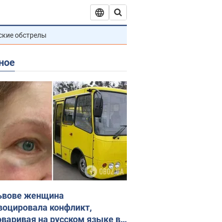
ские обстрелы
ное
ьвове женщина
воцировала конфликт,
оваривая на русском языке в