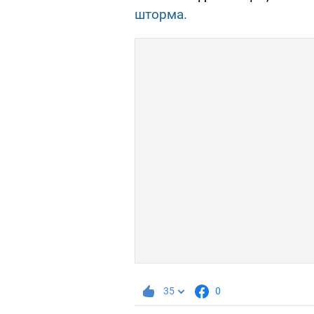
шторма.
35
0