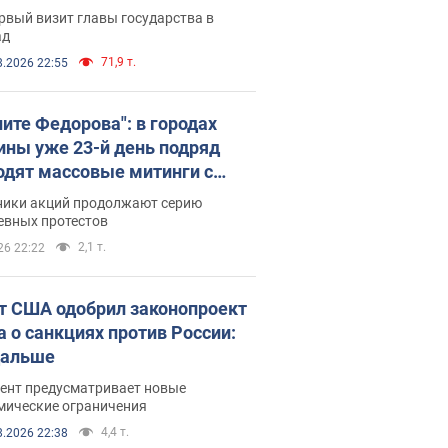
рвый визит главы государства в
ад
71,9 т.
8.2026 22:55
ните Федорова": в городах
ины уже 23-й день подряд
одят массовые митинги с
атами. Фото и видео
ники акций продолжают серию
евных протестов
2,1 т.
26 22:22
т США одобрил законопроект
а о санкциях против России:
дальше
ент предусматривает новые
мические ограничения
4,4 т.
8.2026 22:38