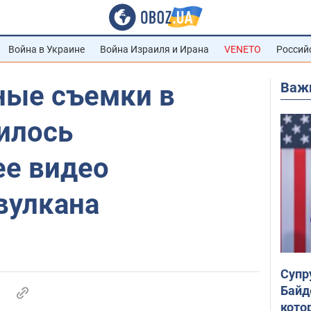
Война в Украине
Война Израиля и Ирана
VENETO
Россий
Важ
ные съемки в
илось
е видео
вулкана
Супр
Байд
кото