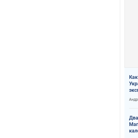
Как
Укр
экс
неф
Андр
Два
Маг
кал