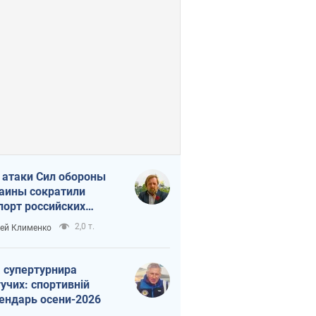
 атаки Сил обороны
аины сократили
порт российских
тепродуктов
2,0 т.
ей Клименко
 супертурнира
учих: спортивній
ендарь осени-2026