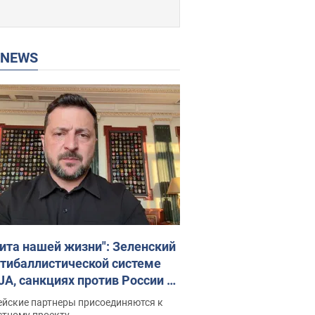
P NEWS
ита нашей жизни": Зеленский
нтибаллистической системе
JA, санкциях против России и
ержке аграриев. Видео
ейские партнеры присоединяются к
стному проекту