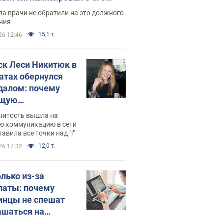
ессивном" раке
а врачи не обратили на это должного
ния
15,1 т.
26 12:46
ск Леси Никитюк в
атах обернулся
далом: почему
ущую
раведливо
нитость вышла на
йтили
ю коммуникацию в сети
тавила все точки над "i"
12,0 т.
26 17:32
олько из-за
латы: почему
инцы не спешат
ашаться на