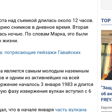
TO
та над съемкой длилась около 12 часов.
рию снимков в дневное время. Вторая
ась ночью. По словам Марка, это были
о жизни.
а: потрясающие пейзажи Гавайских
уэа является самым молодым наземным
ов и одним из активнейших на всей
ержение началось 3 января 1983 и длится
"Защ
ную фазу извержения вулкан вступил с 6
об а
FREY
подд
Европ
ал, что в начале января
часть вулкана
совме