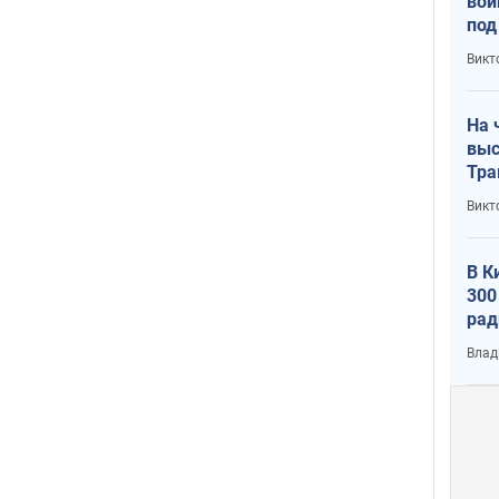
вой
под
кри
Викт
лог
На 
выс
Тра
Викт
В К
300
рад
воп
Влад