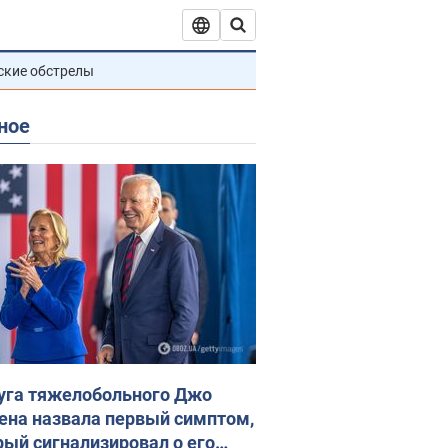
ские обстрелы
ное
уга тяжелобольного Джо
ена назвала первый симптом,
рый сигнализировал о его