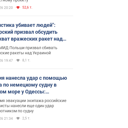
52,6 т.
26 20:20
истика убивает людей":
рский призвал обсудить
хват вражеских ракет над
иной
 МИД Польши призвал сбивать
йские ракеты над Украиной
8,1 т.
26 19:47
ия нанесла удар с помощью
а по немецкому судну в
ом море у Одессы:
обности
емя эвакуации экипажа российские
исты нанесли еще один удар
лотником по судну
2,5 т.
26 21:34