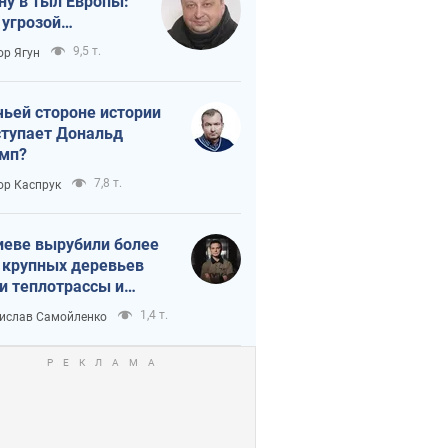
ну в тыл Европы:
 угрозой
тическая
9,5 т.
ор Ягун
истика
чьей стороне истории
тупает Дональд
мп?
7,8 т.
ор Каспрук
иеве вырубили более
 крупных деревьев
и теплотрассы и
реки Генплану
1,4 т.
ислав Самойленко