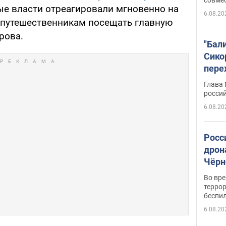
ые власти отреагировали мгновенно на
6.08.20
 путешественникам посещать главную
рова.
"Бал
Сико
пере
Укра
Глава
росси
6.08.20
Росс
дрон
Чёрн
подр
Во вр
террор
беспи
6.08.20