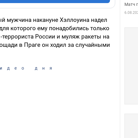
Матч 
6.08.20
ый мужчина накануне Хэллоуина надел
для которого ему понадобились только
ы-террориста России и муляж ракеты на
лощади в Праге он ходил за случайными
идео дня