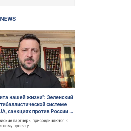
P NEWS
ита нашей жизни": Зеленский
нтибаллистической системе
JA, санкциях против России и
ержке аграриев. Видео
ейские партнеры присоединяются к
стному проекту