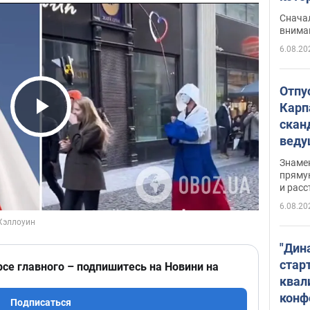
"агр
Сначал
внима
6.08.20
Отпу
Карп
скан
Play Video
вед
несп
Знаме
захе
пряму
и расс
6.08.20
"Дин
стар
рсе главного – подпишитесь на Новини на
квал
конф
Подписаться