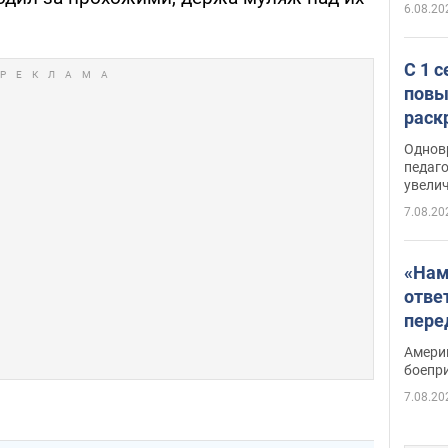
6.08.20
С 1 
повы
раск
Однов
педаг
увелич
7.08.20
«Нам
отве
пере
Patri
Амери
боепр
7.08.20