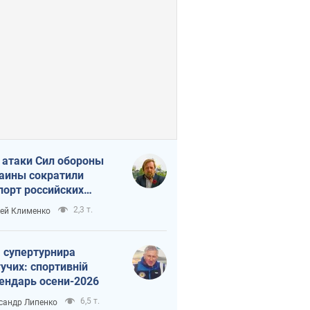
 атаки Сил обороны
аины сократили
порт российских
тепродуктов
2,3 т.
ей Клименко
 супертурнира
учих: спортивній
ендарь осени-2026
6,5 т.
сандр Липенко