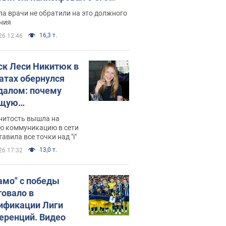
ессивном" раке
а врачи не обратили на это должного
ния
16,3 т.
26 12:46
ск Леси Никитюк в
атах обернулся
далом: почему
ущую
раведливо
нитость вышла на
йтили
ю коммуникацию в сети
тавила все точки над "i"
13,0 т.
26 17:32
амо" с победы
товало в
ификации Лиги
еренций. Видео