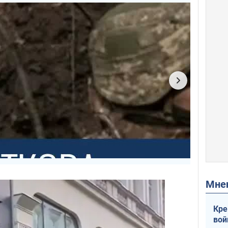
Мн
Кре
вой