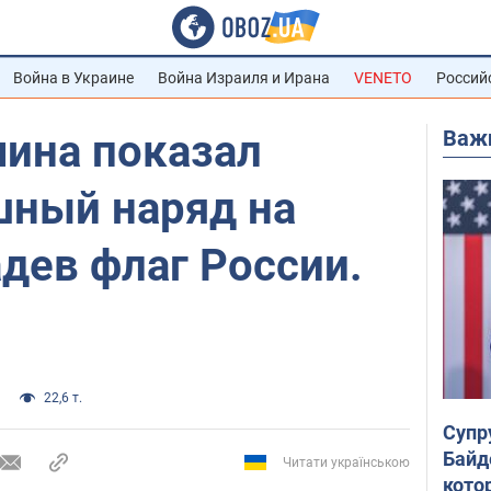
Война в Украине
Война Израиля и Ирана
VENETO
Россий
Важ
чина показал
шный наряд на
адев флаг России.
22,6 т.
Супр
Байд
Читати українською
кото