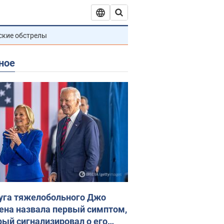
ские обстрелы
ное
уга тяжелобольного Джо
ена назвала первый симптом,
рый сигнализировал о его