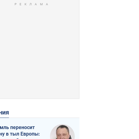
ения
мль переносит
ну в тыл Европы: