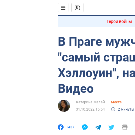
Герои войны
В Праге муж
"самый стра
Хэллоуин", н
Видео
Катерина Малай
Места
31.10.2022 15:54
2 минуты
1437