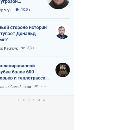
 угрозой
тическая
10,0 т.
ор Ягун
истика
чьей стороне истории
тупает Дональд
мп?
8,3 т.
ор Каспрук
апланированной
убке более 600
евьев и теплотрассе:
 происходит на
207
ислав Самойленко
емках в Киеве