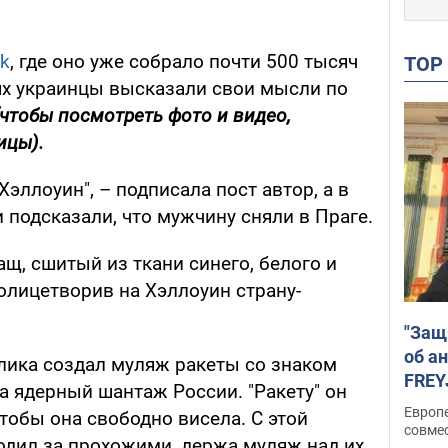
ok
, где оно уже собрало почти 500 тысяч
TO
х украинцы высказали свои мысли по
(чтобы посмотреть фото и видео,
ицы).
эллоуин", – подписала пост автор, а в
подсказали, что мужчину сняли в Праге.
ащ, сшитый из ткани синего, белого и
 олицетворив на Хэллоуин страну-
"Защ
об а
олика создал муляж ракеты со знаком
FREY
а ядерный шантаж России. "Ракету" он
подд
Европ
чтобы она свободно висела. С этой
совме
одил за прохожими, держа муляж над их