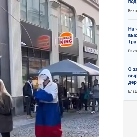
под
кри
Викт
лог
На 
выс
Тра
Викт
О з
выр
дер
что
Влад
Тер