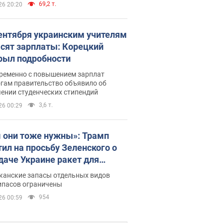
69,2 т.
26 20:20
сентября украинским учителям
сят зарплаты: Корецкий
рыл подробности
ременно с повышением зарплат
огам правительство объявило об
ении студенческих стипендий
3,6 т.
26 00:29
 они тоже нужны»: Трамп
тил на просьбу Зеленского о
даче Украине ракет для
ot
канские запасы отдельных видов
ипасов ограничены
954
26 00:59