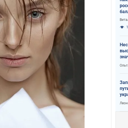
рос
бал
Вита
1
Нес
выс
зна
Ольг
Зап
пут
укр
Леон