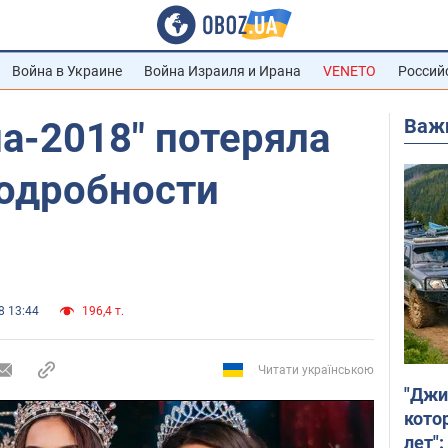
Война в Украине
Война Израиля и Ирана
VENETO
Россий
Важ
а-2018" потеряла
подробности
8 13:44
196,4 т.
Читати українською
"Джи
кото
лет":