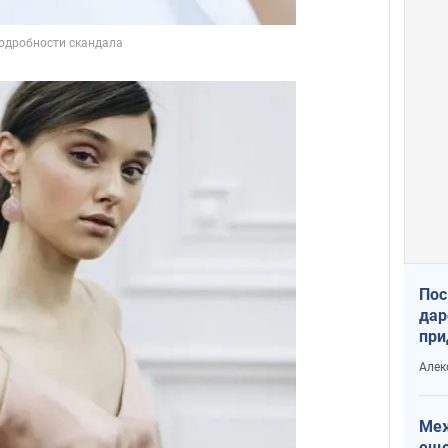
Пос
дар
при
Укр
Алек
Меж
еще