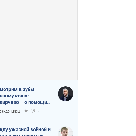
мотрим в зубы
еному коню:
дирчиво – о помощи
аине
4,9 т.
сандр Кирш
ду ужасной войной и
 худшим миром на