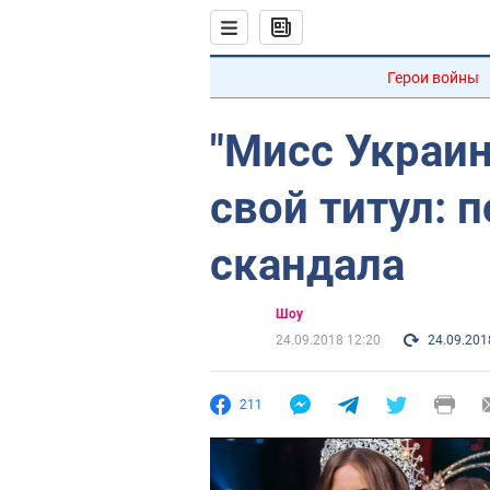
Герои войны
"Мисс Украин
свой титул: 
скандала
Шоу
24.09.2018 12:20
24.09.201
211