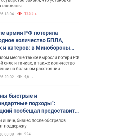
 атакованы
125,5 т.
26 18:04
ле армия РФ потеряла
рдное количество БПЛА,
к и катеров: в Минобороны
родовали статистику
шлом месяце также выросли потери РФ
й силе и танках, а также количество
ений на большом расстоянии
4,6 т.
26 20:02
ны быстрые и
андартные подходы":
цкий пообещал предоставить
есу приоритетный доступ к
и иначе, бизнес после обстрелов
щимся складским
ит поддержку
ещениям
924
26 00:08