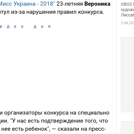
Аллы
Мисс Украина - 2018"
23-летняя
Вероника
OBOZ.U
сына
худож
тул из-за нарушения правил конкурса.
Лисса
Порт
деть
5.08.20
идео дня
ли организаторы конкурса на специально
и. "У нас есть подтверждение того, что
нее есть ребенок", — сказали на пресс-