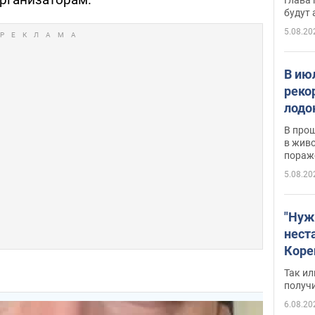
будут
5.08.20
В ию
реко
лодо
обна
В про
в живо
пораж
5.08.20
"Нуж
нест
Коре
бизн
Так ил
имею
получ
пом
6.08.20