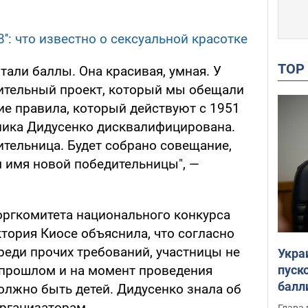
8'': что известно о сексуальной красотке
TO
тали баллы. Она красивая, умная. У
ительный проект, который мы обещали
ие правила, который действуют с 1951
ника Дидусенко дисквалифицирована.
ительница. Будет собрано совещание,
 имя новой победительницы", —
ргкомитета национального конкурса
тория Киосе объяснила, что согласно
реди прочих требований, участницы не
Укра
пуск
 прошлом и на момент проведения
балл
 должно быть детей. Дидусенко знала об
пров
организаторам.
Глава 