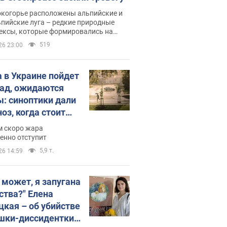
окогорье расположены альпийские и
пийские луга – редкие природные
ексы, которые формировались на
ении сотен лет
519
26 23:00
 в Украине пойдет
пад, ожидаются
ы: синоптики дали
оз, когда стоит
ать изменения
м скоро жара
ды
енно отступит
5,9 т.
26 14:59
, может, я запугана
ства?" Елена
цкая – об убийстве
шки-диссидентки