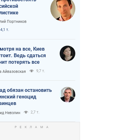
сийской
листике
лий Портников
4,1 т.
мотря на все, Киев
тоит. Ведь сдаться
чит потерять все
9,7 т.
а Айвазовская
ад обязан остановить
инский геноцид
аинцев
2,7 т.
ид Невзлин