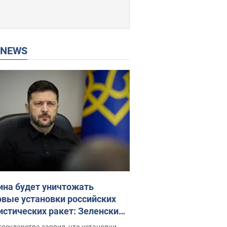
P NEWS
ина будет уничтожать
овые установки российских
истических ракет: Зеленский
ел заседание СНБО
государства заявил, что установки