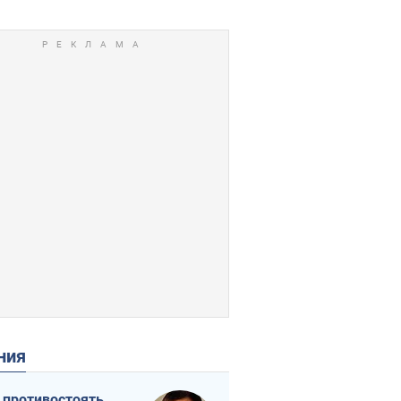
ения
 противостоять