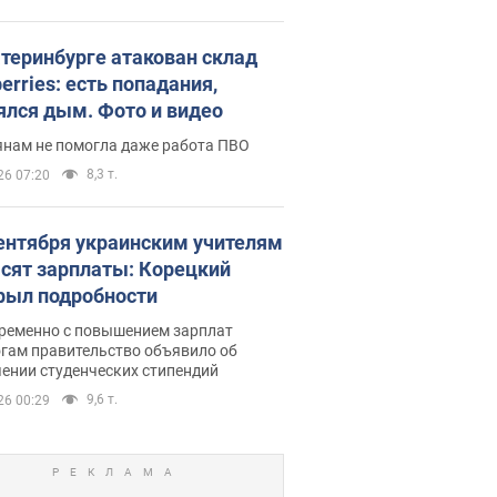
атеринбурге атакован склад
erries: есть попадания,
ялся дым. Фото и видео
янам не помогла даже работа ПВО
8,3 т.
26 07:20
сентября украинским учителям
сят зарплаты: Корецкий
рыл подробности
ременно с повышением зарплат
огам правительство объявило об
ении студенческих стипендий
9,6 т.
26 00:29