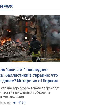
P NEWS
ль "сжигает" последние
сы баллистики в Украине: что
т далее? Интервью с Шарпом
 страна-агрессор установила "рекорд"
личеству запущенных по Украине
стических ракет
41,6 т.
26 07:00