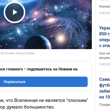
Каким
6.08.20
Play Video
Укра
850 
опер
с эт
Как не
мошен
6.08.20
рсе главного – подпишитесь на Новини на
Самы
Подписаться
футб
заби
на 1
, что Вселенная не является "плоским"
Виде
Поеди
пор думало большинство.