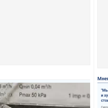
Мн
"Мы
и х
сто
отч
Серг