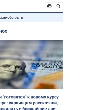
ские обстрелы
ное
и "готовятся" к новому курсу
ара: украинцам рассказали,
 ожидать в ближайшие дни