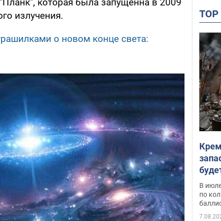
"Планк", которая была запущенна в 2009
TO
ого излучения.
трашилками о новом конце света:
Крем
запа
буде
В июле
по ко
балли
7.08.20