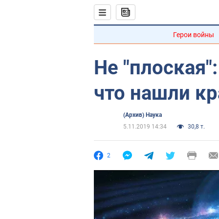
Герои войны
Не "плоская"
что нашли к
(Архив) Наука
5.11.2019 14:34
30,8 т.
2