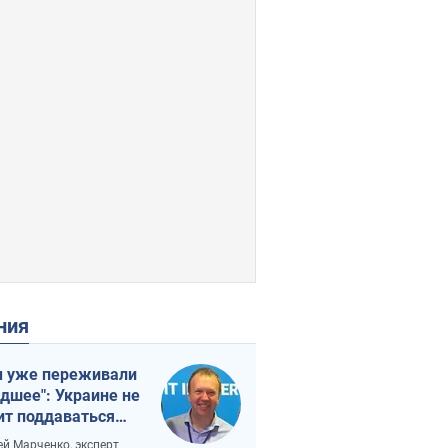
ения
 уже переживали
удшее": Украине не
ит поддаваться
аянию из-за
ей Марченко, эксперт