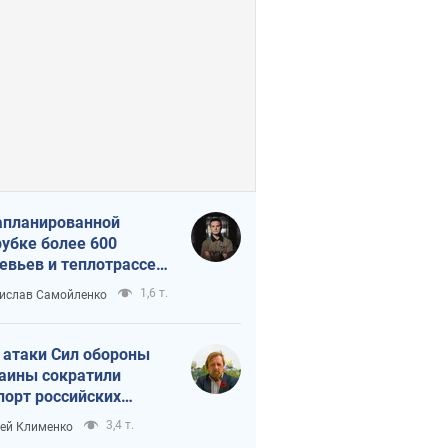
апланированной
убке более 600
евьев и теплотрассе:
 происходит на
1,6 т.
ислав Самойленко
емках в Киеве
 атаки Сил обороны
аины сократили
порт российских
тепродуктов
3,4 т.
ей Клименко