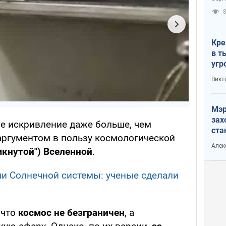
рак
Кре
в т
угр
лог
Викт
Мэр
зах
ое искривление даже больше, чем
ста
 аргументом в пользу космологической
и н
Алек
мкнутой") Вселенной
.
рей
и Солнечной системы: ученые сделали
 что
космос не безграничен
, а