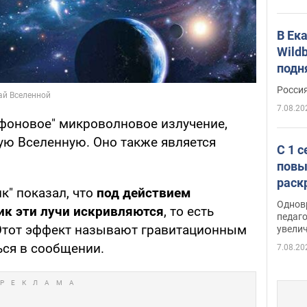
В Ек
Wildb
подн
Росси
7.08.20
фоновое" микроволновое излучение,
ю Вселенную. Оно также является
С 1 
повы
раск
к" показал, что
под действием
Однов
ик эти лучи искривляются
, то есть
педаг
Этот эффект называют гравитационным
увелич
ься в сообщении.
7.08.20