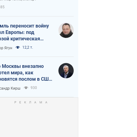
етного террора
885
мль переносит войну
ыл Европы: под
озой критическая
истика
12,2 т.
ор Ягун
 Москвы внезапно
отел мира, как
новятся послом в США
овые украинские топ-
930
сандр Кирш
тинги