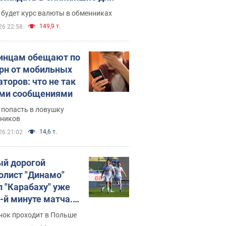
 будет курс валюты в обменниках
149,9 т.
26 22:58
инцам обещают по
грн от мобильных
аторов: что не так
ими сообщениями
 попасть в ловушку
ников
14,6 т.
26 21:02
й дорогой
олист "Динамо"
л "Карабаху" уже
0-й минуте матча.
о
нок проходит в Польше