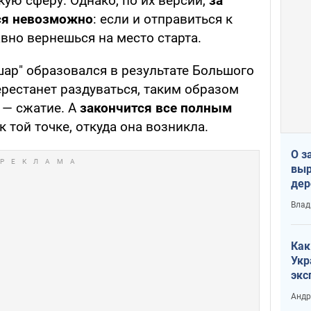
кую сферу. Однако, по их версии,
за
ься невозможно
: если и отправиться к
авно вернешься на место старта.
"шар" образовался в результате Большого
ерестанет раздуваться, таким образом
 — сжатие. А
закончится все полным
к той точке, откуда она возникла.
О з
выр
дер
что
Влад
Тер
Как
Укр
экс
неф
Андр