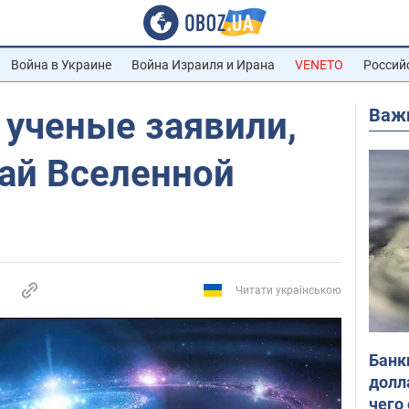
Война в Украине
Война Израиля и Ирана
VENETO
Россий
Важ
: ученые заявили,
рай Вселенной
Читати українською
Банк
долл
чего