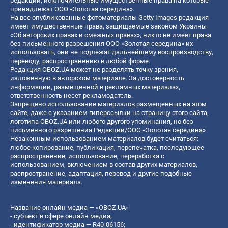
редакции, исключительные имущественные права на которые
принадлежат ООО «Золотая середина».
На все опубликованные фотоматериалы Getty Images редакция
имеет имущественные права, защищаемые законом Украины
«Об авторских правах и смежных правах», никто не имеет права
без письменного разрешения ООО «Золотая середина» их
использовать, они не подлежат дальнейшему воспроизводству,
переводу, распространению в любой форме.
Редакция OBOZ.UA может не разделять точку зрения,
изложенную в авторском материале. За достоверность
информации, размещенной в рекламных материалах,
ответственность несет рекламодатель.
Запрещено использование материалов размещенных на этом
сайте, даже с указанием гиперссылки на страницу этого сайта,
логотипа OBOZ.UA или любого другого упоминания, но без
письменного разрешения Редакции/ООО «Золотая середина»
Незаконным использованием материалов будет считаться:
любое копирование, публикация, перепечатка, последующее
распространение, использование, переработка с
использованием, включением в состав других материалов,
распространение, адаптация, перевод и другие подобные
изменения материала.
Название онлайн медиа — «OBOZ.UA»
- субъект в сфере онлайн медиа;
- идентификатор медиа — R40-06156;