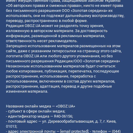
имеет имущественные права, защищаемые законом Украины
«Об авторских правах и смежных правах», никто не имеет права
без письменного разрешения ООО «Золотая середина» их
использовать, они не подлежат дальнейшему воспроизводству,
переводу, распространению в любой форме.
Редакция OBOZ.UA может не разделять точку зрения,
изложенную в авторском материале. За достоверность
информации, размещенной в рекламных материалах,
ответственность несет рекламодатель.
Запрещено использование материалов размещенных на этом
сайте, даже с указанием гиперссылки на страницу этого сайта,
логотипа OBOZ.UA или любого другого упоминания, но без
письменного разрешения Редакции/ООО «Золотая середина»
Незаконным использованием материалов будет считаться:
любое копирование, публикация, перепечатка, последующее
распространение, использование, переработка с
использованием, включением в состав других материалов,
распространение, адаптация, перевод и другие подобные
изменения материала.
Название онлайн медиа — «OBOZ.UA»
- субъект в сфере онлайн медиа;
- идентификатор медиа — R40-06156;
- почтовый адрес — ул. Деревообрабатывающая, д. 7, г. Киев,
01013;
- адрес электронной почты —
[email protected]
; - телефон — (044)