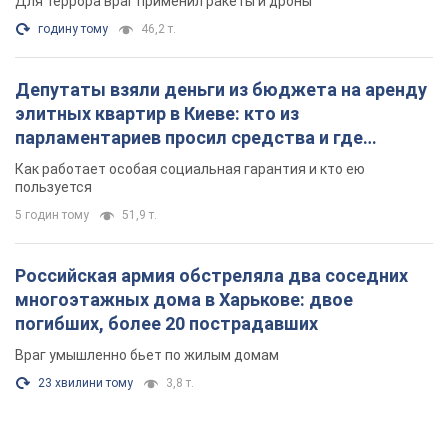
Для террора враг применил ракеты и дроны
годину тому
46,2 т.
Депутаты взяли деньги из бюджета на аренду
элитных квартир в Киеве: кто из
парламентариев просил средства и где
поселился
Как работает особая социальная гарантия и кто ею
пользуется
5 годин тому
51,9 т.
Российская армия обстреляла два соседних
многоэтажных дома в Харькове: двое
погибших, более 20 пострадавших
Враг умышленно бьет по жилым домам
23 хвилини тому
3,8 т.