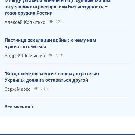
Между ужасной войной и еще худшим миром
на условиях агрессора, или Безысходность –
тоже оружие России
Алексей Копытько
6,2 т.
Лестница эскалации войны: к чему нам
нужно готовиться
Андрей Шевчишин
7,1 т.
"Когда хочется мести": почему стратегия
Украины должна оставаться другой
Серж Марко
7,6 т.
Все мнения