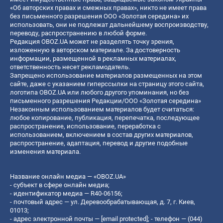
«Об авторских правах и смежных правах», никто не имеет права
без письменного разрешения ООО «Золотая середина» их
использовать, они не подлежат дальнейшему воспроизводству,
переводу, распространению в любой форме.
Редакция OBOZ.UA может не разделять точку зрения,
изложенную в авторском материале. За достоверность
информации, размещенной в рекламных материалах,
ответственность несет рекламодатель.
Запрещено использование материалов размещенных на этом
сайте, даже с указанием гиперссылки на страницу этого сайта,
логотипа OBOZ.UA или любого другого упоминания, но без
письменного разрешения Редакции/ООО «Золотая середина»
Незаконным использованием материалов будет считаться:
любое копирование, публикация, перепечатка, последующее
распространение, использование, переработка с
использованием, включением в состав других материалов,
распространение, адаптация, перевод и другие подобные
изменения материала.
Название онлайн медиа — «OBOZ.UA»
- субъект в сфере онлайн медиа;
- идентификатор медиа — R40-06156;
- почтовый адрес — ул. Деревообрабатывающая, д. 7, г. Киев,
01013;
- адрес электронной почты —
[email protected]
; - телефон — (044)