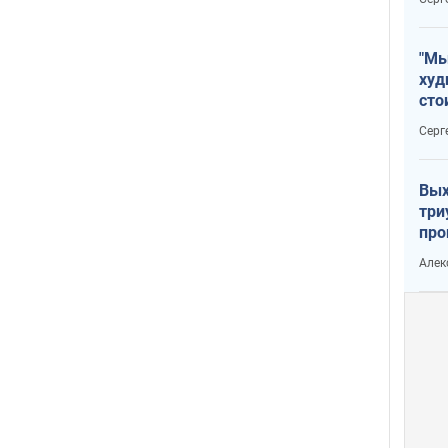
"Мы
худ
сто
отч
Серг
рак
Вых
три
про
хок
Алек