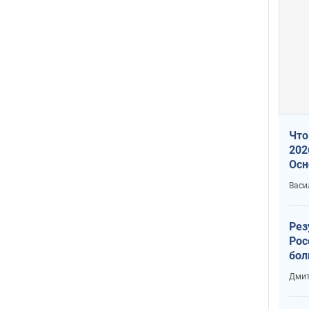
Что
202
Осн
нов
Васи
Рез
Рос
бол
Дмит