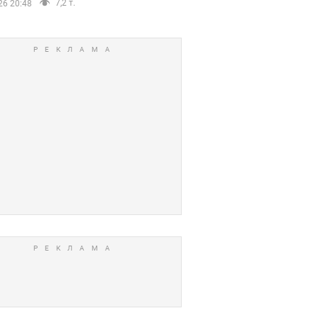
7,2 т.
26 20:48