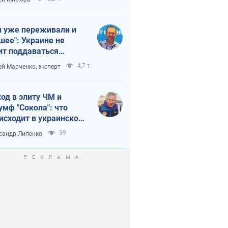
 уже переживали и
шее": Украине не
ит поддаваться
аянию из-за
4,7 т.
ей Марченко, эксперт
етного террора
од в элиту ЧМ и
умф "Сокола": что
исходит в украинском
кее
39
сандр Липенко