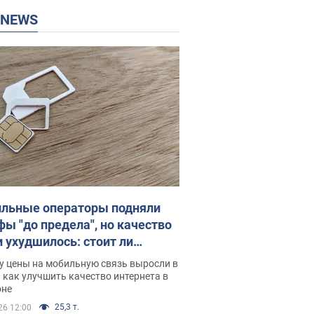
P NEWS
льные операторы подняли
фы "до предела", но качество
и ухудшилось: стоит ли
ваться на цены
у цены на мобильную связь выросли в
 как улучшить качество интернета в
оне
25,3 т.
26 12:00