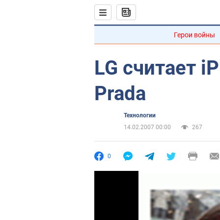
Герои войны
LG считает i
Prada
Технологии
14.02.2007 00:00
267
0