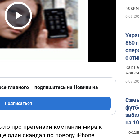
Каким
6.08.20
Play Video
Укра
850 
опер
с эт
Как не
мошен
6.08.20
рсе главного – подпишитесь на Новини на
Самы
Подписаться
футб
заби
на 1
было про претензии компаний мира к
Виде
Поеди
ще один скандал по поводу iPhone.