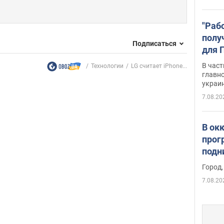
"Раб
полу
Подписаться
для 
докл
В част
Технологии
LG считает iPhone...
новы
главн
украи
7.08.20
В ок
прог
подн
виде
Город,
7.08.20