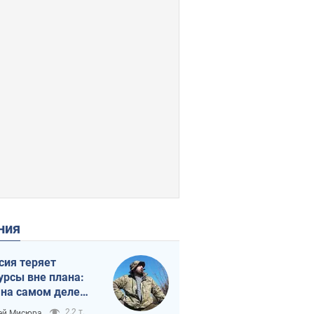
ения
сия теряет
урсы вне плана:
 на самом деле
тует темп войны
2,2 т.
ей Мисюра