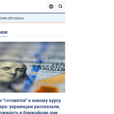
ские обстрелы
ное
и "готовятся" к новому курсу
ара: украинцам рассказали,
 ожидать в ближайшие дни