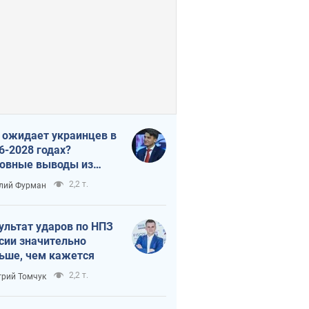
 ожидает украинцев в
6-2028 годах?
овные выводы из
ых прогнозов от НБУ
2,2 т.
лий Фурман
ультат ударов по НПЗ
сии значительно
ьше, чем кажется
2,2 т.
рий Томчук