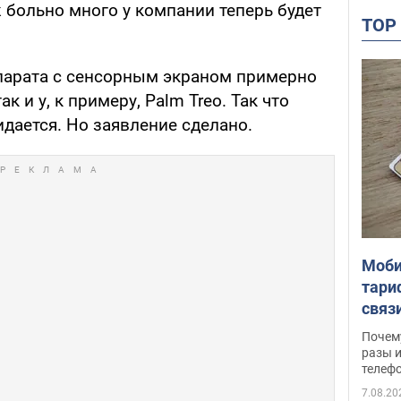
ж больно много у компании теперь будет
TO
парата с сенсорным экраном примерно
ак и у, к примеру, Palm Treo. Так что
идается. Но заявление сделано.
Моби
тари
связ
жало
Почем
разы и
телеф
7.08.20