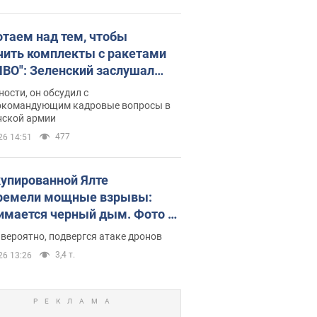
отаем над тем, чтобы
чить комплекты с ракетами
ПВО": Зеленский заслушал
ад Драпатого и объявил о
ности, он обсудил с
х мерах
окомандующим кадровые вопросы в
нской армии
477
26 14:51
купированной Ялте
ремели мощные взрывы:
имается черный дым. Фото и
о
 вероятно, подвергся атаке дронов
3,4 т.
26 13:26