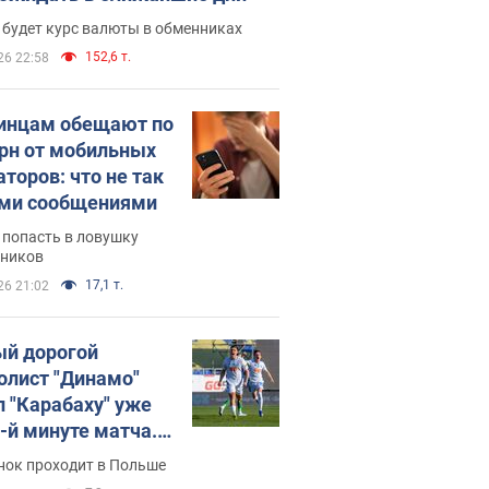
 будет курс валюты в обменниках
152,6 т.
26 22:58
инцам обещают по
грн от мобильных
аторов: что не так
ими сообщениями
 попасть в ловушку
ников
17,1 т.
26 21:02
й дорогой
олист "Динамо"
л "Карабаху" уже
0-й минуте матча.
о
нок проходит в Польше