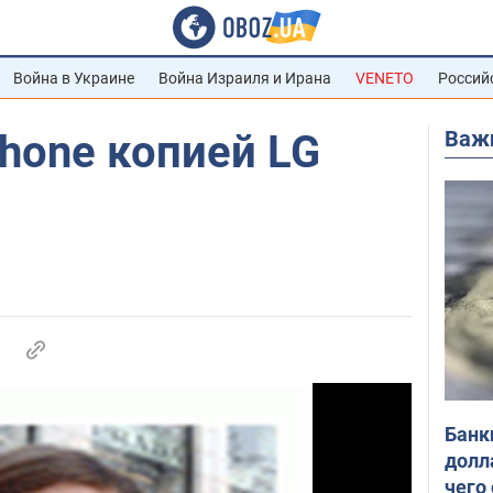
Война в Украине
Война Израиля и Ирана
VENETO
Россий
Важ
Phone копией LG
Банк
долл
чего