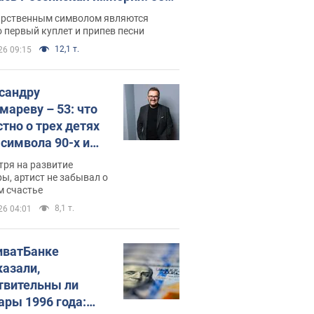
 не рассказывают в школе
арственным символом являются
 первый куплет и припев песни
12,1 т.
26 09:15
сандру
мареву – 53: что
стно о трех детях
-символа 90-х и
они выглядят
тря на развитие
ы, артист не забывал о
м счастье
8,1 т.
26 04:01
иватБанке
казали,
твительны ли
ары 1996 года: