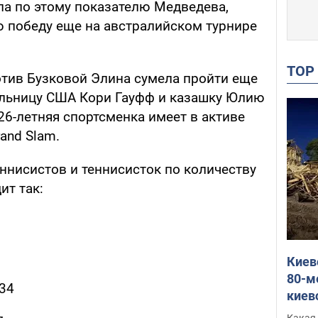
ла по этому показателю Медведева,
 победу еще на австралийском турнире
TO
отив Бузковой Элина сумела пройти еще
ельницу США Кори Гауфф и казашку Юлию
26-летняя спортсменка имеет в активе
and Slam.
еннисистов и теннисисток по количеству
ит так:
Киев
80-м
 34
киев
оста
Какая 