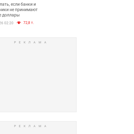
имают ли
лать, если банки и
нники и банки
ники не принимают
е доллары
е купюры
72,8 т.
26 02:20