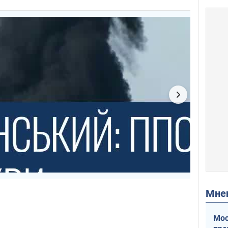
Мн
Мос