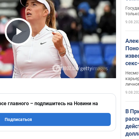
этом
Госуд
только
9.08.20
Play Video
Алек
Поно
изве
секс
как 
Несмо
карьер
лично
9.08.20
рсе главного – подпишитесь на Новини на
В Пр
расс
Подписаться
дейс
долл