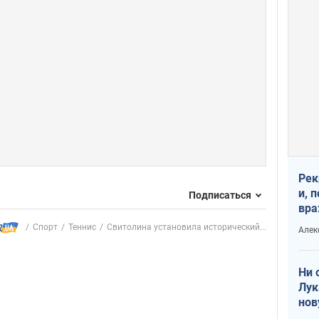
Рек
и, 
Подписаться
вра
Диа
Спорт
Теннис
Свитолина установила исторический...
Алек
тре
Ни 
Лук
нов