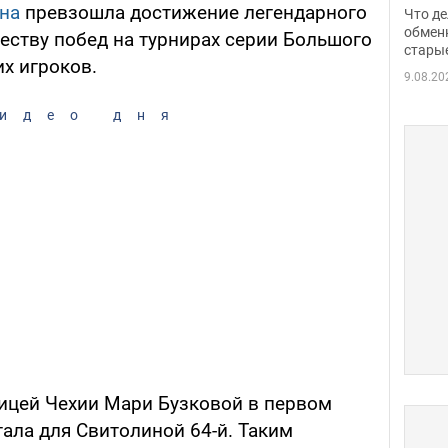
прин
на
превзошла достижение легендарного
Что де
обме
обмен
еству побед на турнирах серии Большого
стары
таки
х игроков.
9.08.20
идео дня
ицей Чехии Мари Бузковой в первом
стала для Свитолиной 64-й. Таким