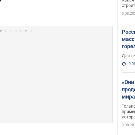
7
небо
строи
веру
9.08.20
Росс
масс
горе
есть
Для те
9.0
«Они
прод
мира
росс
Тольк
обст
примен
котор
9.08.20