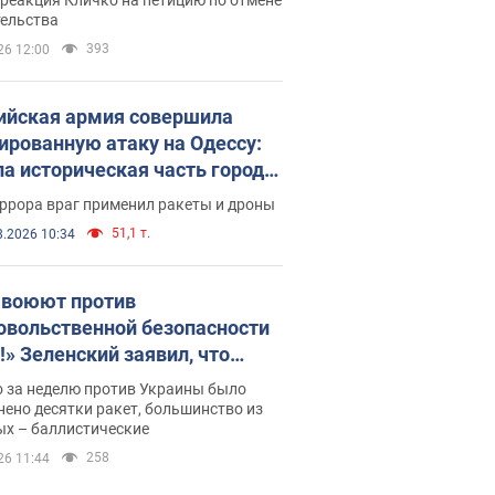
скреба "московского
тельства
ющего"
393
26 12:00
ийская армия совершила
ированную атаку на Одессу:
ла историческая часть города,
 пострадавшие. Фото и видео
ррора враг применил ракеты и дроны
51,1 т.
8.2026 10:34
 воюют против
овольственной безопасности
!» Зеленский заявил, что
ийская армия вновь
о за неделю против Украины было
реляла порт в Одессе
ено десятки ракет, большинство из
ых – баллистические
258
26 11:44