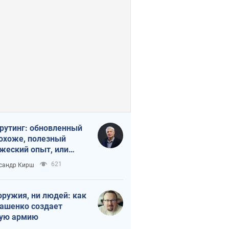
рутинг: обновленный
похоже, полезный
жеский опыт, или
лектика
621
сандр Кирш
бовательной трусости
оружия, ни людей: как
ашенко создает
ую армию