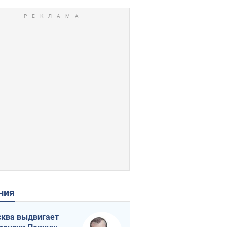
ения
ква выдвигает