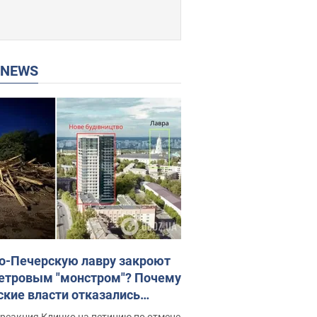
P NEWS
о-Печерскую лавру закроют
етровым "монстром"? Почему
ские власти отказались
новить строительство
реакция Кличко на петицию по отмене