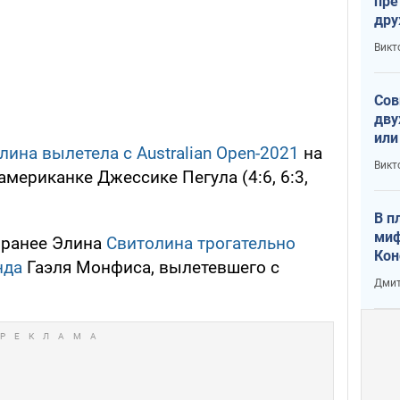
пре
др
пре
Викт
зав
от 
Сов
дву
или
лина вылетела с Australian Open-2021
на
и П
Викт
американке Джессике Пегула (4:6, 6:3,
В п
миф
, ранее Элина
Свитолина трогательно
Кон
нда
Гаэля Монфиса, вылетевшего с
гла
Дмит
лов
окк