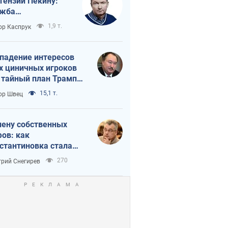
тензии Пекину:
ужба
вращается в
1,9 т.
ор Каспрук
исимость России
Китая
падение интересов
х циничных игроков
 тайный план Трампа
утина?
15,1 т.
ор Швец
лену собственных
ов: как
стантиновка стала
вной идеологической
270
рий Снегирев
ушкой для российских
упантов