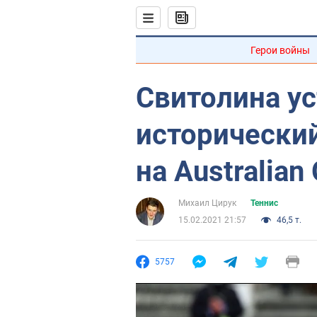
Герои войны
Свитолина у
исторически
на Australian
Михаил Цирук
Теннис
15.02.2021 21:57
46,5 т.
5757