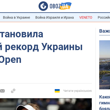
Война в Украине
Война Израиля и Ирана
VENETO
Россий
Важ
становила
й рекорд Украины
 Open
Читати українською
Како
гимн
боял