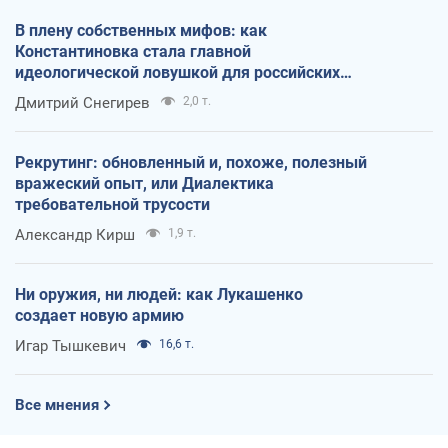
В плену собственных мифов: как
Константиновка стала главной
идеологической ловушкой для российских
оккупантов
Дмитрий Снегирев
2,0 т.
Рекрутинг: обновленный и, похоже, полезный
вражеский опыт, или Диалектика
требовательной трусости
Александр Кирш
1,9 т.
Ни оружия, ни людей: как Лукашенко
создает новую армию
Игар Тышкевич
16,6 т.
Все мнения