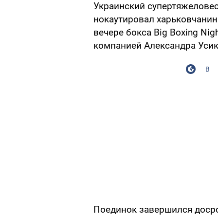
Украинский супертяжеловес 
нокаутировал харьковчанина
вечере бокса Big Boxing Ni
компанией Александра Усик
В
Поединок завершился досро