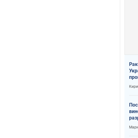
Рак
Укр
про
соб
Кири
Пос
вин
раз
пог
Мари