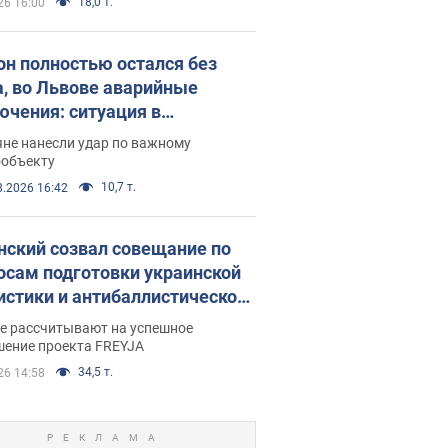
18,0 т.
26 16:00
он полностью остался без
а, во Львове аварийные
ючения: ситуация в
госистеме 6 августа
яне нанесли удар по важному
ообъекту
10,7 т.
8.2026 16:42
нский созвал совещание по
осам подготовки украинской
истики и антибаллистической
раммы FREYJA: какие
ве рассчитывают на успешное
ния готовятся
шение проекта FREYJA
34,5 т.
26 14:58