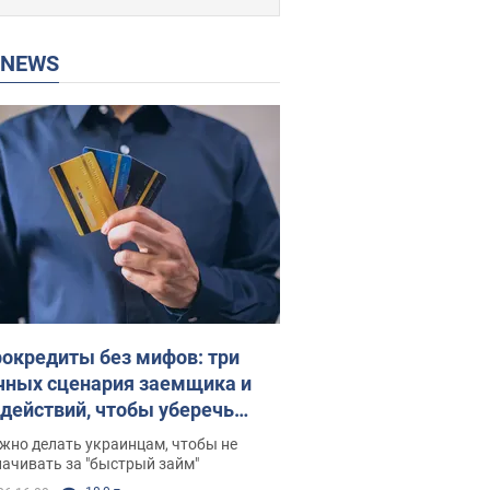
P NEWS
окредиты без мифов: три
чных сценария заемщика и
 действий, чтобы уберечь
 деньги
жно делать украинцам, чтобы не
ачивать за "быстрый займ"