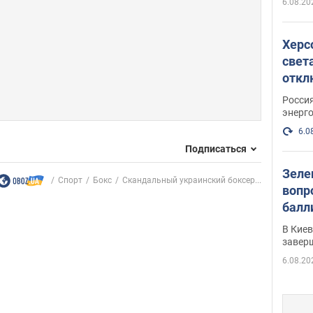
6.08.20
Херс
свет
откл
энер
Росси
энерг
6.0
Подписаться
Зеле
Спорт
Бокс
Скандальный украинский боксер...
вопр
балл
прог
В Кие
реше
завер
6.08.20