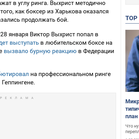
жат в углу ринга. Выхрист методично
того, как боксер из Харькова оказался
TO
азались продолжать бой.
, 28 января Виктор Выхрист попал в
дет выступать
в любительском боксе на
ие
вызвало бурную реакцию
в Федерации
бютировал
на профессиональном ринге
 Геппингене.
Микр
типи
план
свои
Что ну
перепл