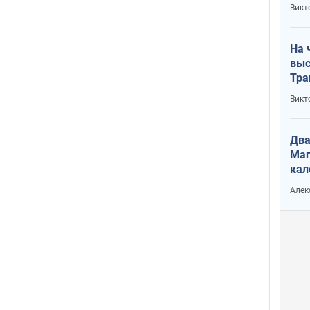
кри
Викт
лог
На 
выс
Тра
Викт
Два
Маг
кал
Алек