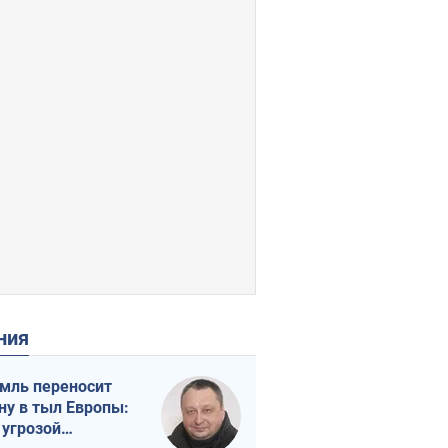
ения
мль переносит
ну в тыл Европы:
 угрозой