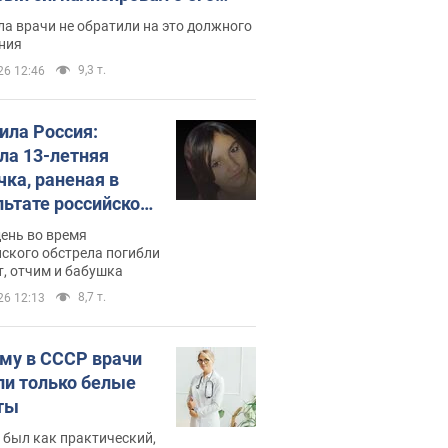
ессивном" раке
а врачи не обратили на это должного
ния
9,3 т.
26 12:46
била Россия:
ла 13-летняя
чка, раненая в
льтате российской
и на Сумскую
день во время
сть. Фото
ского обстрела погибли
т, отчим и бабушка
8,7 т.
26 12:13
му в СССР врачи
ли только белые
ты
 был как практический,