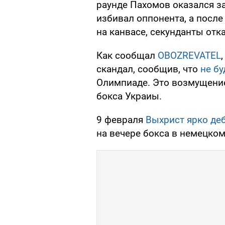
раунде Пахомов оказался за
избивал оппонента, а после 
на канвасе, секунданты отк
Как сообщал
OBOZREVATEL
скандал, сообщив, что
не бу
Олимпиаде. Это возмущен
бокса Украиы.
9 февраля
Выхрист
ярко де
на вечере бокса в немецком