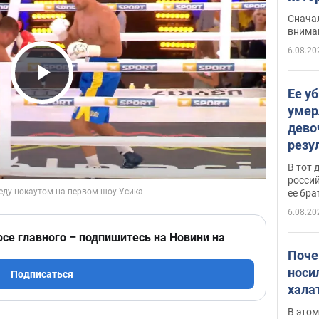
"агр
Сначал
внима
6.08.20
Play Video
Ее у
умер
дево
резу
атак
В тот 
обла
россий
ее бра
6.08.20
рсе главного – подпишитесь на Новини на
Поче
носи
Подписаться
хала
В этом