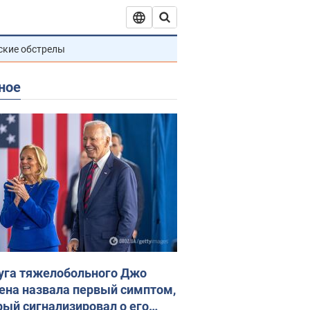
ские обстрелы
ное
уга тяжелобольного Джо
ена назвала первый симптом,
рый сигнализировал о его