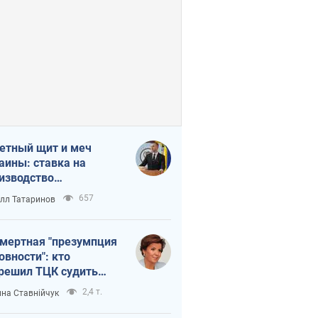
етный щит и меч
аины: ставка на
изводство
ственных ракет
657
лл Татаринов
мертная "презумпция
овности": кто
решил ТЦК судить
ибших защитников
2,4 т.
на Ставнійчук