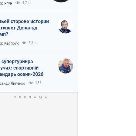
тическая
4,7 т.
ор Ягун
истика
чьей стороне истории
тупает Дональд
мп?
5,3 т.
ор Каспрук
 супертурнира
учих: спортивній
ендарь осени-2026
156
сандр Липенко