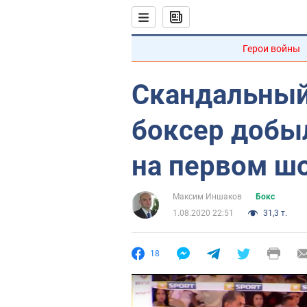
Герои войны
Скандальный
боксер добы
на первом ш
Максим Иншаков
Бокс
1.08.2020 22:51
31,3 т.
18