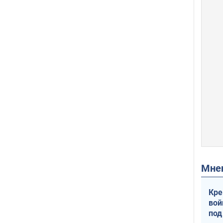
Мн
Кре
вой
под