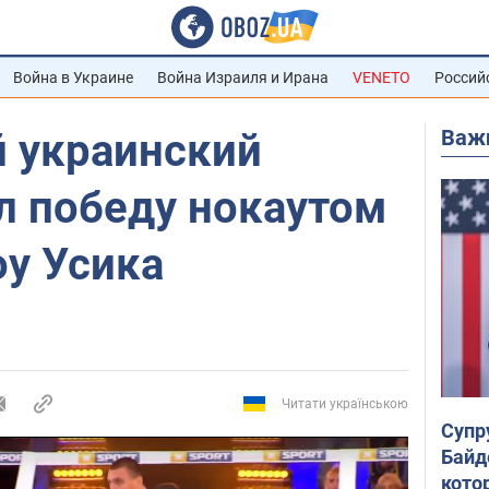
Война в Украине
Война Израиля и Ирана
VENETO
Россий
Важ
 украинский
л победу нокаутом
оу Усика
Читати українською
Супр
Байд
кото