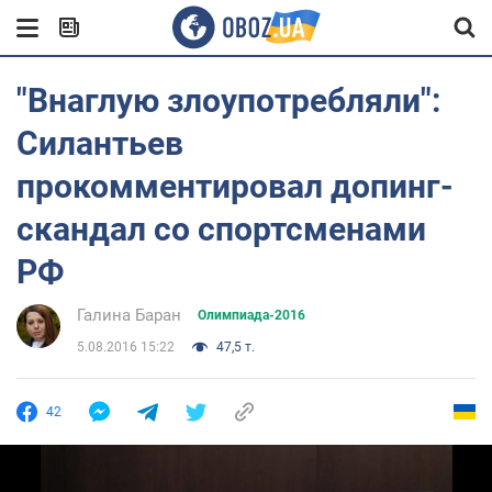
"Внаглую злоупотребляли":
Силантьев
прокомментировал допинг-
скандал со спортсменами
РФ
Галина Баран
Олимпиада-2016
5.08.2016 15:22
47,5 т.
42