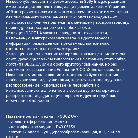
На все опубликованные фотоматериалы Getty Images редакция
имеет имущественные права, защищаемые законом Украины
«Об авторских правах и смежных правах», никто не имеет права
без письменного разрешения ООО «Золотая середина» их
использовать, они не подлежат дальнейшему воспроизводству,
переводу, распространению в любой форме.
Редакция OBOZ.UA может не разделять точку зрения,
изложенную в авторском материале. За достоверность
информации, размещенной в рекламных материалах,
ответственность несет рекламодатель.
Запрещено использование материалов размещенных на этом
сайте, даже с указанием гиперссылки на страницу этого сайта,
логотипа OBOZ.UA или любого другого упоминания, но без
письменного разрешения Редакции/ООО «Золотая середина»
Незаконным использованием материалов будет считаться:
любое копирование, публикация, перепечатка, последующее
распространение, использование, переработка с
использованием, включением в состав других материалов,
распространение, адаптация, перевод и другие подобные
изменения материала.
Название онлайн медиа — «OBOZ.UA»
- субъект в сфере онлайн медиа;
- идентификатор медиа — R40-06156;
- почтовый адрес — ул. Деревообрабатывающая, д. 7, г. Киев,
01013;