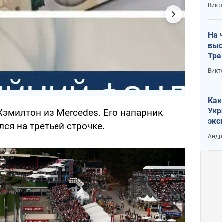
кри
Викт
лог
На 
выс
Тра
Викт
Как
Укр
Хэмилтон из Mercedes. Его напарник
экс
ся на третьей строчке.
неф
Андр