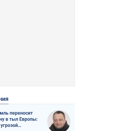
ения
мль переносит
ну в тыл Европы:
 угрозой