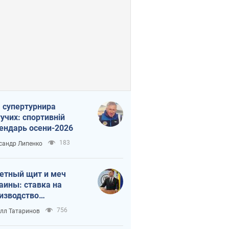
 супертурнира
учих: спортивній
ендарь осени-2026
183
сандр Липенко
етный щит и меч
аины: ставка на
изводство
ственных ракет
756
лл Татаринов