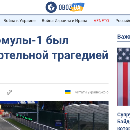
Война в Украине
Война Израиля и Ирана
VENETO
Россий
Важ
рмулы-1 был
ртельной трагедией
Читати українською
Супр
Байд
кото