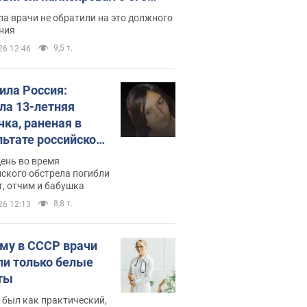
ессивном" раке
а врачи не обратили на это должного
ния
9,5 т.
26 12:46
била Россия:
ла 13-летняя
чка, раненая в
льтате российской
и на Сумскую
день во время
сть. Фото
ского обстрела погибли
т, отчим и бабушка
8,8 т.
26 12:13
му в СССР врачи
ли только белые
ты
 был как практический,