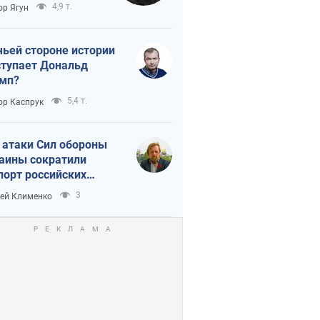
тическая
4,9 т.
ор Ягун
истика
чьей стороне истории
тупает Дональд
мп?
5,4 т.
ор Каспрук
 атаки Сил обороны
аины сократили
порт российских
тепродуктов
3
ей Клименко