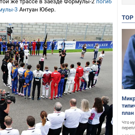
этой же трассе в заезде Формулы-2
погиб
мулы-3
Антуан Юбер.
TO
Микр
типи
план
свои
Что ну
перепл