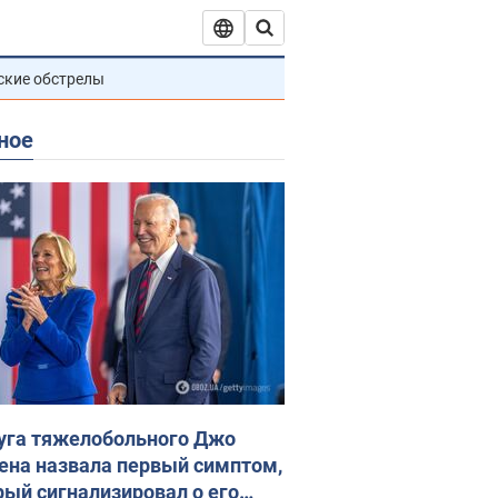
ские обстрелы
ное
уга тяжелобольного Джо
ена назвала первый симптом,
рый сигнализировал о его