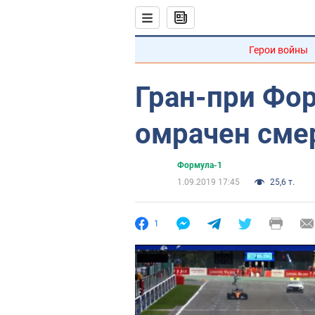
Герои войны
Гран-при Фо
омрачен сме
Формула-1
1.09.2019 17:45
25,6 т.
1