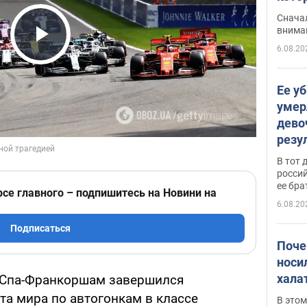
"агр
Сначал
внима
6.08.20
Play Video
Ее у
умер
дево
резу
атак
В тот 
обла
россий
ее бра
рсе главного – подпишитесь на Новини на
6.08.20
Подписаться
Поче
носи
хала
 Спа-Франкоршам завершился
та мира по автогонкам в классе
В этом