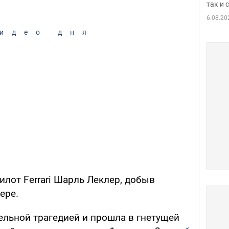
так и
6.08.20
идео дня
илот Ferrari Шарль Леклер, добыв
ере.
ельной трагедией и прошла в гнетущей