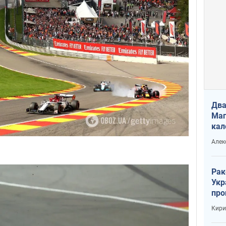
Два
Маг
кал
Алек
Рак
Укр
про
соб
Кири