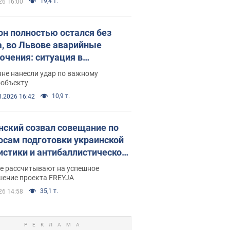
19,4 т.
26 16:00
он полностью остался без
а, во Львове аварийные
ючения: ситуация в
госистеме 6 августа
яне нанесли удар по важному
ообъекту
10,9 т.
8.2026 16:42
нский созвал совещание по
осам подготовки украинской
истики и антибаллистической
раммы FREYJA: какие
ве рассчитывают на успешное
ния готовятся
шение проекта FREYJA
35,1 т.
26 14:58