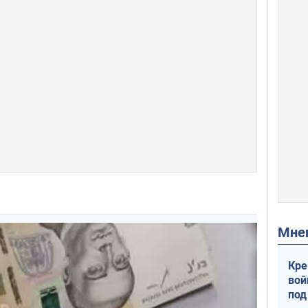
Мн
Кре
вой
под