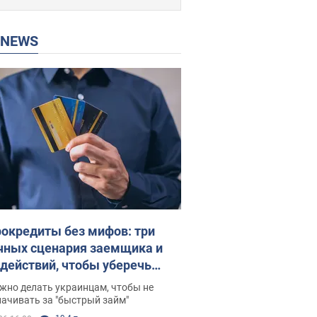
P NEWS
окредиты без мифов: три
чных сценария заемщика и
 действий, чтобы уберечь
 деньги
жно делать украинцам, чтобы не
ачивать за "быстрый займ"