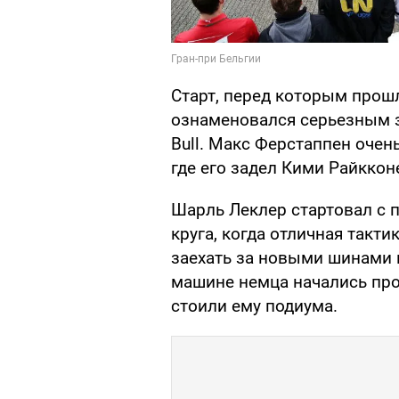
Старт, перед которым прошл
ознаменовался серьезным 
Bull. Макс Ферстаппен очен
где его задел Кими Райккон
Шарль Леклер стартовал с п
круга, когда отличная такти
заехать за новыми шинами 
машине немца начались про
стоили ему подиума.