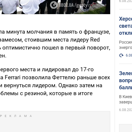
6.08.20
Херс
свет
а минута молчания в память о французе,
откл
замесом, стоившим места лидеру Red
энер
Росси
ь оптимистично пошел в первый поворот,
энерг
ен.
6.0
ервого места и лидировал до 17-го
Зеле
ка Ferrari позволила Феттелю раньше всех
вопр
и вернуться лидером. Однако затем на
балл
блемы с резиной, которые в итоге
прог
В Кие
реше
завер
6.08.20