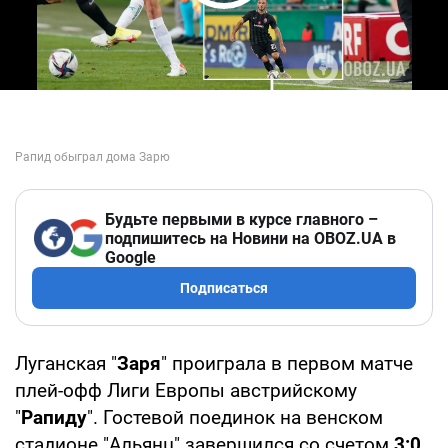
Play Video
Будьте первыми в курсе главного –
подпишитесь на Новини на OBOZ.UA в
Google
Подписаться
Луганская "
Заря
" проиграла в первом матче
плей-офф Лиги Европы австрийскому
"
Рапиду
". Гостевой поединок на венском
стадионе "Альянц" завершился со счетом
3:0
.