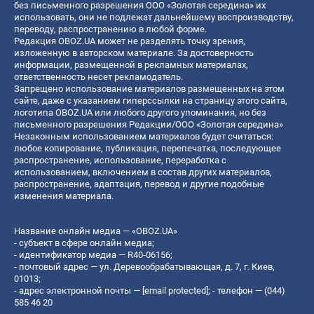
без письменного разрешения ООО «Золотая середина» их
использовать, они не подлежат дальнейшему воспроизводству,
переводу, распространению в любой форме.
Редакция OBOZ.UA может не разделять точку зрения,
изложенную в авторском материале. За достоверность
информации, размещенной в рекламных материалах,
ответственность несет рекламодатель.
Запрещено использование материалов размещенных на этом
сайте, даже с указанием гиперссылки на страницу этого сайта,
логотипа OBOZ.UA или любого другого упоминания, но без
письменного разрешения Редакции/ООО «Золотая середина»
Незаконным использованием материалов будет считаться:
любое копирование, публикация, перепечатка, последующее
распространение, использование, переработка с
использованием, включением в состав других материалов,
распространение, адаптация, перевод и другие подобные
изменения материала.
Название онлайн медиа — «OBOZ.UA»
- субъект в сфере онлайн медиа;
- идентификатор медиа — R40-06156;
- почтовый адрес — ул. Деревообрабатывающая, д. 7, г. Киев,
01013;
- адрес электронной почты —
[email protected]
; - телефон — (044)
585 46 20