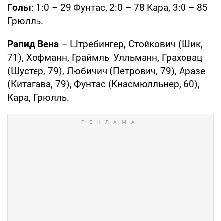
Голы
: 1:0 – 29 Фунтас, 2:0 – 78 Кара, 3:0 – 85
Грюлль.
Рапид Вена
– Штребингер, Стойкович (Шик,
71), Хофманн, Граймль, Улльманн, Граховац
(Шустер, 79), Любичич (Петрович, 79), Аразе
(Китагава, 79), Фунтас (Кнасмюлльнер, 60),
Кара, Грюлль.