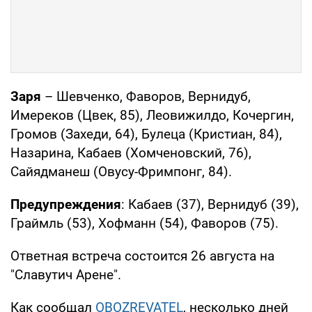
Заря
– Шевченко, Фаворов, Вернидуб,
Имереков (Цвек, 85), Леовижилдо, Кочергин,
Громов (Захеди, 64), Булеца (Кристиан, 84),
Назарина, Кабаев (Хомченовский, 76),
Сайядманеш (Овусу-Фримпонг, 84).
Предупреждения
: Кабаев (37), Вернидуб (39),
Граймль (53), Хофманн (54), Фаворов (75).
Ответная встреча состоится 26 августа на
"Славутич Арене".
Как сообщал
OBOZREVATEL
, несколько дней