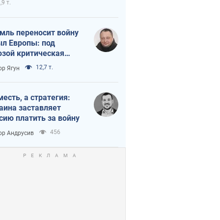
,9 т.
мль переносит войну
ыл Европы: под
озой критическая
истика
12,7 т.
ор Ягун
месть, а стратегия:
аина заставляет
сию платить за войну
456
ор Андрусив