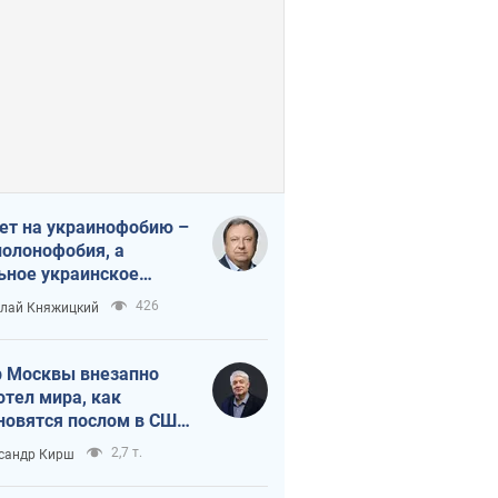
ет на украинофобию –
полонофобия, а
ьное украинское
ударство
426
лай Княжицкий
 Москвы внезапно
отел мира, как
новятся послом в США
овые украинские топ-
2,7 т.
сандр Кирш
тинги