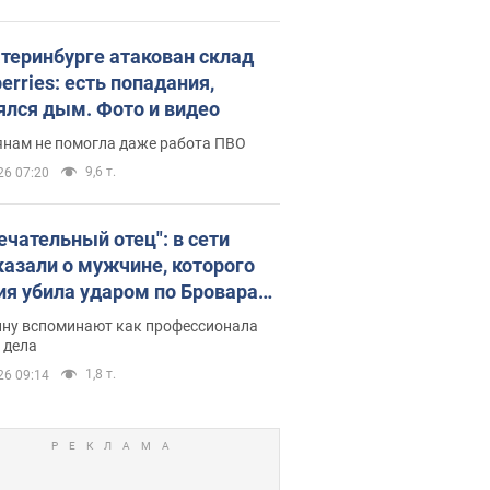
атеринбурге атакован склад
erries: есть попадания,
ялся дым. Фото и видео
янам не помогла даже работа ПВО
9,6 т.
26 07:20
ечательный отец": в сети
казали о мужчине, которого
ия убила ударом по Броварам.
ну вспоминают как профессионала
 дела
1,8 т.
26 09:14