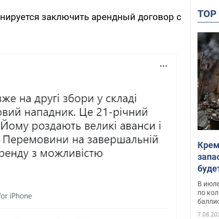
TO
нируется заключить арендный договор с
Крем
запа
буде
В июле
по ко
балли
7.08.20