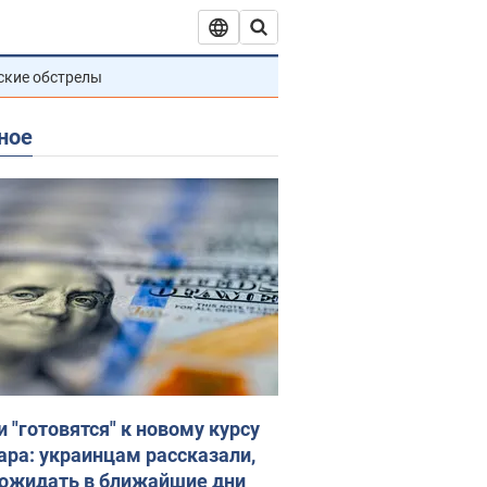
ские обстрелы
ное
и "готовятся" к новому курсу
ара: украинцам рассказали,
 ожидать в ближайшие дни