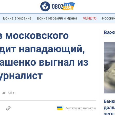
Война в Украине
Война Израиля и Ирана
VENETO
Россий
Важ
з московского
одит нападающий,
кашенко выгнал из
урналист
5,8 т.
Банк
долл
Читати українською
чего