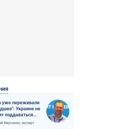
ения
 уже переживали
удшее": Украине не
ит поддаваться
аянию из-за
ей Марченко, эксперт
етного террора