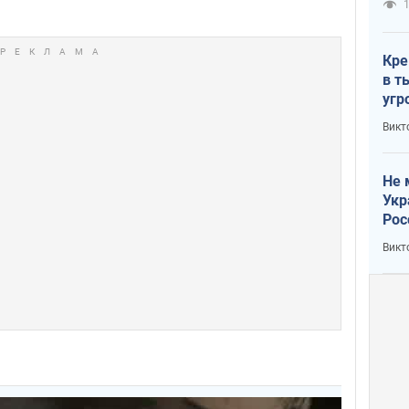
1
Кре
в т
угр
лог
Викт
Не 
Укр
Рос
Викт