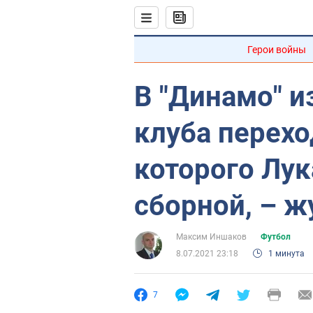
Герои войны
В "Динамо" и
клуба перех
которого Лу
сборной, – ж
Максим Иншаков
Футбол
8.07.2021 23:18
1 минута
7