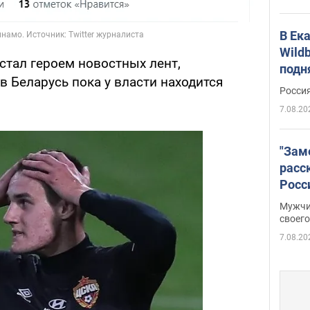
В Ек
Wildb
 стал героем новостных лент,
подн
 Беларусь пока у власти находится
Росси
7.08.20
"Зам
расс
Росс
Фото
Мужчи
своего
7.08.20