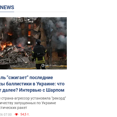
P NEWS
ль "сжигает" последние
сы баллистики в Украине: что
т далее? Интервью с Шарпом
 страна-агрессор установила "рекорд"
личеству запущенных по Украине
стических ракет
54,5 т.
26 07:00