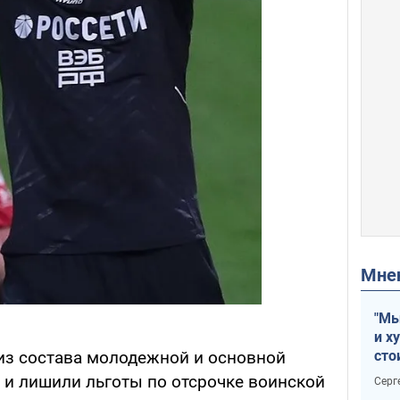
Мн
"Мы
и х
сто
из состава молодежной и основной
отч
 и лишили льготы по отсрочке воинской
Серг
рак