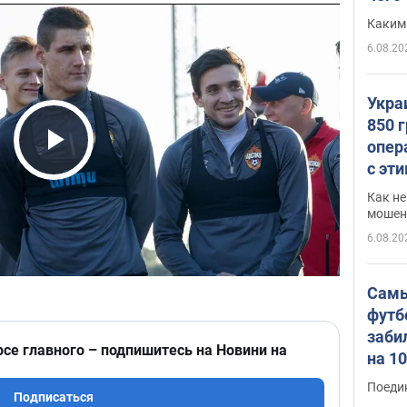
Каким
6.08.20
Укра
850 
опер
Play Video
с эт
Как не
мошен
6.08.20
Самы
футб
заби
рсе главного – подпишитесь на Новини на
на 1
Виде
Поеди
Подписаться