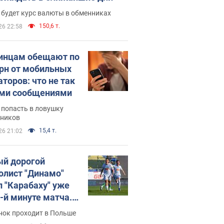
 будет курс валюты в обменниках
150,6 т.
26 22:58
инцам обещают по
грн от мобильных
аторов: что не так
ими сообщениями
 попасть в ловушку
ников
15,4 т.
26 21:02
й дорогой
олист "Динамо"
л "Карабаху" уже
0-й минуте матча.
о
нок проходит в Польше