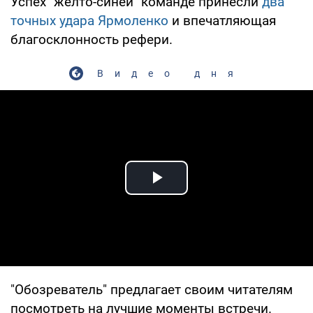
Успех "желто-синей" команде принесли
два
точных удара Ярмоленко
и впечатляющая
благосклонность рефери.
Видео дня
Play Video
"Обозреватель" предлагает своим читателям
посмотреть на лучшие моменты встречи.