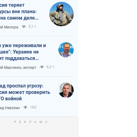
сия теряет
урсы вне плана:
 на самом деле
тует темп войны
5,1 т.
ей Мисюра
 уже переживали и
шее": Украине не
ит поддаваться
аянию из-за
6,2 т.
ей Марченко, эксперт
етного террора
ад проспал угрозу:
сия может проверить
О войной
165
ид Невзлин