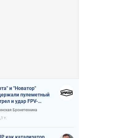
рта" и "Новатор"
ержали пулеметный
трел и удар FPV-
на, сохранив жизнь
инская Бронетехника
церу ВСУ
,1 т.
Р как катализатор