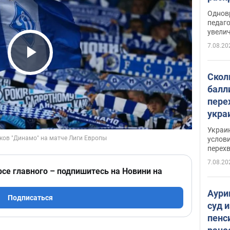
Однов
педаг
увелич
7.08.20
Play Video
Скол
балл
пере
укра
июле
Украи
назв
услови
перех
7.08.20
рсе главного – подпишитесь на Новини на
Аури
Подписаться
суд 
пенс