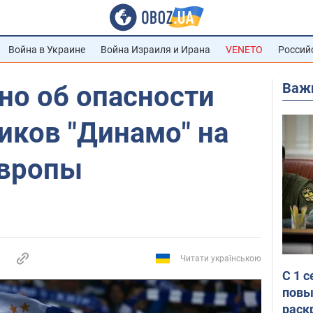
Война в Украине
Война Израиля и Ирана
VENETO
Россий
Важ
но об опасности
иков "Динамо" на
Европы
Читати українською
С 1 
повы
раск