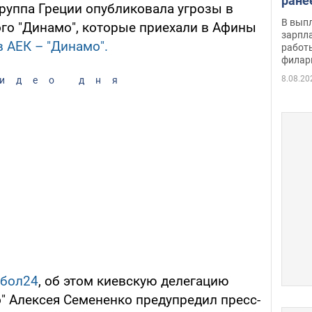
ране
группа Греции опубликовала угрозы в
скол
В вып
го "Динамо", которые приехали в Афины
певи
зарпла
 АЕК – "Динамо".
работ
филар
8.08.20
идео дня
бол24
, об этом киевскую делегацию
" Алексея Семененко предупредил пресс-