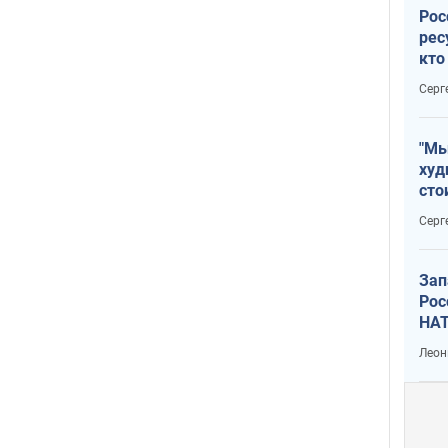
Рос
рес
кто
дик
Серг
"Мы
худ
сто
отч
Серг
рак
Зап
Рос
НАТ
Леон