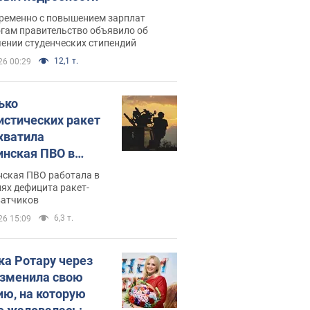
ременно с повышением зарплат
огам правительство объявило об
ении студенческих стипендий
12,1 т.
26 00:29
ько
истических ракет
хватила
инская ПВО в
: в Минобороны
нская ПВО работала в
али цифру
ях дефицита ракет-
ватчиков
6,3 т.
26 15:09
ка Ротару через
изменила свою
ию, на которую