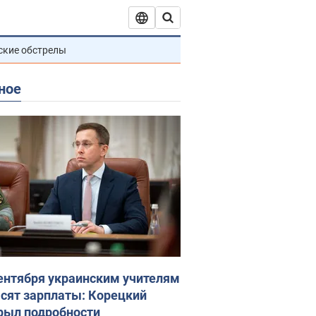
ские обстрелы
ное
сентября украинским учителям
сят зарплаты: Корецкий
рыл подробности