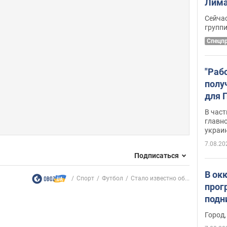
Лима
крит
Сейчас
удал
групп
Спецп
"Раб
полу
для 
докл
В част
новы
главн
украи
7.08.20
Подписаться
В ок
Спорт
Футбол
Стало известно об...
прог
подн
виде
Город,