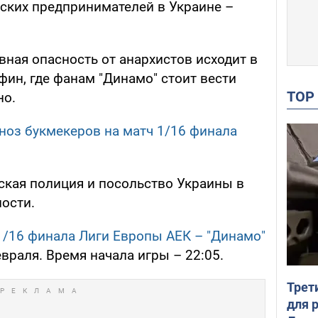
еских предпринимателей в Украине –
вная опасность от анархистов исходит в
фин, где фанам "Динамо" стоит вести
TO
но.
гноз букмекеров на матч 1/16 финала
ская полиция и посольство Украины в
ости.
1/16 финала Лиги Европы АЕК – "Динамо"
евраля. Время начала игры – 22:05.
Трет
для 