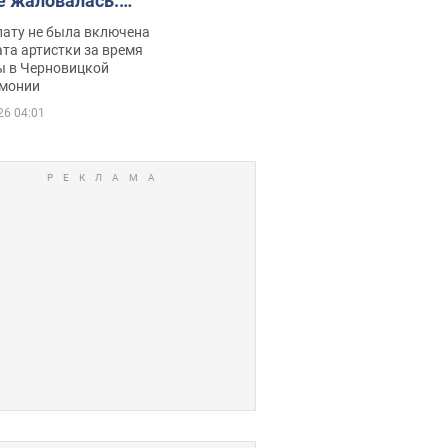
е жаловалась:
ько получала
лату не была включена
ца
та артистки за время
ы в Черновицкой
монии
26 04:01