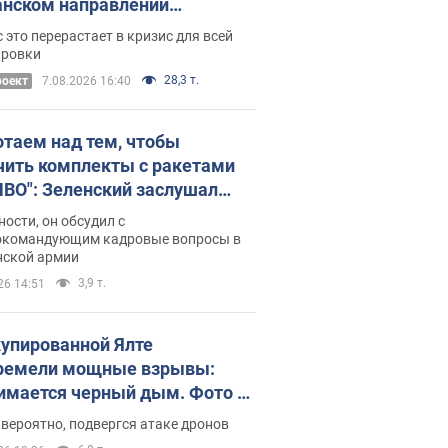
нском направлении
ический дискомфорт: как это
 это перерастает в кризис для всей
ось
ировки
28,3 т.
роект
7.08.2026 16:40
отаем над тем, чтобы
чить комплекты с ракетами
ПВО": Зеленский заслушал
ад Драпатого и объявил о
ности, он обсудил с
х мерах
окомандующим кадровые вопросы в
нской армии
3,9 т.
26 14:51
купированной Ялте
ремели мощные взрывы:
имается черный дым. Фото и
о
 вероятно, подвергся атаке дронов