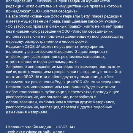
исследования – служебные произведения журналистов
редакции, исключительные имущественные права на которые
принадлежат ООО «Золотая середина».
На все опубликованные фотоматериалы Getty Images редакция
имеет имущественные права, защищаемые законом Украины
«Об авторских правах и смежных правах», никто не имеет права
без письменного разрешения ООО «Золотая середина» их
использовать, они не подлежат дальнейшему воспроизводству,
переводу, распространению в любой форме.
Редакция OBOZ.UA может не разделять точку зрения,
изложенную в авторском материале. За достоверность
информации, размещенной в рекламных материалах,
ответственность несет рекламодатель.
Запрещено использование материалов размещенных на этом
сайте, даже с указанием гиперссылки на страницу этого сайта,
логотипа OBOZ.UA или любого другого упоминания, но без
письменного разрешения Редакции/ООО «Золотая середина»
Незаконным использованием материалов будет считаться:
любое копирование, публикация, перепечатка, последующее
распространение, использование, переработка с
использованием, включением в состав других материалов,
распространение, адаптация, перевод и другие подобные
изменения материала.
Название онлайн медиа — «OBOZ.UA»
- субъект в сфере онлайн медиа;