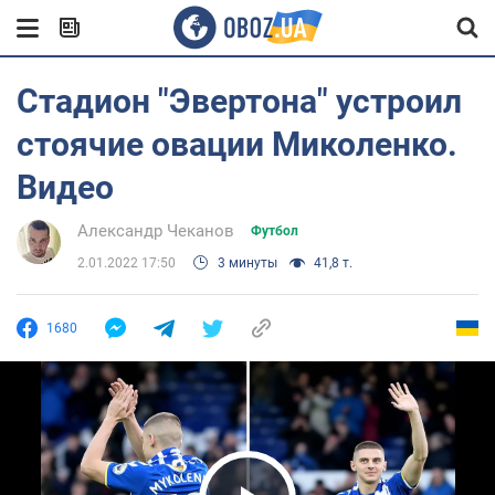
Стадион "Эвертона" устроил
стоячие овации Миколенко.
Видео
Александр Чеканов
Футбол
2.01.2022 17:50
3 минуты
41,8 т.
1680