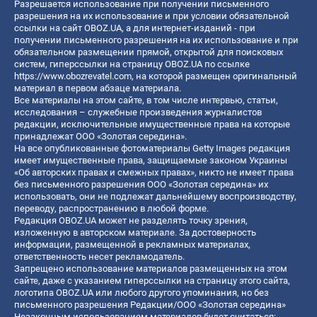
Разрешается использование при получении письменного
разрешения на их использование и при условии обязательной
ссылки на сайт OBOZ.UA, а для интернет-изданий - при
получении письменного разрешения на их использование и при
обязательном размещении прямой, открытой для поисковых
систем, гиперссылки на страницу OBOZ.UA по ссылке
https://www.obozrevatel.com
, на которой размещен оригинальный
материал в первом абзаце материала.
Все материалы на этом сайте, в том числе интервью, статьи,
исследования – служебные произведения журналистов
редакции, исключительные имущественные права на которые
принадлежат ООО «Золотая середина».
На все опубликованные фотоматериалы Getty Images редакция
имеет имущественные права, защищаемые законом Украины
«Об авторских правах и смежных правах», никто не имеет права
без письменного разрешения ООО «Золотая середина» их
использовать, они не подлежат дальнейшему воспроизводству,
переводу, распространению в любой форме.
Редакция OBOZ.UA может не разделять точку зрения,
изложенную в авторском материале. За достоверность
информации, размещенной в рекламных материалах,
ответственность несет рекламодатель.
Запрещено использование материалов размещенных на этом
сайте, даже с указанием гиперссылки на страницу этого сайта,
логотипа OBOZ.UA или любого другого упоминания, но без
письменного разрешения Редакции/ООО «Золотая середина»
Незаконным использованием материалов будет считаться: