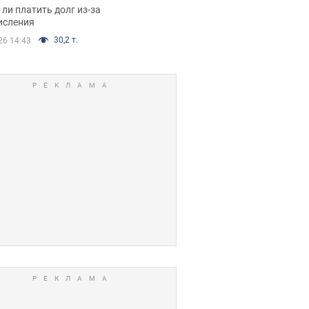
я вынес
ли платить долг из-за
иданное решение
исления
30,2 т.
26 14:43