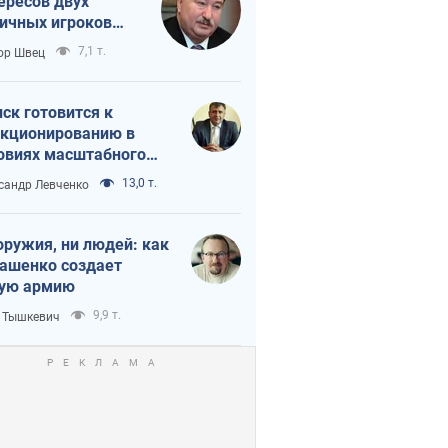
ересов двух
ичных игроков
 тайный план
7,1 т.
ор Швец
мпа и Путина?
ск готовится к
кционированию в
овиях масштабного
нного кризиса
13,0 т.
сандр Левченко
оружия, ни людей: как
ашенко создает
ую армию
9,9 т.
 Тышкевич