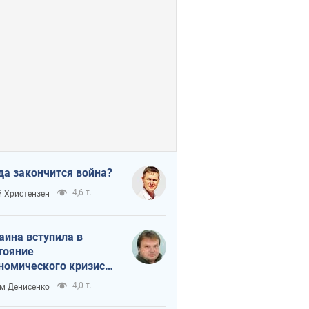
да закончится война?
4,6 т.
 Христензен
аина вступила в
тояние
номического кризиса.
ь ли свет в конце
4,0 т.
м Денисенко
неля?