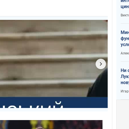
инт
цин
или
Викт
Тра
Мин
фун
усл
вое
Алек
Ни 
Лук
нов
Игар