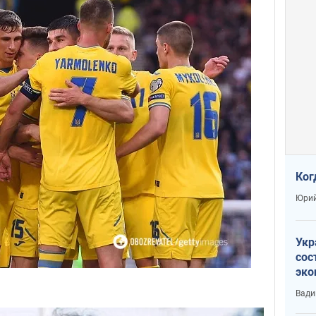
Ког
Юрий
Укр
сос
эко
Ест
Вади
тун