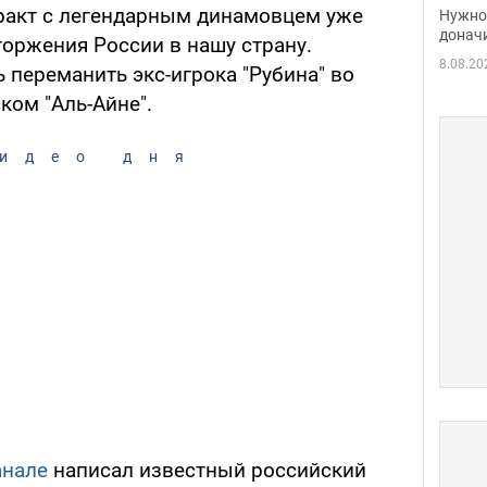
судь
ракт с легендарным динамовцем уже
Нужно 
неож
донач
оржения России в нашу страну.
8.08.20
 переманить экс-игрока "Рубина" во
ком "Аль-Айне".
идео дня
анале
написал известный российский