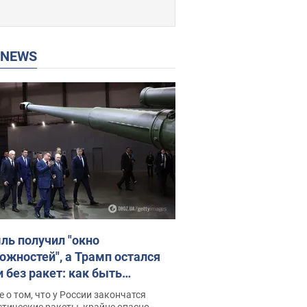
P NEWS
ль получил "окно
ожностей", а Трамп остался
и без ракет: как быть
ине? Интервью с Мельником
 о том, что у России закончатся
тические ракеты, крайне опасно,