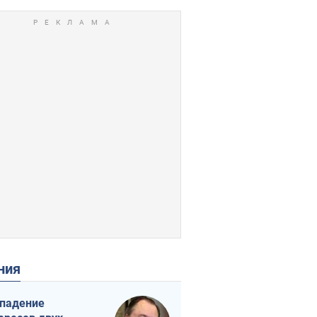
ения
падение