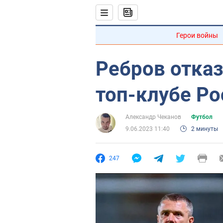
Герои войны
Ребров отказ
топ-клубе Р
Александр Чеканов
Футбол
9.06.2023 11:40
2 минуты
247