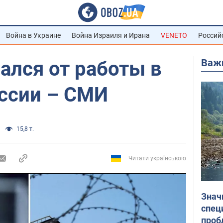
Война в Украине
Война Израиля и Ирана
VENETO
Россий
Важ
ался от работы в
оссии – СМИ
15,8 т.
Читати українською
Знач
спец
проб