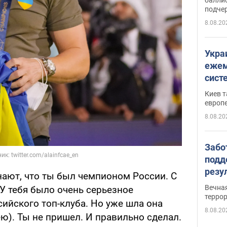
подче
8.08.20
Укра
ежем
сист
Зеле
Киев т
европ
8.08.20
Забо
подд
резу
ают, что ты был чемпионом России. С
обла
Вечна
 У тебя было очень серьезное
киев
терро
ийского топ-клуба. Но уже шла она
8.08.20
ю). Ты не пришел. И правильно сделал.