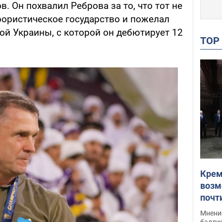
. Он похвалил Реброва за то, что тот не
рористическое государство и пожелал
ной Украины, с которой он дебютирует 12
TO
Крем
возм
почт
Укра
Мнение
баллис