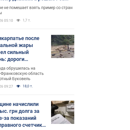
ицей
е не помешает взять пример со стран
ы
1,7 т.
26 05:10
икарпатье после
альной жары
ел сильный
нь: дороги
ратились в реки.
ода обрушилась на
о
-Франковскую область
ортный Буковель
18,0 т.
26 09:27
ине начислили
ыс. грн долга за
из-за показаний
правного счетчика: