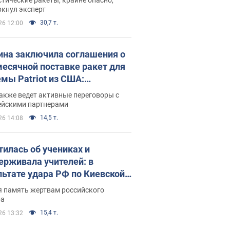
ркнул эксперт
30,7 т.
26 12:00
ина заключила соглашения о
есячной поставке ракет для
емы Patriot из США:
нский раскрыл подробности
акже ведет активные переговоры с
ейскими партнерами
14,5 т.
26 14:08
тилась об учениках и
ерживала учителей: в
льтате удара РФ по Киевской
сти погибли директор
я память жертвам российского
ского лицея, её муж и внук
ра
15,4 т.
26 13:32