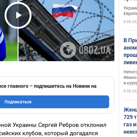
гран
Украин
Европ
8.08.20
Play Video
В Пр
аном
прош
ливе
прев
Непог
Виде
Ивано
и кур
рсе главного – подпишитесь на Новини на
8.08.20
Подписаться
Женщ
729 т
газ 
ной Украины Сергей Ребров отклонил
неис
сийских клубов, который догадался