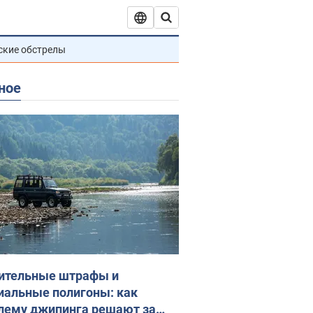
ские обстрелы
ное
ительные штрафы и
иальные полигоны: как
лему джипинга решают за