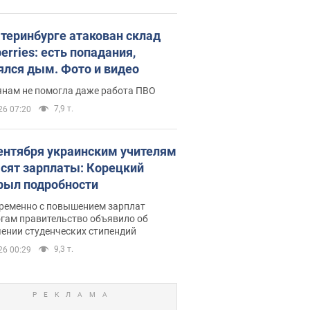
атеринбурге атакован склад
erries: есть попадания,
ялся дым. Фото и видео
янам не помогла даже работа ПВО
7,9 т.
26 07:20
сентября украинским учителям
сят зарплаты: Корецкий
рыл подробности
ременно с повышением зарплат
огам правительство объявило об
ении студенческих стипендий
9,3 т.
26 00:29