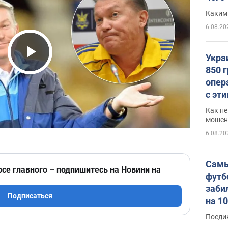
Каким
6.08.20
Укра
Play Video
850 
опер
с эт
Как не
мошен
6.08.20
Самы
рсе главного – подпишитесь на Новини на
футб
заби
Подписаться
на 1
Виде
Поеди