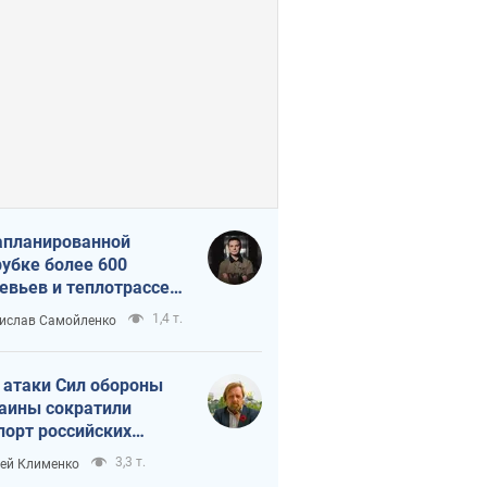
апланированной
убке более 600
евьев и теплотрассе:
 происходит на
1,4 т.
ислав Самойленко
емках в Киеве
 атаки Сил обороны
аины сократили
порт российских
тепродуктов
3,3 т.
ей Клименко