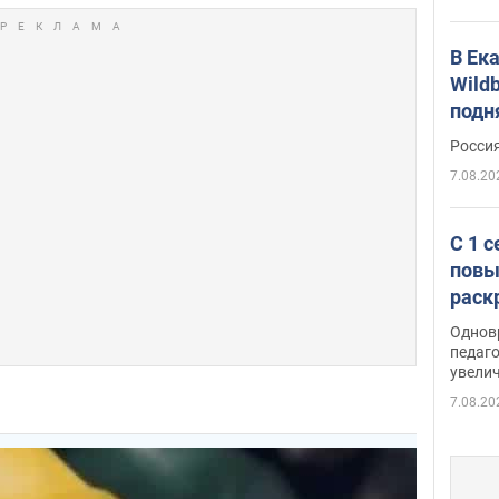
В Ек
Wildb
подн
Росси
7.08.20
С 1 
повы
раск
Однов
педаг
увелич
7.08.20