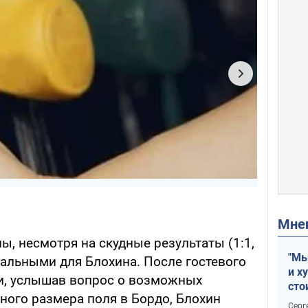
Мн
пы, несмотря на скудные результаты (1:1,
"Мы
альными для Блохина. После гостевого
и х
и, услышав вопрос о возможных
сто
тного размера поля в Бордо, Блохин
отч
Серг