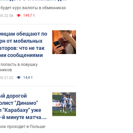
 будет курс валюты в обменниках
149,7 т.
26 22:58
инцам обещают по
грн от мобильных
аторов: что не так
ими сообщениями
 попасть в ловушку
ников
14,4 т.
26 21:02
й дорогой
олист "Динамо"
л "Карабаху" уже
0-й минуте матча.
о
нок проходит в Польше