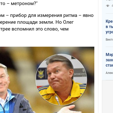
рак
что – метроном?"
ом – прибор для измерения ритма – явно
Кре
мерение площади земли. Но Олег
в т
трее вспомнил это слово, чем
угр
лог
Викт
Мэр
зах
ста
и н
Алек
рей