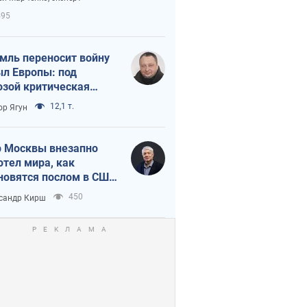
етного террора
495
мль переносит войну
ыл Европы: под
озой критическая
истика
12,1 т.
ор Ягун
 Москвы внезапно
отел мира, как
новятся послом в США
овые украинские топ-
450
сандр Кирш
тинги