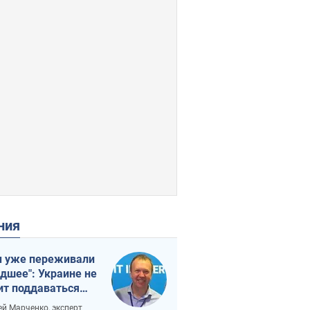
ения
 уже переживали
удшее": Украине не
ит поддаваться
аянию из-за
ей Марченко, эксперт