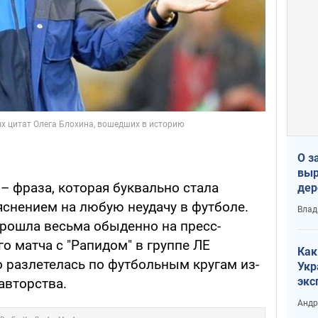
О з
выр
 – фраза, которая буквально стала
дер
что
яснением на любую неудачу в футболе.
Влад
Тер
прошла весьма обыденно на пресс-
о матча с "Рапидом" в группе ЛЕ
Как
о разлетелась по футбольным кругам из-
Укр
экс
авторства.
неф
Андр