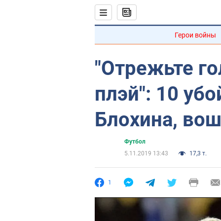
Герои войны
"Отрежьте го
плэй": 10 уб
Блохина, во
Футбол
5.11.2019 13:43
17,3 т.
1