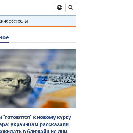
ские обстрелы
ное
и "готовятся" к новому курсу
ара: украинцам рассказали,
 ожидать в ближайшие дни