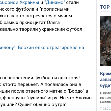
сборной Украины
и
"Динамо"
стали
TO
нского футбола и "прописными
хоть как-то встречается с мячом.
0 самых ярких цитат Олега
квально творили украинский футбол
селону": Блохин едко отреагировал на
Крем
 переплетении футбола и алкоголя!
запа
 кто-то перебьет. А появилась она в
буде
нции после ответного матча с "Бордо" в
В июле
 французы "сушили" игру. На что Блохин
по ко
балли
сушили? Сушит обычно с утра".
7.08.20