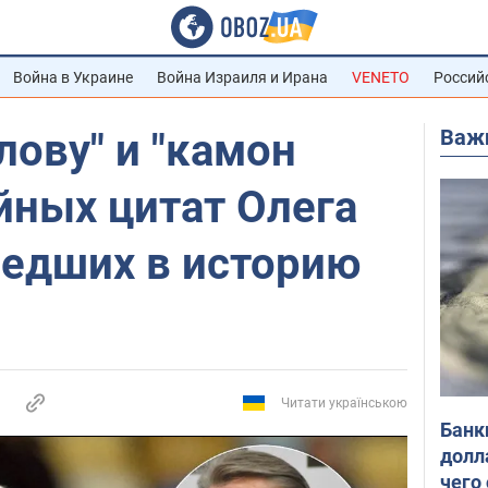
Война в Украине
Война Израиля и Ирана
VENETO
Россий
Важ
лову" и "камон
ойных цитат Олега
шедших в историю
Читати українською
Банк
долл
чего