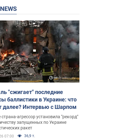
P NEWS
ль "сжигает" последние
сы баллистики в Украине: что
т далее? Интервью с Шарпом
 страна-агрессор установила "рекорд"
личеству запущенных по Украине
стических ракет
36,9 т.
26 07:00